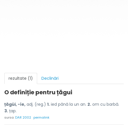
rezultate (1)
Declinări
O definiție pentru
țăgui
țăgúi, -íe,
adj. (reg.)
1.
ied până la un an.
2.
om cu barbă.
3.
țap.
sursa:
DAR 2002
permalink