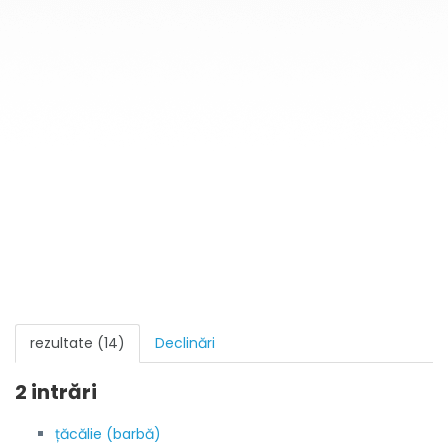
rezultate (14)
Declinări
2 intrări
țăcălie (barbă)