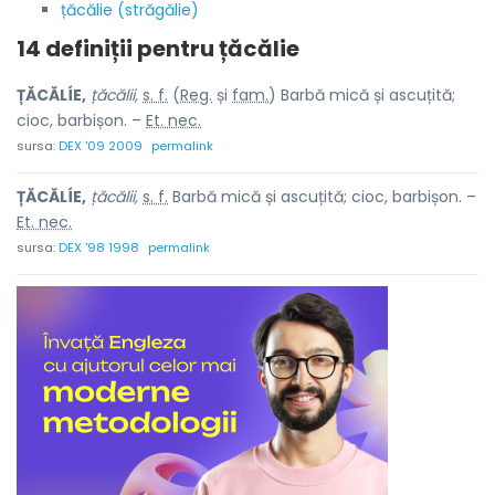
țăcălie (străgălie)
14 definiții pentru
țăcălie
ȚĂCĂLÍE,
țăcălii,
s. f.
(
Reg.
și
fam.
) Barbă mică și ascuțită;
cioc, barbișon. –
Et. nec.
sursa:
DEX '09 2009
permalink
ȚĂCĂLÍE,
țăcălii,
s. f.
Barbă mică și ascuțită; cioc, barbișon. –
Et. nec.
sursa:
DEX '98 1998
permalink