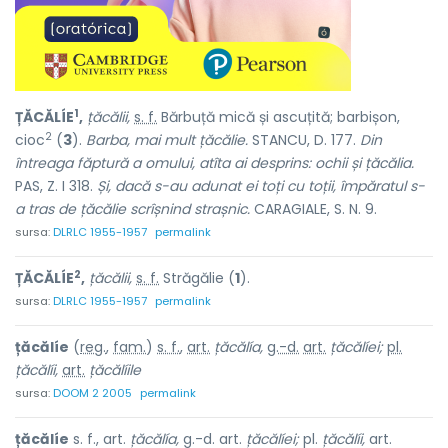
1
ȚĂCĂLÍE
,
țăcălii,
s. f.
Bărbuță mică și ascuțită; barbișon,
2
cioc
(
3
).
Barba, mai mult țăcălie.
STANCU, D. 177.
Din
întreaga făptură a omului, atîta ai desprins: ochii și țăcălia.
PAS, Z. I 318.
Și, dacă s-au adunat ei toți cu toții, împăratul s-
a tras de țăcălie scrîșnind strașnic.
CARAGIALE, S. N. 9.
sursa:
DLRLC 1955-1957
permalink
2
ȚĂCĂLÍE
,
țăcălii,
s. f.
Străgălie (
1
).
sursa:
DLRLC 1955-1957
permalink
țăcălíe
(
reg.
,
fam.
)
s. f.
,
art.
țăcălía,
g.-d.
art.
țăcălíei;
pl.
țăcălíi,
art.
țăcălíile
sursa:
DOOM 2 2005
permalink
țăcălíe
s. f., art.
țăcălía,
g.-d. art.
țăcălíei;
pl.
țăcălíi,
art.