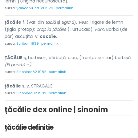
lemn. [Origină necunoscută].
sursa:
Șăineanu, ed. VI 1929
permalink
țăcălíe
f. (var. din
țaclă
și
țiglă 2
).
Vest.
Frigare de lemn
(țiglă, proțap):
crap la țăcălie
(Turtucaĭa).
Fam.
Barbă (de
păr) ascuțită. V.
cocaĭe.
sursa:
Scriban 1939
permalink
ȚĂCĂL
I
E
s.
barbișon, bărbuță, cioc, (franțuzism rar) barb
i
șă.
(El poartă ~.)
sursa:
Sinonime82 1982
permalink
țăcăl
i
e
s.
v.
STRĂGĂLIE.
sursa:
Sinonime82 1982
permalink
țăcălie dex online | sinonim
țăcălie definitie