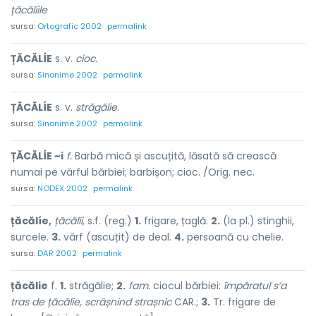
țăcălíile
sursa:
Ortografic 2002
permalink
ȚĂCĂLÍE
s. v.
cioc.
sursa:
Sinonime 2002
permalink
ȚĂCĂLÍE
s. v.
străgălie.
sursa:
Sinonime 2002
permalink
ȚĂCĂLÍE ~i
f.
Barbă mică și ascuțită, lăsată să crească
numai pe vârful bărbiei; barbișon; cioc. /Orig. nec.
sursa:
NODEX 2002
permalink
țăcălíe,
țăcălíi,
s.f. (reg.)
1.
frigare, țaglă.
2.
(la pl.) stinghii,
surcele.
3.
vârf (ascuțit) de deal.
4.
persoană cu chelie.
sursa:
DAR 2002
permalink
țăcălie
f.
1.
străgălie;
2.
fam.
ciocul bărbiei:
împăratul s’a
tras de țăcălie, scrâșnind strașnic
CAR.;
3.
Tr. frigare de