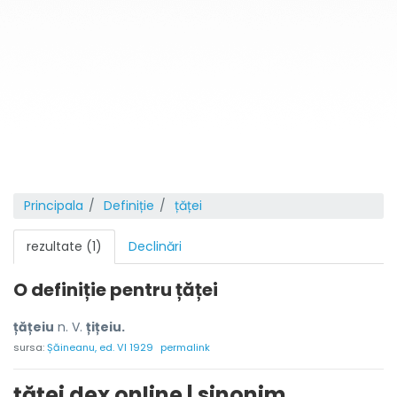
Principala
Definiție
țăței
rezultate (1)
Declinări
O definiție pentru
țăței
țățeiu
n. V.
țițeiu.
sursa:
Șăineanu, ed. VI 1929
permalink
țăței dex online | sinonim