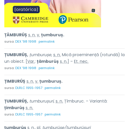
ȚÂMBURÚȘ
s. n.
v.
țumburuș.
sursa:
DEX '98 1998
permalink
ȚUMBURÚȘ,
țumburușe,
s. n.
Mică proeminență (rotundă) la
un obiect. [
Var.
:
țâmburúș
s. n.
] –
Et. nec.
sursa:
DEX '98 1998
permalink
ȚIMBURÚȘ
s. n.
v.
țumburuș.
sursa:
DLRLC 1955-1957
permalink
ȚUMBURÚȘ,
tumburușuri,
s. n.
Țîmburuc. – Variantă:
țimburúș
s. n.
sursa:
DLRLC 1955-1957
permalink
țumburúș
s. n.
,
pl.
țumburúșe/țumburúșuri