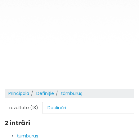
Principala
Definiție
țâmburuș
rezultate (13)
Declinări
2 intrări
țumburuș