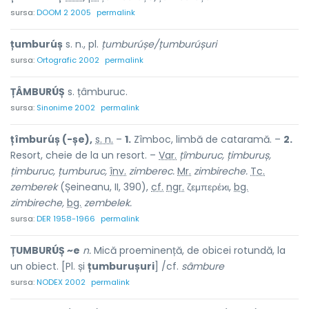
sursa:
DOOM 2 2005
permalink
țumburúș
s. n., pl.
țumburúșe/țumburúșuri
sursa:
Ortografic 2002
permalink
ȚÂMBURÚȘ
s. țâmburuc.
sursa:
Sinonime 2002
permalink
țîmburúș (-șe),
s. n.
–
1.
Zîmboc, limbă de cataramă. –
2.
Resort, cheie de la un resort. –
Var.
țîmburuc, țimburuș,
țimburuc, țumburuc,
înv.
zimberec.
Mr.
zimbireche.
Tc.
zemberek
(Șeineanu, II, 390),
cf.
ngr.
ζεμπερέϰι,
bg.
zimbireche,
bg.
zembelek.
sursa:
DER 1958-1966
permalink
ȚUMBURÚȘ ~e
n.
Mică proeminență, de obicei rotundă, la
un obiect. [Pl. și
țumburușuri
] /cf.
sâmbure
sursa:
NODEX 2002
permalink