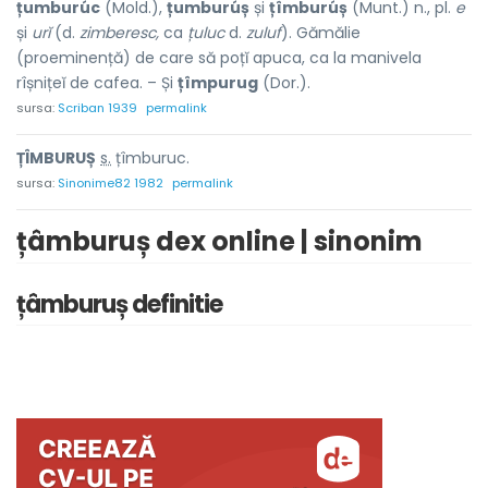
țumburúc
(Mold.),
țumburúș
și
țîmburúș
(Munt.) n., pl.
e
și
urĭ
(d.
zimberesc,
ca
țuluc
d.
zuluf
). Gămălie
(proeminență) de care să poțĭ apuca, ca la manivela
rîșnițeĭ de cafea. – Și
țîmpurug
(Dor.).
sursa:
Scriban 1939
permalink
ȚÎMBUR
U
Ș
s.
țîmburuc.
sursa:
Sinonime82 1982
permalink
țâmburuș dex online | sinonim
țâmburuș definitie