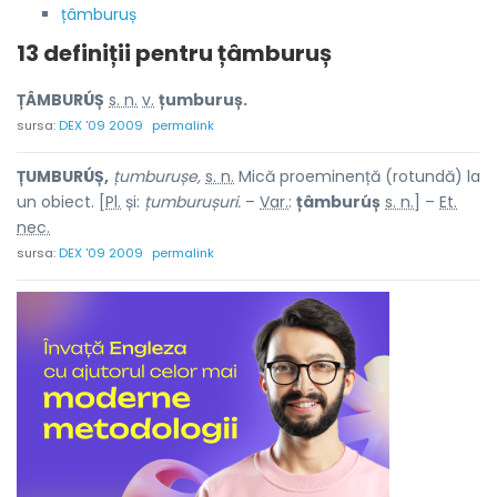
țâmburuș
13 definiții pentru
țâmburuș
ȚÂMBURÚȘ
s. n.
v.
țumburuș.
sursa:
DEX '09 2009
permalink
ȚUMBURÚȘ,
țumburușe,
s. n.
Mică proeminență (rotundă) la
un obiect. [
Pl.
și:
țumburușuri.
–
Var.
:
țâmburúș
s. n.
] –
Et.
nec.
sursa:
DEX '09 2009
permalink