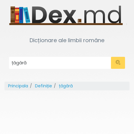
Dicționare ale limbii române
Principala
Definiție
țâgâră