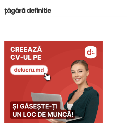
țâgâră definitie