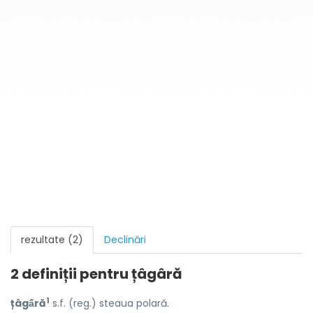
rezultate (2)
Declinări
2 definiții pentru
țâgâră
1
țâgấră
s.f. (reg.) steaua polară.