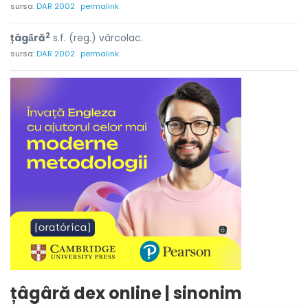
sursa:
DAR 2002
permalink
2
țâgấră
s.f. (reg.) vârcolac.
sursa:
DAR 2002
permalink
țâgâră dex online | sinonim