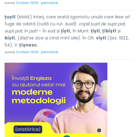
sursa:
Scriban 1939
permalink
țuștĭ
(Mold.) interj. care arată zgomotu unuĭa care ĭese orĭ
fuge de odată (rudă cu rut.
šustĭ
):
copiiĭ țuștĭ de supt pat,
supt pat, în pat!
– În sud și
țî́ștĭ,
în Munt.
țî́ștĭ, țîbî́ștĭ
și
bî́ștĭ.
(
Bîștĭ
se zice și cînd mînĭ oile). În Olt.
vî́ștĭ
(Șez. 1922,
54). V.
țîșnesc.
sursa:
Scriban 1939
permalink