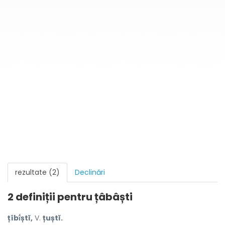
rezultate (2)
Declinări
2 definiții pentru
țâbâști
țîbî́ștĭ,
V.
țuștĭ.