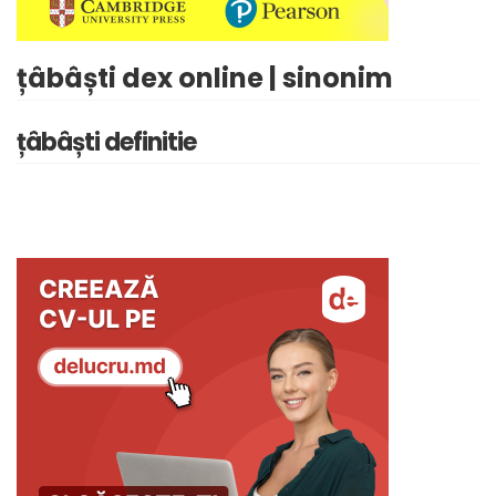
țâbâști dex online | sinonim
țâbâști definitie