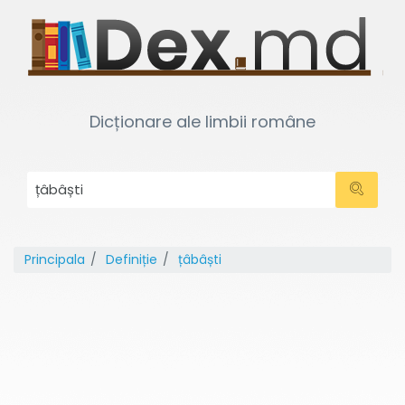
Dicționare ale limbii române
Principala
Definiție
țâbâști