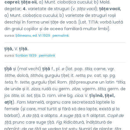
caprei;
țăța oii,
a) Munt. cioboțica cucului; b) Mold.
degetar;
4.
varietate de struguri (v.
țăța vacii
);
țăța vacii,
a) Munt. cioboțica cucului; b) varietate de struguri roșii
deschiși în forma unei țățe de vacă. [Lat. TITIA: vorbă luată
din graiul copiilor și de aceea familiară multor limbi].
sursa:
Șăineanu, ed. VI 1929
permalink
țíță,
V.
țîță.
sursa:
Scriban 1939
permalink
țî́ță
și (maĭ vechĭ)
țíță
f., pl.
e
(lat. pop.
tĭtia,
carne, vgr.
titthe,
doĭcă,
titthós,
gurguiu țîțeĭ; it.
retta,
pv. cat. sp. pg.
teta,
fr.
tette,
gurguĭu țîțeĭ. Rom.
țîță
presupune un latin
*tĭtia,
de unde și it.
zizza,
rudă cu germ.
zitze,
vgerm.
titta,
germ. de
jos
titte,
ol.
tet,
țița. D. rom. vine bg.
cica.
V.
țîșînă, țițeĭ,
ațîț
).
Fam.
Mamelă, organu care secretează laptele la
femeĭe (și care, maĭ turtit și fără să dea lapte, există și la
bărbat).
A da țiță,
a alăpta.
A suge țîță,
a fi alăptat.
Copil de
țîță,
prunc care suge țîță.
Fig.
Ridicătură, înălțătură de
pămînt:
de pe țîță se vedea tot satu.
Numirĭ de plante:
țîța