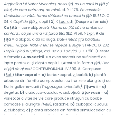
Anghelina lui Nistor Mucenicu, desculță, cu un copil la țîță și
altul, de vreo patru ani, de mînă.
id. R. I 176.
Pe coastele
dealurilor se văd... femei rătăcind cu pruncii la țîță.
RUSSO, O.
34. ◊
Copil de țîță
v.
copil
(
2
). ◊
Loc. adj.
(Despre o femeie)
Cu țîță
= care alăptează.
Mama cu țîță să nu umble cu
canforă... că pe urmă îi înțarcă țîța.
ȘEZ. VI 59. ◊
Expr.
A da
țîță =
a alăpta, a da să sugă.
Dați-i nițică țîță băiatului
meu... Hulpav, frate-meu se repede și suge.
STANCU, D. 232.
Copilul pînă nu plînge, mă-sa nu-i dă țîță.
ȘEZ. I 218. (Despre
o femeie)
A avea țîță
= a avea secrețiune suficientă de
lapte pentru a-și alăpta copilul. (Atestat în forma
țiță) Dar
ai țiță de ajuns?
CONTEMPORANUL, IV 390.
2.
Compuse:
(
Bot.
)
țîța-caprei
=
a)
barba-caprei,
v.
barbă;
b)
plantă
erbacee din familia compozeelor, cu frunzele alungite și cu
florile galbene-aurii
(Tragopogon orientalis);
țîța-oii
=
a)
degetar;
b)
ciuboțica-cucului,
v.
ciuboțică;
țîța-vacii
=
a)
varietate a viței de vie care produce struguri cu boabe
cărnoase și alungite
(Vitis);
razachie;
b)
ciuboțica-cucului,
v.
ciuboțică;
c)
plantă erbacee din familia primulaceelor, cu