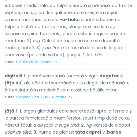
erbacee medicinală, cu tulpina erectă și păroasă, cu frunze
eliptice, mari, și cu flori galbene, care crește în regiuni
umede montane; arnică.
~a-fiului
plantă erbacee cu
tulpina înaltă, cu frunze mari, alungite, și cu flori roșii
dispuse în spice terminale, care crește în regiuni umede
montane. 2)
reg.
Celulă de fagure în care se dezvoltă
matca; botcă. 3)
pop.
Parte în formă de cioc de la gura
unor vase (pe unde se bea); gurgui. /<lat.
titia
sursa:
NODEX 2002
permalink
digitală
f. plantă veninoasă (numită vulgar
degetar
și
țâța oii
) ale cării flori seamănă cu un deget de mânușă: e
întrebuințată în medicină spre a zăbovi bătăile inimei.
sursa:
Șăineanu, ed. VI 1929
permalink
țăță
f.
1.
organ glandulos care secretează lapte la femeie și
la partea femeiască a mamiferelor, scurt timp după ce au
născut fătul:
a da țăță,
a suge țăță;
2.
fig.
vârstă de alăptat:
copil de țăță;
3.
nume de plante:
țăța caprei
v.
barba