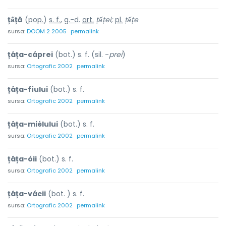
țấță
(
pop.
)
s. f.
,
g.-d.
art.
țấței;
pl.
țấțe
sursa:
DOOM 2 2005
permalink
țâța-cáprei
(bot.) s. f. (sil. -
prei
)
sursa:
Ortografic 2002
permalink
țâța-fíului
(bot.) s. f.
sursa:
Ortografic 2002
permalink
țâța-miélului
(bot.) s. f.
sursa:
Ortografic 2002
permalink
țâța-óii
(bot.) s. f.
sursa:
Ortografic 2002
permalink
țâța-vácii
(bot. ) s. f.
sursa:
Ortografic 2002
permalink