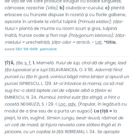
de viță de vie care produce struguri cu boabe lunguiețe,
cărnoase; razachie
(Vitis);
b)
ciuboțica-cucului;
c)
plantă
erbacee cu frunzele dispuse în rozetă și cu florile galbene,
așezate în umbele la vârful tulpinii
(Primula elatior); țâța-
fiului
= plantă de munte cu rizom scurt și gros, tulpină
înaltă, frunze ovale și flori roșii
(Polygonum bistorca); țâța-
mielului =
urechelniță;
țâța-oilor =
arnică. –
Lat.
*titia.
sursa:
DEX '98 1998
permalink
ȚÎ́ȚĂ,
țîțe,
s. f.
1.
Mamelă.
Puiul de lup, cînd dă de sînge, lasă
țîța lupoaicei și e lup!
DELAVRANCEA, O. II 116.
Adormiți fiind
purceii cu țîța în gură, voinicul băgă mîna binișor și apucă un
purcel.
ISPIRESCU, L. 129.
M-oi întoarce la mama, ca să mai
sug înc-o dată laptele cel de văpaie albă a țîțelor ei.
EMINESCU, N. 24.
Plumbul, intrînd subt țîța stîngă, a frînt o
coastă.
NEGRUZZI, S. I 29. ◊
Loc. adv.
(Popular, în legătură cu
modul de a ține sau de a purta un sugaci)
La țîță =
la
piept, la sîn, sugînd.
Simion Lungu, beat-leucă, răzimat de
un colț de masă, își înjura nevasta care stătea lîngă el, în
picioare, cu un copilaș la țîță.
REBREANU, I. 34.
Se apropia