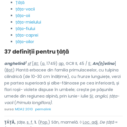
Țâță
țâța-vacii
țâța-oii
țâța-mielului
țâța-fiului
țâța-caprei
țâța-oilor
37 definiții pentru
țâță
1
anghelínă
sf
[
At:
(
a.
1749)
ap.
GCR II, 45 /
E:
An(
h
)elina
]
(
Bot
) Plantă erbacee din familia primulaceelor, cu tulpina
cilindrică (de 10-30 cm înălțime), cu frunze lunguiețe, verzi
pe partea superioară și albe-făinoase pe cea inferioară, și
flori roșii- violete dispuse în umbele; crește pe pășunile
umede din regiunea alpină, prin iunie- iulie
Si:
anglici, țâța-
vacii
(
Primula longiflora).
sursa:
MDA2 2010
permalink
ȚẤȚĂ,
țâțe,
s. f.
1.
(
Pop.
) Sân, mamelă. ◊
Loc. adj.
De țâță
=