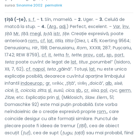
sursa:
Sinonime 2002
permalink
țîță (-țe),
s. f.
–
1.
Sîn, mamelă. –
2.
Uger. –
3.
Celulă de
matcă la stup. –
4.
(
Arg.
,
adj.
) Perfect, excelent. –
Var.
înv.
țiță.
Mr.
țîță,
megl.
țǫță,
istr.
țițe.
Creație expresivă, poate
anterioară
rom.
,
cf.
lat.
titĭa, titta
(Diez, I, 415; Koerting 9564;
Densusianu,
Hlr.,
198; Densusianu,
Rom.,
XXXIII, 287; Pușcariu,
1742; REW 8759),
cf.
it.
tetta,
fr.
tette,
prov.
,
cat.
,
sp.
,
port.
teta;
poate cuvînt de legat de
lat.
titus
„porumbel” (Isidoro,
XII, 7, 62),
cf.
napol.
teta
„găină”. Totuși,
lat.
nu este unica
explicație posibilă, deoarece cuvîntul aparține limbajului
infantil
indoeurop.
;
gr.
τιτθός „țîță”, τίτθη „doică”,
alb.
sisë,
cicë,
it.
coiccia, zitta,
sl.
susŭ, cica,
sb.
,
cr.
sisa,
pol.
cyc,
germ.
Zitze,
etc. Explicația prin
sl.
(Miklosich,
Slaw. Elem.,
51;
Domaschke 92) este mai puțin probabilă. Este vorba
neîndoielnic de o creație expresivă proprie
rom.
, care
coincide desigur cu alte formații similare. Punctul de
plecare poate fi ideea de tremur (
țîțîi
), cea de obiect
ascuțit (
țuț
), cea de supt (
țugu, țață
) sau mai probabil, fiind