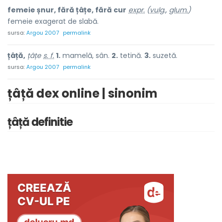
femeie șnur, fără țâțe, fără cur
expr.
(
vulg.
,
glum.
)
femeie exagerat de slabă.
sursa:
Argou 2007
permalink
țâță,
țâțe
s. f.
1.
mamelă, sân.
2.
tetină.
3.
suzetă.
sursa:
Argou 2007
permalink
țâță dex online | sinonim
țâță definitie