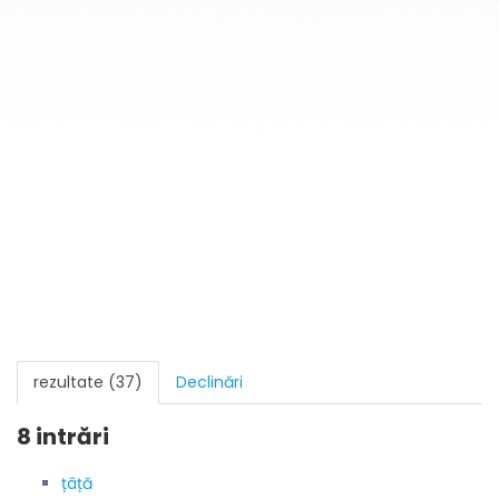
rezultate (37)
Declinări
8 intrări
țâță