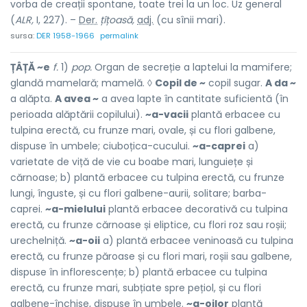
vorba de creații spontane, toate trei la un loc. Uz general
(
ALR,
I, 227). –
Der.
țîțoasă,
adj.
(cu sînii mari).
sursa:
DER 1958-1966
permalink
ȚÂȚĂ ~e
f.
1)
pop.
Organ de secreție a laptelui la mamifere;
glandă mamelară; mamelă. ◊
Copil de ~
copil sugar.
A da ~
a alăpta.
A avea ~
a avea lapte în cantitate suficientă (în
perioada alăptării copilului).
~a-vacii
plantă erbacee cu
tulpina erectă, cu frunze mari, ovale, și cu flori galbene,
dispuse în umbele; ciuboțica-cucului.
~a-caprei
a)
varietate de viță de vie cu boabe mari, lunguiețe și
cărnoase; b) plantă erbacee cu tulpina erectă, cu frunze
lungi, înguste, și cu flori galbene-aurii, solitare; barba-
caprei.
~a-mielului
plantă erbacee decorativă cu tulpina
erectă, cu frunze cărnoase și eliptice, cu flori roz sau roșii;
urechelniță.
~a-oii
a) plantă erbacee veninoasă cu tulpina
erectă, cu frunze păroase și cu flori mari, roșii sau galbene,
dispuse în inflorescențe; b) plantă erbacee cu tulpina
erectă, cu frunze mari, subțiate spre pețiol, și cu flori
galbene-închise, dispuse în umbele.
~a-oilor
plantă