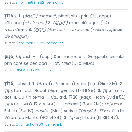
sursa:
Sinonime82 1982
permalink
Ț
Î
ȚĂ
s.
1.
(
ANAT.
)
mamelă, piept, sîn, (prin
Olt.
,
depr.
)
zăto
a
re.
(~ la femei.)
2.
(
ANAT.
)
mamelă, uger.
(~ la
mamifere.)
3.
(
BOT.
) țîța-vacii =
razachie.
(~ este o specie
de struguri.)
sursa:
Sinonime82 1982
permalink
țấță,
țâțe,
s.f. – 1. (pop.) Sân, mamelă. 2. Gurguiul ulciorului
prin care se bea apă. – Lat.
*titia
(DEX, MDA).
sursa:
DRAM 2015 2015
permalink
ȚÎȚĂ,
subst.
I.
1.
Țîța
s. (r. Pucioasa), scris Țața (Giur 315).
2.
Țîțu,
fam. act.; Radul
Țîții,
în genitiv (17B II 99).
3.
Țîțoc
fam.,
act.
II.
Cu
i
în temă:
1.
Țițu,
ard., 1726 (Paș); – Ioan (Ard II 52);
Țițul
(BCI VII 8; 17 A V 144); – Comișel (17 A II 214);
Țiț/escul
Echim (Sur IV);
-ești
s. (Mus) scris și
Țățești.
2.
Țițian,
Șt. din
Vălenii de Munte (BCI VI 34).
3.
Țițială,
Iftodu (RI XII 247).
sursa:
Onomastic 1963
permalink