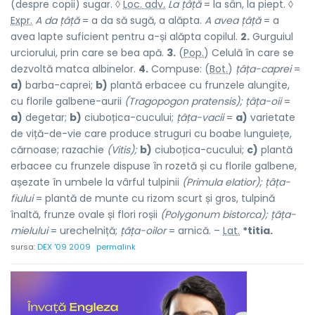
(despre copii) sugar. ◊
Loc. adv.
La țâță
= la sân, la piept. ◊
Expr.
A da țâță
= a da să sugă, a alăpta.
A avea țâță
= a
avea lapte suficient pentru a-și alăpta copilul.
2.
Gurguiul
urciorului, prin care se bea apă.
3.
(
Pop.
) Celulă în care se
dezvoltă matca albinelor.
4.
Compuse: (
Bot.
)
țâța-caprei
=
a)
barba-caprei;
b)
plantă erbacee cu frunzele alungite,
cu florile galbene-aurii
(Tragopogon pratensis); țâța-oii
=
a)
degetar;
b)
ciuboțica-cucului;
țâța-vacii
=
a)
varietate
de viță-de-vie care produce struguri cu boabe lunguiețe,
cărnoase; razachie
(Vitis);
b)
ciuboțica-cucului;
c)
plantă
erbacee cu frunzele dispuse în rozetă și cu florile galbene,
așezate în umbele la vârful tulpinii
(Primula elatior); țâța-
fiului
= plantă de munte cu rizom scurt și gros, tulpină
înaltă, frunze ovale și flori roșii
(Polygonum bistorca); țâța-
mielului
= urechelniță;
țâța-oilor
= arnică. –
Lat.
*titia.
sursa:
DEX '09 2009
permalink