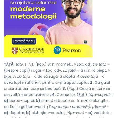
ȚẤȚĂ,
țâțe,
s. f.
1.
(
Pop.
) Sân, mamelă. ◊
Loc. adj.
De țâță =
(despre copii) sugar. ◊
Loc. adv.
La țâță
= la sân, la piept. ◊
Expr.
A da țâța
= a da să sugă, a alăpta.
A avea țâță
= a
avea lapte suficient pentru a-și alăpta copilul.
2.
Gurguiul
urciorului, prin care se bea apă.
3.
(
Pop.
) Celulă în care se
dezvoltă matca albinelor.
4.
Compuse: (
Bot.
)
țâța-caprei
=
a)
barba-caprei;
b)
plantă erbacee cu frunzele alungite,
cu florile galbene-aurii
(Tragopogon pratensis); țâța-oii
=
a)
degetar;
b)
ciuboțica-cucului;
țâța-vacii
=
a)
varietate