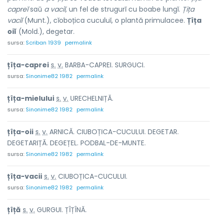
capreĭ
saŭ
a vaciĭ,
un fel de strugurĭ cu boabe lungĭ.
Țița
vaciĭ
(Munt.), cĭoboțica cuculuĭ, o plantă primulacee.
Țîța
oiĭ
(Mold.), degetar.
sursa:
Scriban 1939
permalink
țîța-c
a
prei
s.
v.
BARBA-CAPREI. SURGUCI.
sursa:
Sinonime82 1982
permalink
țîța-mi
e
lului
s.
v.
URECHELNIȚĂ.
sursa:
Sinonime82 1982
permalink
țîța-
o
ii
s.
v.
ARNICĂ. CIUBOȚICA-CUCULUI. DEGETAR.
DEGETARIȚĂ. DEGEȚEL. PODBAL-DE-MUNTE.
sursa:
Sinonime82 1982
permalink
țîța-v
a
cii
s.
v.
CIUBOȚICA-CUCULUI.
sursa:
Sinonime82 1982
permalink
ț
î
ță
s.
v.
GURGUI. ȚÎȚÎNĂ.