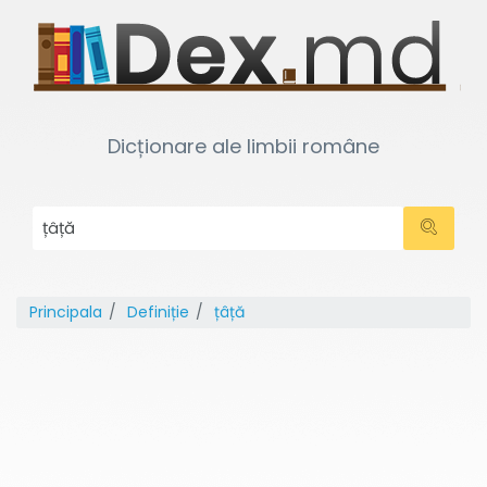
Dicționare ale limbii române
Principala
Definiție
țâță