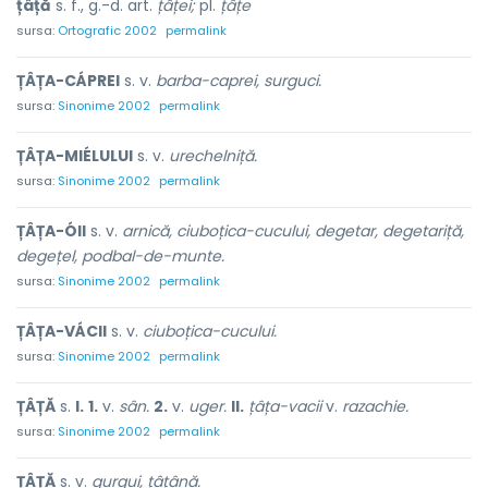
țâță
s. f., g.-d. art.
țâței;
pl.
țâțe
sursa:
Ortografic 2002
permalink
ȚÂȚA-CÁPREI
s. v.
barba-caprei, surguci.
sursa:
Sinonime 2002
permalink
ȚÂȚA-MIÉLULUI
s. v.
urechelniță.
sursa:
Sinonime 2002
permalink
ȚÂȚA-ÓII
s. v.
arnică, ciuboțica-cucului, degetar, degetariță,
degețel, podbal-de-munte.
sursa:
Sinonime 2002
permalink
ȚÂȚA-VÁCII
s. v.
ciuboțica-cucului.
sursa:
Sinonime 2002
permalink
ȚÂȚĂ
s.
I.
1.
v.
sân.
2.
v.
uger.
II.
țâța-vacii
v.
razachie.
sursa:
Sinonime 2002
permalink
ȚÂȚĂ
s. v.
gurgui, țâțână.