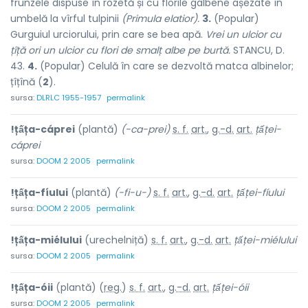
frunzele dispuse în rozetă și cu florile galbene așezate în
umbelă la vîrful tulpinii
(Primula elatior).
3.
(Popular)
Gurguiul urciorului, prin care se bea apă.
Vrei un ulcior cu
țîță ori un ulcior cu flori de smalț albe pe burtă.
STANCU, D.
43.
4.
(Popular) Celulă în care se dezvoltă matca albinelor;
țîțînă (
2
).
sursa:
DLRLC 1955-1957
permalink
!țấța-cáprei
(plantă)
(-ca-prei)
s. f.
art.
,
g.-d.
art.
țấței-
cáprei
sursa:
DOOM 2 2005
permalink
!țấța-fíului
(plantă)
(-fi-u-)
s. f.
art.
,
g.-d.
art.
țấței-fíului
sursa:
DOOM 2 2005
permalink
!țấța-miélului
(urechelniță)
s. f.
art.
,
g.-d.
art.
țấței-miélului
sursa:
DOOM 2 2005
permalink
!țấța-óii
(plantă) (
reg.
)
s. f.
art.
,
g.-d.
art.
țấței-óii
sursa:
DOOM 2 2005
permalink