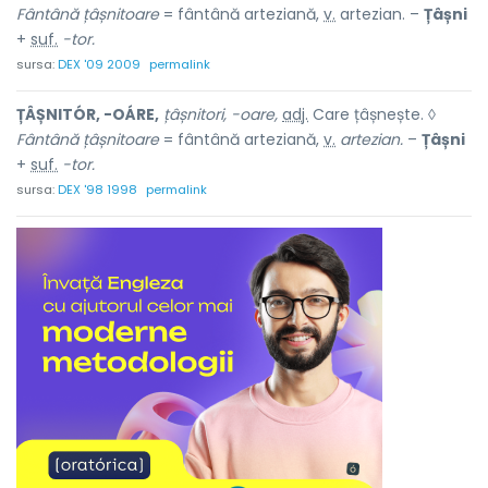
Fântână țâșnitoare
= fântână arteziană,
v.
artezian. –
Țâșni
+
suf.
-tor.
sursa:
DEX '09 2009
permalink
ȚÂȘNITÓR, -OÁRE,
țâșnitori, -oare,
adj.
Care țâșnește. ◊
Fântână țâșnitoare
= fântână arteziană,
v.
artezian.
–
Țâșni
+
suf.
-tor.
sursa:
DEX '98 1998
permalink