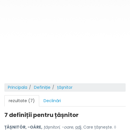
Principala
Definiție
țâșnitor
rezultate (7)
Declinări
7 definiții pentru
țâșnitor
ȚÂȘNITÓR, -OÁRE,
țâșnitori, -oare,
adj.
Care țâșnește. ◊