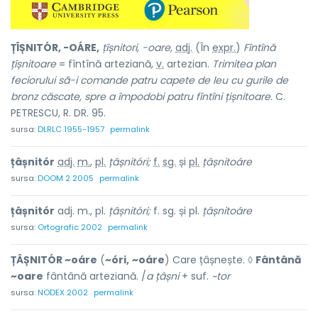
ȚÎȘNITÓR, -OÁRE,
țîșnitori, -oare,
adj.
(În
expr.
)
Fîntînă
țîșnitoare
= fîntînă arteziană,
v.
artezian.
Trimitea plan
feciorului să-i comande patru capete de leu cu gurile de
bronz căscate, spre a împodobi patru fîntîni țișnitoare.
C.
PETRESCU, R. DR. 95.
sursa:
DLRLC 1955-1957
permalink
țâșnitór
adj.
m.
,
pl.
țâșnitóri;
f.
sg.
și
pl.
țâșnitoáre
sursa:
DOOM 2 2005
permalink
țâșnitór
adj. m., pl.
țâșnitóri;
f. sg. și pl.
țâșnitoáre
sursa:
Ortografic 2002
permalink
ȚÂȘNITÓR ~oáre
(
~óri,
~oáre
) Care țâșnește. ◊
Fântână
~oare
fântână arteziană. /
a țâșni
+ suf.
~tor
sursa:
NODEX 2002
permalink