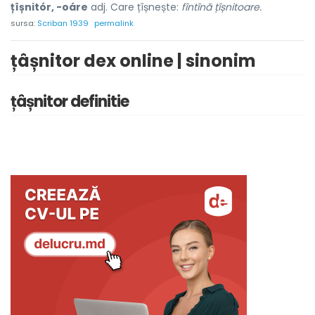
țîșnitór, -oáre
adj. Care țîșnește:
fîntînă țîșnitoare.
sursa:
Scriban 1939
permalink
țâșnitor dex online | sinonim
țâșnitor definitie