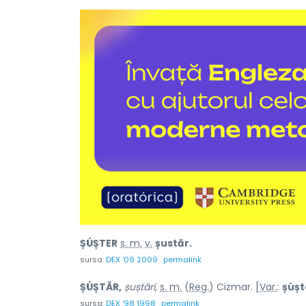
ȘÚȘTER
s. m.
v.
șustăr.
sursa:
DEX '09 2009
permalink
ȘÚȘTĂR,
șuștări,
s. m.
(
Reg.
) Cizmar. [
Var.
:
șúșt
sursa:
DEX '98 1998
permalink