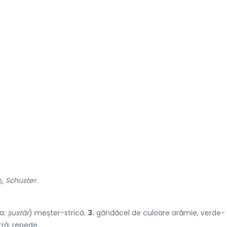
.
Schuster.
a:
șustăr
) meșter-strică.
3.
gândăcel de culoare arămie, verde-
tră; repede.