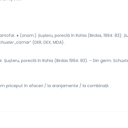
pantofar. ♦ (onom.)
Șușteru,
poreclă în Rohia (Birdas, 1994: 83);
Șu
chuster
„cizmar” (DER, DEX, MDA).
r. Șușteru, poreclă în Rohia (Birdas 1994: 83). – Din germ. Schust
m priceput în afaceri / la aranjamente / la combinații.