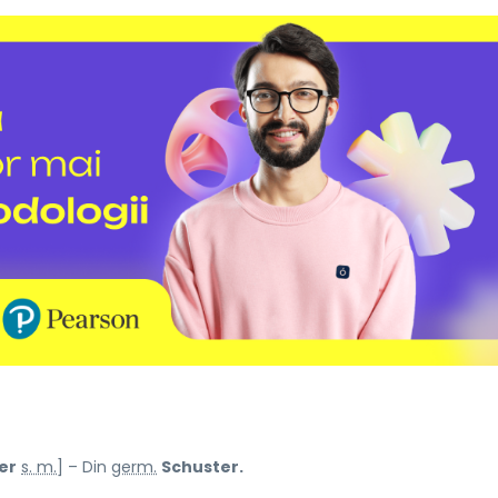
er
s. m.
] – Din
germ.
Schuster.