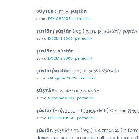
ȘÚȘTER
s. m.
v.
șuștăr.
sursa:
DEX '98 1998
permalink
șústăr / șúștăr
(
reg.
)
s. m.
,
pl.
șústări / șúștări
sursa:
DOOM 2 2005
permalink
șúștăr
v.
șústăr
sursa:
DOOM 2 2005
permalink
șúștăr/șústăr
s. m., pl.
șúștări/șústări
sursa:
Ortografic 2002
permalink
ȘÚȘTĂR
s. v.
cizmar, pantofar.
sursa:
Sinonime 2002
permalink
șúștăr (-ri),
s. m.
– (
Trans.
de N) Cizmar.
Germ
sursa:
DER 1958-1966
permalink
șúștăr,
șúștări,
s.m. (reg.)
1.
cizmar.
2.
(în form
deschis pe spate, cu puncte albe pe fiecare eli