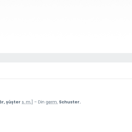
ăr, șúșter
s. m.
] – Din
germ.
Schuster.