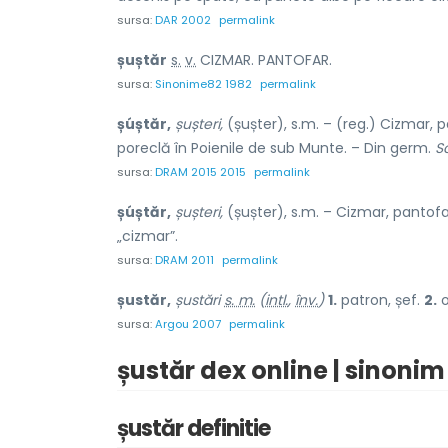
sursa:
DAR 2002
permalink
ș
u
ștăr
s.
v.
CIZMAR. PANTOFAR.
sursa:
Sinonime82 1982
permalink
șúștăr,
șușteri,
(șușter), s.m. – (reg.) Cizmar, 
poreclă în Poienile de sub Munte. – Din germ.
S
sursa:
DRAM 2015 2015
permalink
șúștăr,
șușteri,
(șușter), s.m. – Cizmar, pantofa
„cizmar”.
sursa:
DRAM 2011
permalink
șustăr,
șustări
s. m.
(
intl.
,
înv.
)
1.
patron, șef.
2.
o
sursa:
Argou 2007
permalink
șustăr dex online | sinonim
șustăr definitie