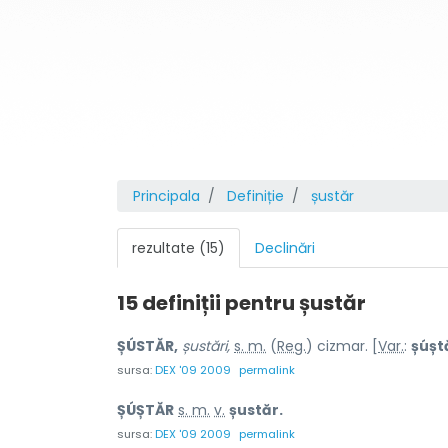
Principala
Definiție
șustăr
rezultate (15)
Declinări
15 definiții pentru
șustăr
ȘÚSTĂR,
șustări,
s. m.
(
Reg.
) cizmar. [
Var.
:
șúșt
sursa:
DEX '09 2009
permalink
ȘÚȘTĂR
s. m.
v.
șustăr.
sursa:
DEX '09 2009
permalink