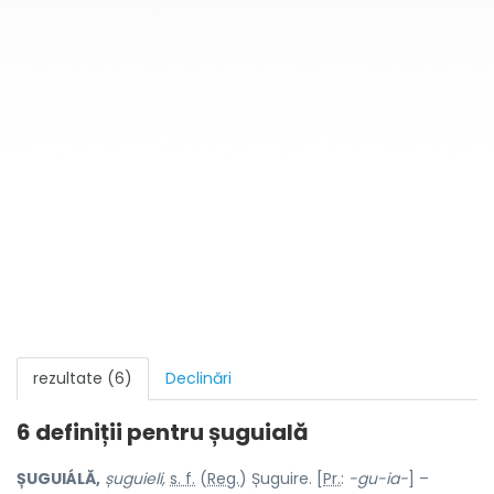
rezultate (6)
Declinări
6 definiții pentru
șuguială
ȘUGUIÁLĂ,
șuguieli,
s. f.
(
Reg.
) Șuguire. [
Pr.
:
-gu-ia-
] –