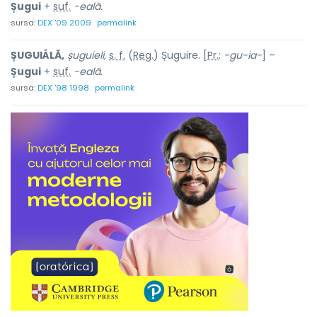
Șugui
+
suf.
-eală.
sursa:
DEX '09 2009
permalink
ȘUGUIÁLĂ,
șuguieli,
s. f.
(
Reg.
) Șuguire. [
Pr.
:
-gu-ia-
] –
Șugui
+
suf.
-eală.
sursa:
DEX '98 1998
permalink