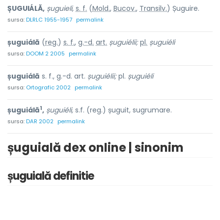
ȘUGUIÁLĂ,
șuguieli,
s. f.
(
Mold.
,
Bucov.
,
Transilv.
) Șuguire.
sursa:
DLRLC 1955-1957
permalink
șuguiálă
(
reg.
)
s. f.
,
g.-d.
art.
șuguiélii;
pl.
șuguiéli
sursa:
DOOM 2 2005
permalink
șuguiálă
s. f., g.-d. art.
șuguiélii;
pl.
șuguiéli
sursa:
Ortografic 2002
permalink
1
șuguiálă
,
șuguiéli,
s.f. (reg.) șuguit, sugrumare.
sursa:
DAR 2002
permalink
șuguială dex online | sinonim
șuguială definitie