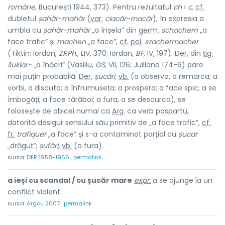
române,
București 1944, 373). Pentru rezultatul
ch
›
c,
cf.
dubletul
șahăr-mahăr
(
var.
ciacăr-macăr
), în expresia a
umbla cu
șahăr-mahăr
„a înșela” din
germ.
schachern
„a
face trafic” și
machen
„a face”,
cf.
pol.
szachermacher
(Tiktin; Iordan,
ZRPh.,
LIV, 370; Iordan,
BF,
IV, 197).
Der.
din
țig.
šuklar-
„a înăcri” (Vasiliu,
GS,
VII, 126; Juilland 174-6) pare
mai puțin probabilă.
Der.
șucări,
vb.
(a observa, a remarca; a
vorbi, a discuta; a înfrumuseța; a prospera; a face spic; a se
îmbogăți; a face tărăboi; a fura, a se descurca), se
folosește de obicei numai ca
Arg.
ca verb paspartu,
datorită desigur sensului său primitiv de „a face trafic”,
cf.
fr.
trafiquer
„a face” și s-a contaminat parțial cu
șucar
„drăguț”;
șufări,
vb.
(a fura).
sursa:
DER 1958-1966
permalink
a ieși cu scandal / cu șucăr mare
expr.
a se ajunge la un
conflict violent.
sursa:
Argou 2007
permalink