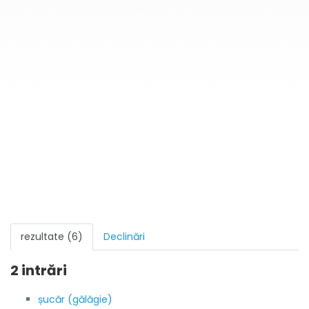
rezultate (6)
Declinări
2 intrări
șucăr (gălăgie)