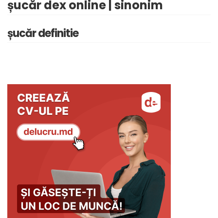
șucăr dex online | sinonim
șucăr definitie