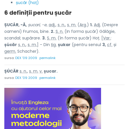
șucăr (hoț)
6 definiții pentru
șucăr
ȘUCÁR, -Ă,
șucari, -e,
adj.
,
s. n.
,
s. m.
(
Arg.
)
1.
Adj.
(Despre
oameni) Frumos, bine.
2.
S. n.
(In forma șucăr) Gălăgie,
scandal; supărare.
3.
S. m.
(în forma șucăr) Hoț. [
Var.
:
șúcăr
s. n.
,
s. m.
] – Din
țig.
șukar
(pentru sensul
3,
cf.
și
germ.
Schacher
).
sursa:
DEX '09 2009
permalink
ȘÚCĂR
s. n.
,
s. m.
v.
șucar.
sursa:
DEX '09 2009
permalink