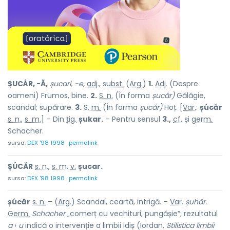
ȘUCÁR, -Ă,
șucari, -e,
adj.
,
subst.
(
Arg.
)
1.
Adj.
(Despre
oameni) Frumos, bine.
2.
S. n.
(În forma
șucăr)
Gălăgie,
scandal; supărare.
3.
S. m.
(În forma
șucăr)
Hoț. [
Var.
:
șúcăr
s. n.
,
s. m.
] – Din
țig.
șukar.
– Pentru sensul
3.,
cf.
și
germ.
Schacher.
sursa:
DEX '98 1998
permalink
ȘÚCĂR
s. n.
,
s. m.
v.
șucar.
sursa:
DEX '98 1998
permalink
șúcăr
s. n.
– (
Arg.
) Scandal, ceartă, intrigă. –
Var.
șuhăr.
Germ.
Schacher
„comerț cu vechituri, pungășie”; rezultatul
a
›
u
indică o intervenție a limbii idiș (Iordan,
Stilistica limbii