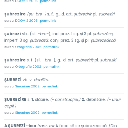
sursa:
DOOM 2 2005
permalink
șubrezíre
(șu-bre-)
s. f.
,
g.-d.
art.
șubrezírii;
pl.
șubrezíri
sursa:
DOOM 2 2005
permalink
șubrezí
vb., (sil.
-bre-
), ind. prez. 1 sg. și 3 pl.
șubrezésc,
imperf. 3 sg.
șubreáză;
conj. prez. 3 sg. și pl.
șubrezeáscă
sursa:
Ortografic 2002
permalink
șubrezíre
s. f. (sil.
-bre-
), g.-d. art.
șubrezírii;
pl.
șubrezíri
sursa:
Ortografic 2002
permalink
ȘUBREZÍ
vb. v.
debilita.
sursa:
Sinonime 2002
permalink
ȘUBREZÍRE
s.
1.
slăbire.
(~ construcției.)
2.
debilitare.
(~ unui
copil.)
sursa:
Sinonime 2002
permalink
A ȘUBREZÍ ~ésc
tranz. rar
A face să se șubrezească. /Din