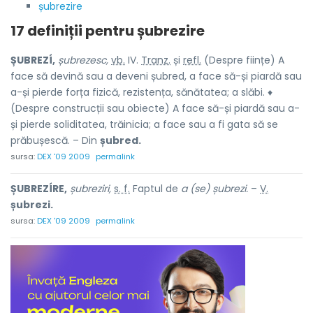
șubrezire
17 definiții pentru
șubrezire
ȘUBREZÍ,
șubrezesc,
vb.
IV.
Tranz.
și
refl.
(Despre ființe) A
face să devină sau a deveni șubred, a face să-și piardă sau
a-și pierde forța fizică, rezistența, sănătatea; a slăbi. ♦
(Despre construcții sau obiecte) A face să-și piardă sau a-
și pierde soliditatea, trăinicia; a face sau a fi gata să se
prăbușescă. – Din
șubred.
sursa:
DEX '09 2009
permalink
ȘUBREZÍRE,
șubreziri,
s. f.
Faptul de
a (se) șubrezi.
–
V.
șubrezi.
sursa:
DEX '09 2009
permalink