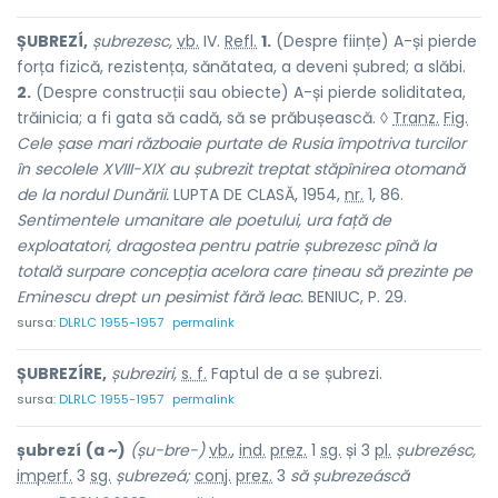
ȘUBREZÍ,
șubrezesc,
vb.
IV.
Refl.
1.
(Despre ființe) A-și pierde
forța fizică, rezistența, sănătatea, a deveni șubred; a slăbi.
2.
(Despre construcții sau obiecte) A-și pierde soliditatea,
trăinicia; a fi gata să cadă, să se prăbușească. ◊
Tranz.
Fig.
Cele șase mari războaie purtate de Rusia împotriva turcilor
în secolele XVIII-XIX au șubrezit treptat stăpînirea otomană
de la nordul Dunării.
LUPTA DE CLASĂ, 1954,
nr.
1, 86.
Sentimentele umanitare ale poetului, ura față de
exploatatori, dragostea pentru patrie șubrezesc pînă la
totală surpare concepția acelora care țineau să prezinte pe
Eminescu drept un pesimist fără leac.
BENIUC, P. 29.
sursa:
DLRLC 1955-1957
permalink
ȘUBREZÍRE,
șubreziri,
s. f.
Faptul de a se
șubrezi.
sursa:
DLRLC 1955-1957
permalink
șubrezí
(a ~)
(șu-bre-)
vb.
,
ind.
prez.
1
sg.
și 3
pl.
șubrezésc,
imperf.
3
sg.
șubrezeá;
conj.
prez.
3
să șubrezeáscă