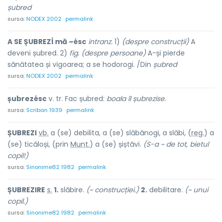
șubred
sursa:
NODEX 2002
permalink
A SE ȘUBREZÍ mă ~ésc
intranz.
1)
(despre construcții)
A
deveni șubred. 2)
fig. (despre persoane)
A-și pierde
sănătatea și vigoarea; a se hodorogi. /Din
șubred
sursa:
NODEX 2002
permalink
șubrezésc
v. tr. Fac șubred:
boala îl șubrezise.
sursa:
Scriban 1939
permalink
ȘUBREZ
I
vb.
a (se) debilita, a (se) slăbănogi, a slăbi, (
reg.
) a
(se) ticăloși, (prin
Munt.
) a (se) șiștăvi.
(S-a ~ de tot, bietul
copil!)
sursa:
Sinonime82 1982
permalink
ȘUBREZ
I
RE
s.
1.
slăbire.
(~ construcției.)
2.
debilitare.
(~ unui
copil.)
sursa:
Sinonime82 1982
permalink