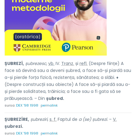
ȘUBREZÍ,
șubrezesc,
vb.
IV.
Tranz.
și
refl.
(Despre ființe) A
face să devină sau a deveni șubred, a face să-și piardă sau
a-și pierde forța fizică, rezistența, sănătatea; a slăbi. ♦
(Despre construcții sau obiecte) A face să-și piardă sau a-
și pierde soliditatea, trăinicia; a face sau a fi gata să se
prăbușească. – Din
șubred.
sursa:
DEX '98 1998
permalink
ȘUBREZÍRE,
șubreziri,
s. f.
Faptul de
a (se) șubrezi.
–
V.
șubrezi.
sursa:
DEX '98 1998
permalink