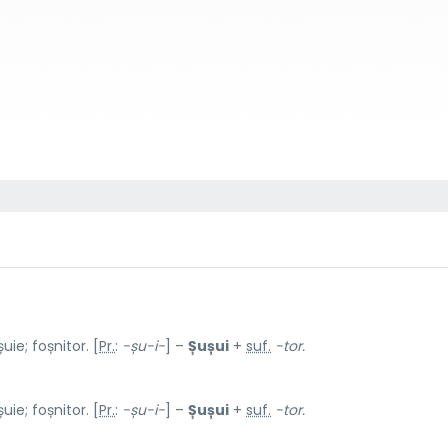
ie; foșnitor. [
Pr.
:
-șu-i-
] –
Șușui
+
suf.
-tor.
ie; foșnitor. [
Pr.
:
-șu-i-
] –
Șușui
+
suf.
-tor.