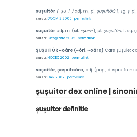
șușuitór
(-șu-i-)
adj.
m.
,
pl.
șușuitóri;
f.
sg.
și
pl.
sursa:
DOOM 2 2005
permalink
șușuitór
adj. m. (sil.
-șu-i-
), pl.
șușuitóri;
f. sg. ș
sursa:
Ortografic 2002
permalink
ȘUȘUITÓR ~oáre (~óri, ~oáre)
Care șușuie; ca
sursa:
NODEX 2002
permalink
șoșoitór, șoșoitoáre,
adj. (pop.; despre frunze
sursa:
DAR 2002
permalink
șușuitor dex online | sinon
șușuitor definitie