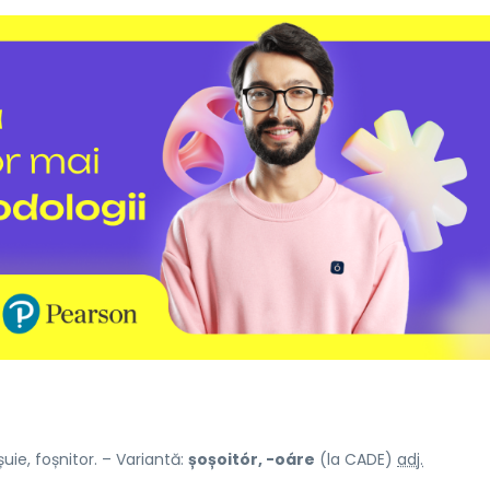
uie, foșnitor. – Variantă:
șoșoitór, -oáre
(la CADE)
adj.