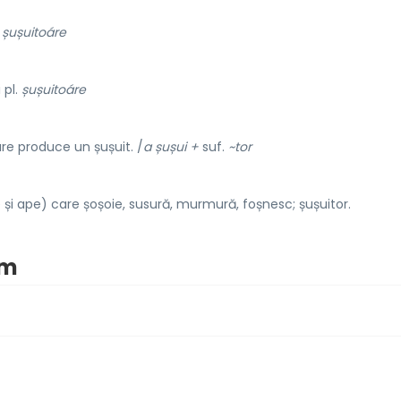
șușuitoáre
i pl.
șușuitoáre
re produce un șușuit. /
a șușui +
suf.
~tor
 și ape) care șoșoie, susură, murmură, foșnesc; șușuitor.
im