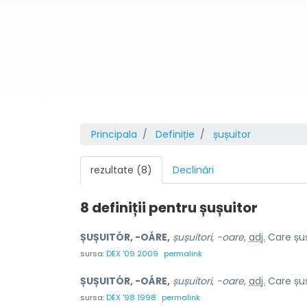
Principala
Definiție
șușuitor
rezultate (8)
Declinări
8 definiții pentru
șușuitor
ȘUȘUITÓR, -OÁRE,
șușuitori, -oare,
adj.
Care șușu
sursa:
DEX '09 2009
permalink
ȘUȘUITÓR, -OÁRE,
șușuitori, -oare,
adj.
Care șușu
sursa:
DEX '98 1998
permalink