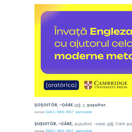
ȘOȘOITÓR, -OÁRE
adj.
v.
șușuitor.
sursa:
DLRLC 1955-1957
permalink
ȘUȘUITÓR, -OĂRE,
șușuitori, -oare,
adj.
Care șuș
sursa:
DLRLC 1955-1957
permalink