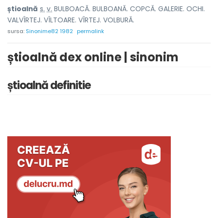
știo
a
lnă
s.
v.
BULBOACĂ. BULBOANĂ. COPCĂ. GALERIE. OCHI.
VALVÎRTEJ. VÎLTOARE. VÎRTEJ. VOLBURĂ.
sursa:
Sinonime82 1982
permalink
știoalnă dex online | sinonim
știoalnă definitie