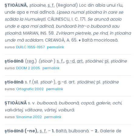
ȘTIOÁLNĂ,
știoalne,
s. f.
(Regional) Loc din albia unui rîu,
unde apa e mai adîncă.
Lipsea numai știoalna în care se
scălda la Humulești.
CĂLINESCU, I. C. 171.
Se aruncă acolo
unde e apa mai adîncă, bunăoară într-o bulboană sau
știoalnă.
MARIAN, INS. 58.
Zvîrleam pietrele, pe rînd, în știoalna
unde mă scăldam.
CREANGĂ, A. 65. ♦ Baltă mocirloasă.
sursa:
DLRLC 1955-1957
permalink
știoálnă
(
reg.
)
(știoal
-)
s. f.
,
g.-d.
art.
știoálnei;
pl.
știoálne
sursa:
DOOM 2 2005
permalink
știoálnă
s. f.(sil.
știoal-
), g.-d. art.
știoálnei;
pl.
știoálne
sursa:
Ortografic 2002
permalink
ȘTIOÁLNĂ
s. v.
bulboacă, bulboană, copcă, galerie, ochi,
valvârtej, vâltoare, vârtej, volbură.
sursa:
Sinonime 2002
permalink
știoálnă (-ne),
s. f.
–
1.
Baltă, bulboană. –
2.
Galerie de