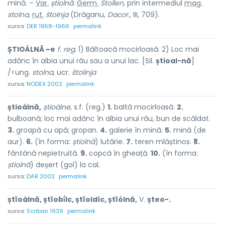
mină. –
Var.
știolnă.
Germ.
Stollen,
prin intermediul
mag.
stolna,
rut.
štolnja
(Drăganu,
Dacor.,
III, 709).
sursa:
DER 1958-1966
permalink
ȘTIOÁLNĂ ~e
f. reg.
1) Băltoacă mocirloasă. 2) Loc mai
adânc în albia unui râu sau a unui lac. [Sil.
știoal-nă
]
/<ung.
stolna,
ucr.
štolinja
sursa:
NODEX 2002
permalink
știoálnă,
știoálne,
s.f. (reg.)
1.
baltă mocirloasă.
2.
bulboană; loc mai adânc în albia unui râu, bun de scăldat.
3.
groapă cu apă; gropan.
4.
galerie în mină.
5.
mină (de
aur).
6.
(în forma:
știolnă
) lutărie.
7.
teren mlăștinos.
8.
fântână nepietruită.
9.
copcă în gheață.
10.
(în forma:
știolnă
) deșert (gol) la cal.
sursa:
DAR 2002
permalink
ștĭoálnă, ștĭobî́lc, ștĭoldíc, ștĭólnă,
V.
șteo-.
sursa:
Scriban 1939
permalink