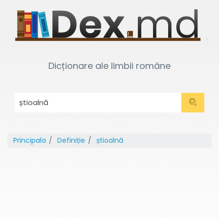
Dicționare ale limbii române
Principala
Definiție
știoalnă