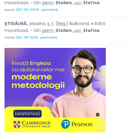
mocirloasă. – Din
germ.
Stollen,
ucr.
štol’na.
sursa:
DEX '09 2009
permalink
ȘTIOÁLNĂ,
știoalne,
s. f.
(
Reg.
) Bulboană. ♦ Baltă
mocirloasă. – Din
germ.
Stollen,
ucr.
štol’na.
sursa:
DEX '98 1998
permalink