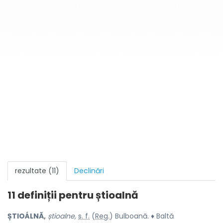
rezultate (11)
Declinări
11 definiții pentru
știoalnă
ȘTIOÁLNĂ,
știoalne,
s. f.
(
Reg.
) Bulboană. ♦ Baltă