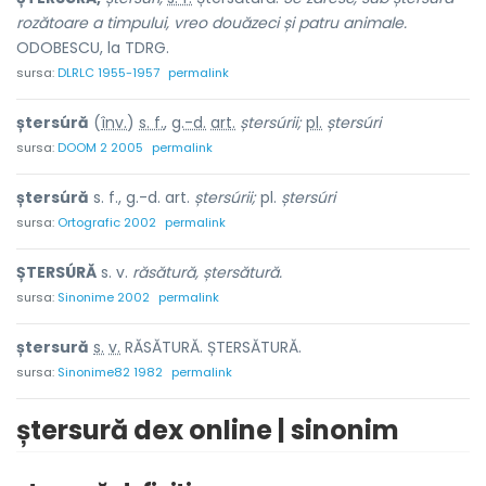
rozătoare a timpului, vreo douăzeci și patru animale.
ODOBESCU, la TDRG.
sursa:
DLRLC 1955-1957
permalink
ștersúră
(
înv.
)
s. f.
,
g.-d.
art.
ștersúrii;
pl.
ștersúri
sursa:
DOOM 2 2005
permalink
ștersúră
s. f., g.-d. art.
ștersúrii;
pl.
ștersúri
sursa:
Ortografic 2002
permalink
ȘTERSÚRĂ
s. v.
răsătură, ștersătură.
sursa:
Sinonime 2002
permalink
șters
u
ră
s.
v.
RĂSĂTURĂ. ȘTERSĂTURĂ.
sursa:
Sinonime82 1982
permalink
ștersură dex online | sinonim