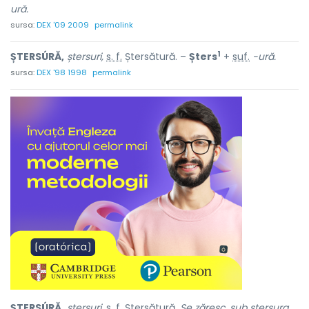
ură.
sursa:
DEX '09 2009
permalink
1
ȘTERSÚRĂ,
ștersuri,
s. f.
Ștersătură. –
Șters
+
suf.
-ură.
sursa:
DEX '98 1998
permalink
ȘTERSÚRĂ,
ștersuri,
s. f.
Ștersătură.
Se zăresc, sub ștersura