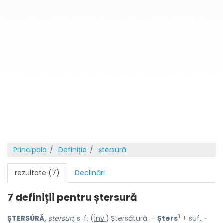
Principala
Definiție
ștersură
rezultate (7)
Declinări
7 definiții pentru
ștersură
1
ȘTERSÚRĂ,
ștersuri,
s. f.
(
Înv.
) Ștersătură. –
Șters
+
suf.
-