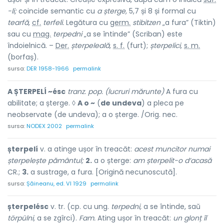
-li;
coincide semantic cu
a șterge,
5,7 și 8 și formal cu
tearfă,
cf.
terfeli.
Legătura cu
germ.
stibitzen
„a fura” (Tiktin)
sau cu
mag.
terpedni
„a se întinde” (Scriban) este
îndoielnică. –
Der.
șterpeleală,
s. f.
(furt);
șterpelici,
s. m.
(borfaș).
sursa:
DER 1958-1966
permalink
A ȘTERPELÍ ~ésc
tranz. pop. (lucruri mărunte)
A fura cu
abilitate; a șterge. ◊
A o ~
(
de undeva
) a pleca pe
neobservate (de undeva); a o șterge. /Orig. nec.
sursa:
NODEX 2002
permalink
șterpelí
v. a atinge ușor în treacăt:
acest muncitor numai
șterpelește pământul;
2.
a o șterge:
am șterpelit-o d’acasă
CR.;
3.
a sustrage, a fura. [Origină necunoscută].
sursa:
Șăineanu, ed. VI 1929
permalink
șterpelésc
v. tr. (cp. cu ung.
terpedni,
a se întinde, saŭ
törpülni,
a se zgîrci).
Fam.
Ating ușor în treacăt:
un glonț îĭ