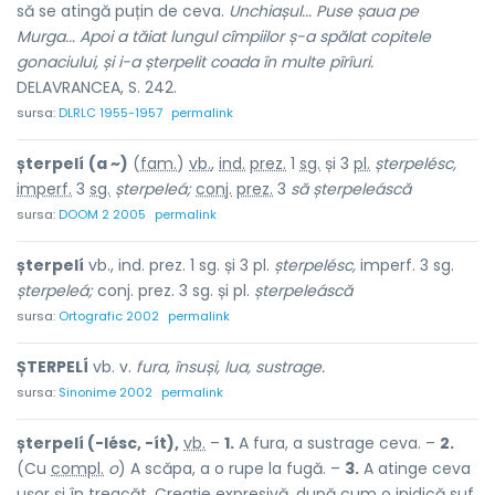
să se atingă puțin de ceva.
Unchiașul... Puse șaua pe
Murga... Apoi a tăiat lungul cîmpiilor ș-a spălat copitele
gonaciului, și i-a șterpelit coada în multe pîrîuri.
DELAVRANCEA, S. 242.
sursa:
DLRLC 1955-1957
permalink
șterpelí
(a ~)
(
fam.
)
vb.
,
ind.
prez.
1
sg.
și 3
pl.
șterpelésc,
imperf.
3
sg.
șterpeleá;
conj.
prez.
3
să șterpeleáscă
sursa:
DOOM 2 2005
permalink
șterpelí
vb., ind. prez. 1 sg. și 3 pl.
șterpelésc,
imperf. 3 sg.
șterpeleá;
conj. prez. 3 sg. și pl.
șterpeleáscă
sursa:
Ortografic 2002
permalink
ȘTERPELÍ
vb. v.
fura, însuși, lua, sustrage.
sursa:
Sinonime 2002
permalink
șterpelí (-lésc, -ít),
vb.
–
1.
A fura, a sustrage ceva. –
2.
(Cu
compl.
o
) A scăpa, a o rupe la fugă. –
3.
A atinge ceva
ușor și în treacăt. Creație expresivă, după cum o inidică
suf.