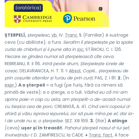
ȘTERPELÍ,
șterpelesc,
vb.
IV.
Tranz.
1.
(Familiar) A sustrage
ceva (cu abilitate); a fura.
Serafim îi șterpelește pe la spate
cutia de chibrituri și ii pune alta în
loc.
STĂNOIU, C. I. 126.
Fiecare se gîndea numai să șterpelească cîte ceva.
REBREANU, R. II 116.
Intră peste drum, Șterpelește icrele de
cosac.
DELAVRANCEA, H. T. 11. ◊
Absol.
Copiii... șterpeleau de
prin coșurile oltenilor și furau de prin curți.
PAS, Z. I 81.
2.
(În
expr.
)
A o șterpeli
= a fugi (pe furiș, fără ca nimeni să
prindă de veste); a o șterge, a o tuli.
Văzînd eu că mi-am
aprins paie-n cap cu asta, am șterpelit-o de-acasă numai
cu beșica cea de porc.
CREANGĂ, A. 41.
Cînd veni copoiul d-
afară și văzu isprava iepurelui, zor să puie mîna pe el; dar ia-
l de unde nu e; o șterpelise.
ȘEZ. XIII 169.
3.
(Rar)
A atinge
(ceva)
ușor și în treacăt.
Paharul șterpeli nasul d-lui șef,
învinețindu-l.
D. ZAMFIRESCU, la CADE. ♦
Tranz. fact.
A face