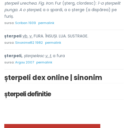
șterpeli urechea. Fig. Iron.
Fur (șterg, cĭordesc):
ĭ-a șterpelit
punga. A o șterpeli,
a o șpardi, a o șterge (a dispărea) pe
furiș.
sursa:
Scriban 1939
permalink
șterpel
i
vb.
v.
FURA. ÎNSUȘI. LUA. SUSTRAGE.
sursa:
Sinonime82 1982
permalink
șterpeli,
șterpelesc
v. t.
a fura
sursa:
Argou 2007
permalink
șterpeli dex online | sinonim
șterpeli definitie