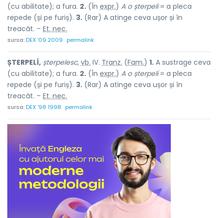
(cu abilitate); a fura.
2.
(În
expr.
)
A o șterpeli
= a pleca
repede (și pe furiș).
3.
(Rar) A atinge ceva ușor și în
treacăt. –
Et. nec.
sursa:
DEX '09 2009
permalink
ȘTERPELÍ,
șterpelesc,
vb.
IV.
Tranz.
(
Fam.
)
1.
A sustrage ceva
(cu abilitate); a fura.
2.
(În
expr.
)
A o șterpeli
= a pleca
repede (și pe furiș).
3.
(Rar) A atinge ceva ușor și în
treacăt. –
Et. nec.
sursa:
DEX '98 1998
permalink