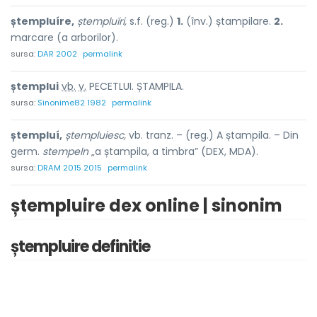
ștempluíre,
ștempluíri,
s.f. (reg.)
1.
(înv.) ștampilare.
2.
marcare (a arborilor).
sursa:
DAR 2002
permalink
ștemplu
i
vb.
v.
PECETLUI. ȘTAMPILA.
sursa:
Sinonime82 1982
permalink
ștempluí,
ștempluiesc,
vb. tranz. – (reg.) A ștampila. – Din
germ.
stempeln
„a ștampila, a timbra” (DEX, MDA).
sursa:
DRAM 2015 2015
permalink
ștempluire dex online | sinonim
ștempluire definitie