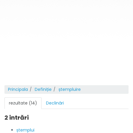
Principala
Definiție
ștempluire
rezultate (14)
Declinări
2 intrări
ștemplui