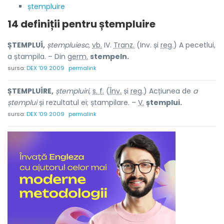
ștempluire
14 definiții pentru
ștempluire
ȘTEMPLUÍ,
ștempluiesc,
vb.
IV.
Tranz.
(Inv. și
reg.
) A pecetlui,
a ștampila. – Din
germ.
stempeln.
sursa:
DEX '09 2009
permalink
ȘTEMPLUÍRE,
ștempluiri,
s. f.
(
Înv.
și
reg.
) Acțiunea de
a
ștemplui
și rezultatul ei; ștampilare. –
V.
ștemplui.
sursa:
DEX '09 2009
permalink