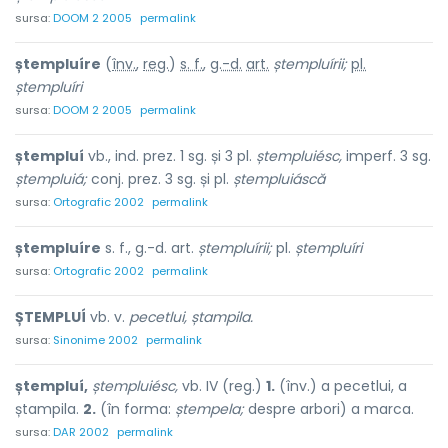
sursa:
DOOM 2 2005
permalink
ștempluíre
(
înv.
,
reg.
)
s. f.
,
g.-d.
art.
ștempluírii;
pl.
ștempluíri
sursa:
DOOM 2 2005
permalink
ștempluí
vb., ind. prez. 1 sg. și 3 pl.
ștempluiésc,
imperf. 3 sg.
ștempluiá;
conj. prez. 3 sg. și pl.
ștempluiáscă
sursa:
Ortografic 2002
permalink
ștempluíre
s. f., g.-d. art.
ștempluírii;
pl.
ștempluíri
sursa:
Ortografic 2002
permalink
ȘTEMPLUÍ
vb. v.
pecetlui, ștampila.
sursa:
Sinonime 2002
permalink
ștempluí,
ștempluiésc,
vb. IV (reg.)
1.
(înv.) a pecetlui, a
ștampila.
2.
(în forma:
ștempela;
despre arbori) a marca.
sursa:
DAR 2002
permalink