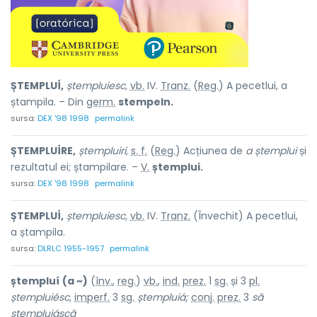
ȘTEMPLUÍ,
ștempluiesc,
vb.
IV.
Tranz.
(
Reg.
) A pecetlui, a
ștampila. – Din
germ.
stempeln.
sursa:
DEX '98 1998
permalink
ȘTEMPLUÍRE,
ștempluiri,
s. f.
(
Reg.
) Acțiunea de
a ștemplui
și
rezultatul ei; ștampilare. –
V.
ștemplui.
sursa:
DEX '98 1998
permalink
ȘTEMPLUÍ,
ștempluiesc,
vb.
IV.
Tranz.
(Învechit) A pecetlui,
a ștampila.
sursa:
DLRLC 1955-1957
permalink
ștempluí
(a ~)
(
înv.
,
reg.
)
vb.
,
ind.
prez.
1
sg.
și 3
pl.
ștempluiésc,
imperf.
3
sg.
ștempluiá;
conj.
prez.
3
să
ștempluiáscă