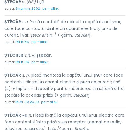
ȘTÉCĂR
s.
(FIZ.)
fișă.
sursa:
Sinonime 2002
permalink
ȘTÉCĂR
s.n.
Piesă montată de obicei la capătul unui șnur,
care face contactul dintre un aparat electric și priza de
curent. [Var.
ștecher
s.n. / < germ.
Stecker
].
sursa:
DN 1986
permalink
ȘTÉCHER
s.n.
v.
ștecăr.
sursa:
DN 1986
permalink
ȘTÉCĂR
s. n.
piesă montată la capătul unui șnur care face
contactul dintre un aparat electric și priza de curent; fișă
(2). ♦ triplu ~ = dispozitiv pentru racordarea simultană a trei
ștecăre la aceeași priză. (< germ.
Stecker
)
sursa:
MDN '00 2000
permalink
ȘTÉCĂR ~e
n.
Piesă fixată la capătul unui șnur electric care
face contactul între priză și un receptor (aparat de radio,
televizor, reșou etc.); fișă. /<germ.
Stecker