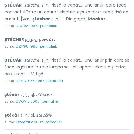
ȘTÉCĂR,
ștecăre,
s. n.
Piesă la capătul unui șnur, care face
contactul între un aparat electric și priza de curent; fișă de
curent. [
Var.
:
ștécher
s. n.
] – Din
germ.
Stecker.
sursa:
DEX '98 1998
permalink
ȘTÉCHER
s. n.
v.
ștecăr.
sursa:
DEX '98 1998
permalink
ȘTÉCĂR,
ștecăre,
s. n.
Piesă la capătul unui șnur prin care se
face legătura între o lampă sau alt aparat electric și priza
de curent. –
V.
fișă.
sursa:
DLRLC 1955-1957
permalink
ștécăr
s. n.
,
pl.
ștécăre
sursa:
DOOM 2 2005
permalink
ștécăr
s. n., pl.
ștécăre
sursa:
Ortografic 2002
permalink