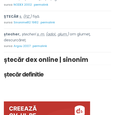
sursa:
NODEX 2002
permalink
ȘT
E
CĂR
s.
(
FIZ.
)
fișă.
sursa:
Sinonime82 1982
permalink
ștecher,
ștecheri
s. m.
(
adol.
,
glum.
)
om glumeț,
descurcăreț.
sursa:
Argou 2007
permalink
ștecăr dex online | sinonim
ștecăr definitie