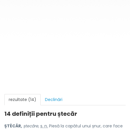
rezultate (14)
Declinări
14 definiții pentru
ștecăr
ȘTÉCĂR,
ștecăre,
s. n.
Piesă la capătul unui șnur, care face