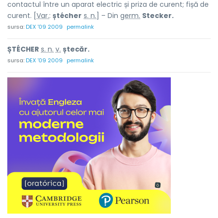
contactul între un aparat electric și priza de curent; fișă de
curent. [
Var.
:
ștécher
s. n.
] – Din
germ.
Stecker.
sursa:
DEX '09 2009
permalink
ȘTÉCHER
s. n.
v.
ștecăr.
sursa:
DEX '09 2009
permalink