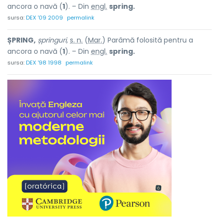
ancora o navă (
1
). – Din
engl.
spring.
sursa:
DEX '09 2009
permalink
ȘPRING,
șpringuri,
s. n.
(
Mar.
) Parâmă folosită pentru a
ancora o navă (
1
). – Din
engl.
spring.
sursa:
DEX '98 1998
permalink