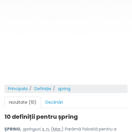
Principala
Definiție
șpring
rezultate (10)
Declinări
10 definiții pentru
șpring
ȘPRING,
șpringuri,
s. n.
(
Mar.
) Parâmă folosită pentru a