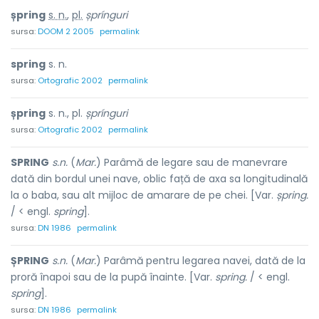
șpring
s. n.
,
pl.
șprínguri
sursa:
DOOM 2 2005
permalink
spring
s. n.
sursa:
Ortografic 2002
permalink
șpring
s. n., pl.
șprínguri
sursa:
Ortografic 2002
permalink
SPRING
s.n.
(
Mar.
) Parâmă de legare sau de manevrare
dată din bordul unei nave, oblic față de axa sa longitudinală
la o baba, sau alt mijloc de amarare de pe chei. [Var.
șpring.
/ < engl.
spring
].
sursa:
DN 1986
permalink
ȘPRING
s.n.
(
Mar.
) Parâmă pentru legarea navei, dată de la
proră înapoi sau de la pupă înainte. [Var.
spring.
/ < engl.
spring
].
sursa:
DN 1986
permalink