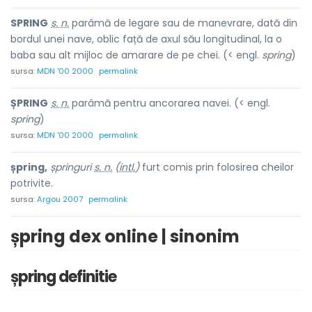
SPRING
s. n.
parâmă de legare sau de manevrare, dată din
bordul unei nave, oblic față de axul său longitudinal, la o
baba sau alt mijloc de amarare de pe chei. (< engl.
spring
)
sursa:
MDN '00 2000
permalink
ȘPRING
s. n.
parâmă pentru ancorarea navei. (< engl.
spring
)
sursa:
MDN '00 2000
permalink
șpring,
șpringuri
s. n.
(
intl.
)
furt comis prin folosirea cheilor
potrivite.
sursa:
Argou 2007
permalink
șpring dex online | sinonim
șpring definitie