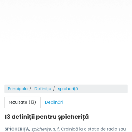
Principala
Definiție
șpicheriță
rezultate (13)
Declinări
13 definiții pentru
șpicheriță
SPÍCHERIȚĂ,
spicherițe,
s. f.
Crainică la o stație de radio sau