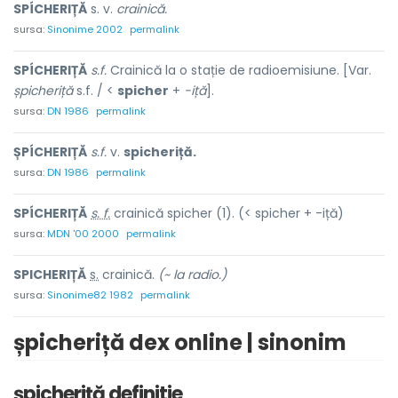
SPÍCHERIȚĂ
s. v.
crainică.
sursa:
Sinonime 2002
permalink
SPÍCHERIȚĂ
s.f.
Crainică la o stație de radioemisiune. [Var.
șpicheriță
s.f. / <
spicher
+
-iță
].
sursa:
DN 1986
permalink
ȘPÍCHERIȚĂ
s.f.
v.
spicheriță.
sursa:
DN 1986
permalink
SPÍCHERIȚĂ
s. f.
crainică spicher (1). (< spicher + -iță)
sursa:
MDN '00 2000
permalink
SP
I
CHERIȚĂ
s.
crainică.
(~ la radio.)
sursa:
Sinonime82 1982
permalink
șpicheriță dex online | sinonim
șpicheriță definitie