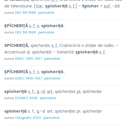
de televiziune. [
Var.
:
șpícheriță
s. f.
] –
Spicher
+
suf.
-iță.
sursa:
DEX '98 1998
permalink
ȘPÍCHERIȚĂ
s. f.
v.
spicheriță.
sursa:
DEX '98 1998
permalink
SPÍCHERIȚĂ,
spicherițe,
s. f.
Crainică la o stație de radio. –
Accentuat și:
spicheríță.
– Variantă:
șpícheriță
s. f.
sursa:
DLRLC 1955-1957
permalink
ȘPÍCHERIȚĂ
s. f.
v.
spicheriță.
sursa:
DLRLC 1955-1957
permalink
spícheriță
s. f.
,
g.-d.
art.
spícheriței;
pl.
spícherițe
sursa:
DOOM 2 2005
permalink
spicheríță
s. f., g.-d. art.
spicheríței;
pl.
spicheríțe
sursa:
Ortografic 2002
permalink