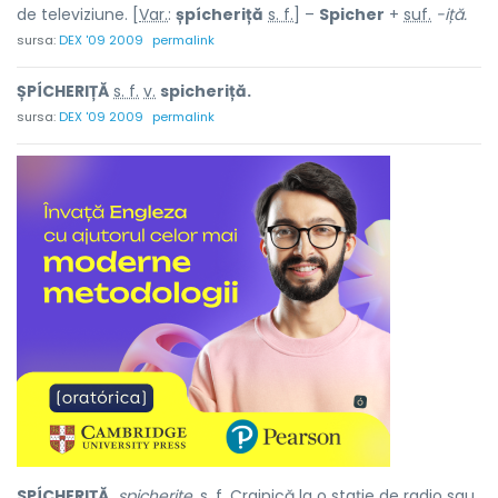
de televiziune. [
Var.
:
șpícheriță
s. f.
] –
Spicher
+
suf.
-iță.
sursa:
DEX '09 2009
permalink
ȘPÍCHERIȚĂ
s. f.
v.
spicheriță.
sursa:
DEX '09 2009
permalink
SPÍCHERIȚĂ,
spicherițe,
s. f.
Crainică la o stație de radio sau