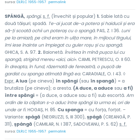
sursa:
DLRLC 1955-1957
permalink
SPÁNGĂ,
spăngi,
s. f.
(Învechit și popular)
1.
Sabie lată cu
două tăișuri; spadă.
Te-ai jucat de-a potera și haiducii și era
să-ți scoată ochii un poteraș cu o spangă.
PAS, Z. I 36.
Luni
pe la amiază, pe cînd eram în ulița mare, în mijlocul tîrgului,
îmi iese înainte un împiegat cu guler roșu și cu spangă.
GHICA, S. A. 97.
2.
Baionetă.
Învîrtea în mînă pușca lui cu
spangă, strigind mereu «aici, aici».
CAMIL PETRESCU, O. II 60.
În dreapta, în fund, răzemată de fereastră, o pușcă de
gardist cu spanga atîrnată lîngă ea.
CARAGIALE, O. I 43. ◊
Expr.
A lua
(pe cineva)
în spăngi
(sau
în spangă
) = a
brutaliza (pe cineva); a aresta.
(A duce, a aduce
sau
a fi)
între spăngi
= (a duce, a aduce sau a fi) sub escortă.
Am
ordin de la căpitan s-o aduc între spăngi la urma ei, ori de
unde ar fi.
HOGAȘ, H. 85.
Cu spanga
= cu forța, forțat. –
Variante:
spágă
(NEGRUZZI, S, III 300),
șpágă
(CREANGĂ, P.
311),
șpángă
(CAMILAR, N. I 387, SADOVEANU, P. S. 62)
s. f.
sursa:
DLRLC 1955-1957
permalink