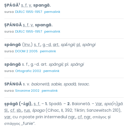
1
ȘPÁGĂ
s. f.
v.
spangă.
sursa:
DLRLC 1955-1957
permalink
ȘPÁNGĂ
s. f.
v.
spangă.
sursa:
DLRLC 1955-1957
permalink
spángă
(
înv.
)
s. f.
,
g.-d.
art.
spắngii;
pl.
spăngi
sursa:
DOOM 2 2005
permalink
spángă
s. f., g.-d. art.
spăngii;
pl.
spăngi
sursa:
Ortografic 2002
permalink
SPÁNGĂ
s. v.
baionetă, sabie, spadă, tesac.
sursa:
Sinonime 2002
permalink
șpágă (-ắgi),
s. f.
–
1.
Spadă. –
2.
Baionetă. –
Var.
spa(n)gă.
Sl.
,
cf.
sb.
,
rus.
špaga
(Cihac, II, 392; Tiktin; Sanzewitsch 210),
var.
cu
n
poate prin intermediul
ngr.
,
cf.
ngr.
σπάγος și
σπάγγος „funie”.