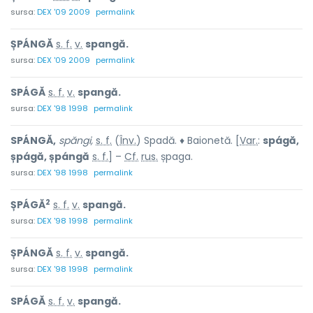
sursa:
DEX '09 2009
permalink
ȘPÁNGĂ
s. f.
v.
spangă.
sursa:
DEX '09 2009
permalink
SPÁGĂ
s. f.
v.
spangă.
sursa:
DEX '98 1998
permalink
SPÁNGĂ,
spăngi,
s. f.
(
Înv.
) Spadă. ♦ Baionetă. [
Var.
:
spágă,
șpágă, șpángă
s. f.
] –
Cf.
rus.
șpaga.
sursa:
DEX '98 1998
permalink
2
ȘPÁGĂ
s. f.
v.
spangă.
sursa:
DEX '98 1998
permalink
ȘPÁNGĂ
s. f.
v.
spangă.
sursa:
DEX '98 1998
permalink
SPÁGĂ
s. f.
v.
spangă.