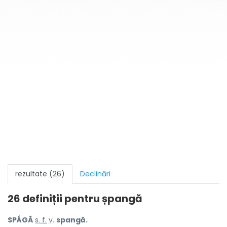
rezultate (26)
Declinări
26 definiții pentru
șpangă
SPÁGĂ
s. f.
v.
spangă.