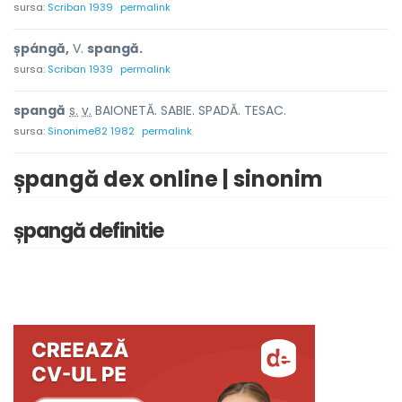
sursa:
Scriban 1939
permalink
șpángă,
V.
spangă.
sursa:
Scriban 1939
permalink
sp
a
ngă
s.
v.
BAIONETĂ. SABIE. SPADĂ. TESAC.
sursa:
Sinonime82 1982
permalink
șpangă dex online | sinonim
șpangă definitie