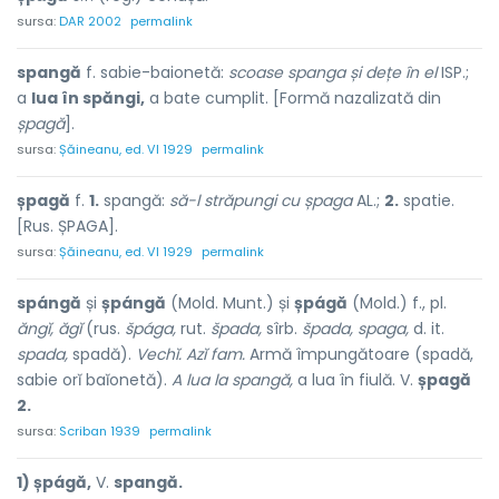
sursa:
DAR 2002
permalink
spangă
f. sabie-baionetă:
scoase spanga și dețe în el
ISP.;
a
lua în spăngi,
a bate cumplit. [Formă nazalizată din
șpagă
].
sursa:
Șăineanu, ed. VI 1929
permalink
șpagă
f.
1.
spangă:
să-l străpungi cu șpaga
AL.;
2.
spatie.
[Rus. ȘPAGA].
sursa:
Șăineanu, ed. VI 1929
permalink
spángă
și
șpángă
(Mold. Munt.) și
șpágă
(Mold.) f., pl.
ăngĭ,
ăgĭ
(rus.
špága,
rut.
špada,
sîrb.
špada,
spaga,
d. it.
spada,
spadă).
Vechĭ. Azĭ fam.
Armă împungătoare (spadă,
sabie orĭ baĭonetă).
A lua la spangă,
a lua în fiulă. V.
șpagă
2.
sursa:
Scriban 1939
permalink
1) șpágă,
V.
spangă.