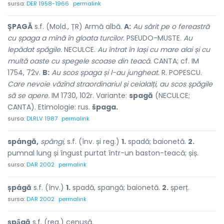
sursa:
DER 1958-1966
permalink
ȘPAGĂ
s.f. (Mold., ȚR) Armă albă.
A:
Au sărit pe o fereastră
cu șpaga a mînă în gloata turcilor.
PSEUDO-MUSTE.
Au
lepădat spăgile.
NECULCE.
Au întrat în Iași cu mare alai și cu
multă oaste cu spegele scoase din teacă.
CANTA; cf. IM
1754, 72v.
B:
Au scos șpaga și l-au jungheat.
R. POPESCU.
Care nevoie văzînd straordinariul și ceialalți, au scos șpăgile
să se apere.
IM 1730, 102r. Variante:
spagă
(NECULCE;
CANTA). Etimologie: rus.
špaga.
sursa:
DLRLV 1987
permalink
spángă,
spăngi,
s.f. (înv. și reg.)
1.
spadă; baionetă.
2.
pumnal lung și îngust purtat într-un baston-teacă; șiș.
sursa:
DAR 2002
permalink
șpágă
s.f. (înv.)
1.
spadă, spangă; baionetă.
2.
șperț.
sursa:
DAR 2002
permalink
șpấgă
s.f. (reg.) cenușă.