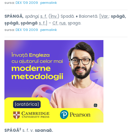
sursa:
DEX '09 2009
permalink
SPÁNGĂ,
spăngi,
s. f.
(
Înv.
) Spadă. ♦ Baionetă. [
Var.
:
spágă,
șpágă, șpángă
s. f.
] –
Cf.
rus.
șpaga.
sursa:
DEX '09 2009
permalink
2
ȘPÁGĂ
s. f.
v.
spangă.