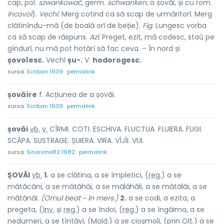
cap, pol.
szwankować,
germ.
schwanken,
a șovăi, și cu rom.
încovoĭ
).
Vechĭ.
Merg cotind ca să scap de urmăritorĭ. Merg
clătinîndu-mă (de boală orĭ de beție).
Fig.
Lungesc vorba
ca să scap de răspuns.
Azĭ.
Preget, ezit, mă codesc, staŭ pe
gîndurĭ, nu mă pot hotărî să fac ceva. – În nord și
șovoĭesc.
Vechĭ
șu-.
V.
hodorogesc.
sursa:
Scriban 1939
permalink
șovăíre
f. Acțiunea de a șovăi.
sursa:
Scriban 1939
permalink
șovă
i
vb.
v.
CÎRMI. COTI. ESCHIVA. FLUCTUA. FLUIERA. FUGI.
SCĂPA. SUSTRAGE. ȘUIERA. VIRA. VÎJÎI. VUI.
sursa:
Sinonime82 1982
permalink
ȘOVĂ
I
vb.
1.
a se clătina, a se împletici, (
reg.
) a se
mătăcăni, a se mătăhăi, a se mălăhăli, a se mătălăi, a se
mătănăi.
(Omul beat ~ în mers.)
2.
a se codi, a ezita, a
pregeta, (
înv.
și
reg.
) a se îndoi, (
reg.
) a se îngăima, a se
nedumeri, a se tîntăvi, (
Mold.
) a se cioșmoli, (prin
Olt.
) a se