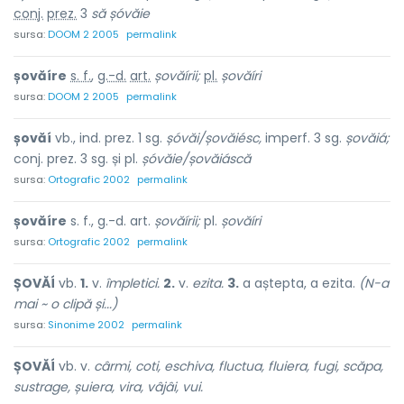
conj.
prez.
3
să șóvăie
sursa:
DOOM 2 2005
permalink
șovăíre
s. f.
,
g.-d.
art.
șovăírii;
pl.
șovăíri
sursa:
DOOM 2 2005
permalink
șovăí
vb., ind. prez. 1 sg.
șóvăi/șovăiésc,
imperf. 3 sg.
șovăiá;
conj. prez. 3 sg. și pl.
șóvăie/șovăiáscă
sursa:
Ortografic 2002
permalink
șovăíre
s. f., g.-d. art.
șovăírii;
pl.
șovăíri
sursa:
Ortografic 2002
permalink
ȘOVĂÍ
vb.
1.
v.
împletici.
2.
v.
ezita.
3.
a aștepta, a ezita.
(N-a
mai ~ o clipă și...)
sursa:
Sinonime 2002
permalink
ȘOVĂÍ
vb. v.
cârmi, coti, eschiva, fluctua, fluiera, fugi, scăpa,
sustrage, șuiera, vira, vâjâi, vui.