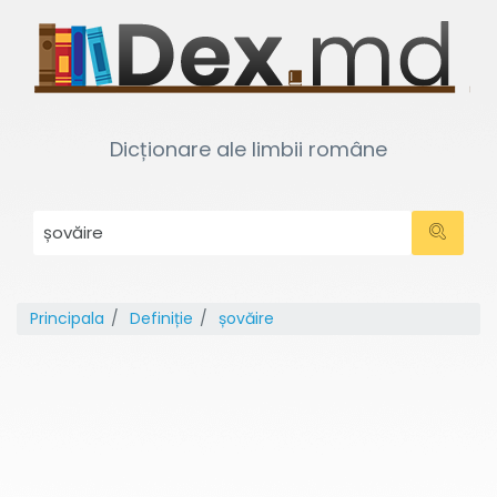
Dicționare ale limbii române
Principala
Definiție
șovăire