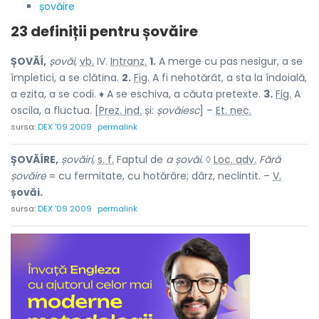
șovăire
23 definiții pentru
șovăire
ȘOVĂÍ,
șovăi,
vb.
IV.
Intranz.
1.
A merge cu pas nesigur, a se
împletici, a se clătina.
2.
Fig.
A fi nehotărât, a sta la îndoială,
a ezita, a se codi. ♦ A se eschiva, a căuta pretexte.
3.
Fig.
A
oscila, a fluctua. [
Prez. ind.
și:
șovăiesc
] –
Et. nec.
sursa:
DEX '09 2009
permalink
ȘOVĂÍRE,
șovăiri,
s. f.
Faptul de
a șovăi.
◊
Loc. adv.
Fără
șovăire
= cu fermitate, cu hotărâre; dârz, neclintit. –
V.
șovăi.
sursa:
DEX '09 2009
permalink