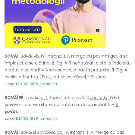
ȘOVĂÍ,
șóvăi,
vb.
IV.
Intranz.
1.
A merge cu pas nesigur, a se
împletici, a se clătina.
2.
Fig.
A fi nehotărât, a sta la îndoială,
a ezita, a se codi. ♦ A se eschiva, a căuta pretexte.
3.
Fig.
A
oscila, a fluctua. [
Prez. ind.
și:
șovăiesc
] –
Et. nec.
sursa:
DEX '98 1998
permalink
ȘOVĂÍRE,
șovăiri,
s. f.
Faptul de
a șovăi.
◊
Loc. adv.
Fără
șovăire
= cu fermitate, cu hotărâre; dârz, neclintit. –
V.
șovăi.
sursa:
DEX '98 1998
permalink
ȘOVĂÍ,
șóvăi
și
șovăiesc,
vb.
IV.
Intranz.
1.
A merge cu pas