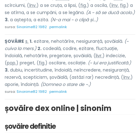
scîrciumi, (
înv.
) a se cruța, a lipsi, (
fig.
) a oscila, (
înv.
fig.
) a
se atîrna, a se cumpăni, a se legăna.
(A ~ să se ducă acolo.)
3.
a aștepta, a ezita.
(N-a mai ~ o clipă și...)
sursa:
Sinonime82 1982
permalink
ȘOVĂ
I
RE
s.
1.
ezitare, nehotărîre, nesiguranță, șovăială.
(~
cuiva la mers.)
2.
codeală, codire, ezitare, fluctuație,
îndoială, nehotărîre, pregetare, șovăială, (
livr.
) indec
i
zie,
(
pop.
) pr
e
get, (
fig.
) oscil
a
re, oscil
a
ție.
(~ lui era justificată.)
3.
dubiu, incertitudine, îndoială, neîncredere, nesiguranță,
rezervă, scepticism, șovăială, (astăzi rar) necred
i
nță, (
înv.
)
apor
i
e, îndo
i
nță.
(Domnea o stare de ~.)
sursa:
Sinonime82 1982
permalink
șovăire dex online | sinonim
șovăire definitie