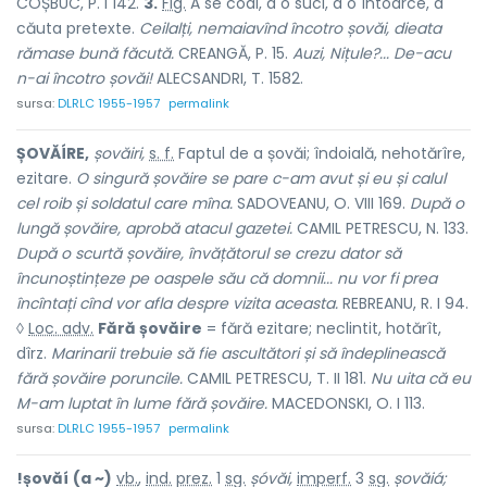
COȘBUC, P. I 142.
3.
Fig.
A se codi, a o suci, a o întoarce, a
căuta pretexte.
Ceilalți, nemaiavînd încotro șovăi, dieata
rămase bună făcută.
CREANGĂ, P. 15.
Auzi, Nițule?... De-acu
n-ai încotro șovăi!
ALECSANDRI, T. 1582.
sursa:
DLRLC 1955-1957
permalink
ȘOVĂÍRE,
șovăiri,
s. f.
Faptul de
a șovăi
; îndoială, nehotărîre,
ezitare.
O singură șovăire se pare c-am avut și eu și calul
cel roib și soldatul care mîna.
SADOVEANU, O. VIII 169.
După o
lungă șovăire, aprobă atacul gazetei.
CAMIL PETRESCU, N. 133.
După o scurtă șovăire, învățătorul se crezu dator să
încunoștințeze pe oaspele său că domnii... nu vor fi prea
încîntați cînd vor afla despre vizita aceasta.
REBREANU, R. I 94.
◊
Loc. adv.
Fără șovăire
= fără ezitare; neclintit, hotărît,
dîrz.
Marinarii trebuie să fie ascultători și să îndeplinească
fără șovăire poruncile.
CAMIL PETRESCU, T. II 181.
Nu uita că eu
M-am luptat în lume fără șovăire.
MACEDONSKI, O. I 113.
sursa:
DLRLC 1955-1957
permalink
!șovăí
(a ~)
vb.
,
ind.
prez.
1
sg.
șóvăi,
imperf.
3
sg.
șovăiá;