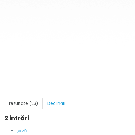
rezultate (23)
Declinări
2 intrări
șovăi