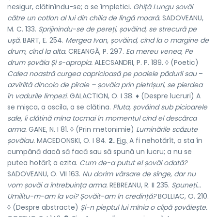
nesigur, clătinîndu-se; a se împletici.
Ghiță Lungu șovăi
către un cotlon al lui din chilia de lîngă moară.
SADOVEANU,
M. C. 133.
Sprijinindu-se de pereți, șovăind, se strecură pe
ușă.
BART, E. 254.
Mergea Ivan, șovăind, cînd la o margine de
drum, cînd la alta.
CREANGĂ, P. 297.
Ea mereu venea, Pe
drum șovăia Și s-apropia.
ALECSANDRI, P. P. 189. ◊ (Poetic)
Calea noastră curgea capricioasă pe poalele pădurii sau
–
azvîrlită dincolo de pîraie – șovăia prin pietrișuri, se pierdea
în vadurile limpezi.
GALACTION, O. I 38. ♦ (Despre lucruri) A
se mișca, a oscila, a se clătina.
Pluta, șovăind sub picioarele
sale, îi clătină mîna tocmai în momentul cînd el descărca
arma.
GANE, N. I 81. ◊ (Prin metonimie)
Luminările scăzute
șovăiau.
MACEDONSKI, O. I 84.
2.
Fig.
A fi nehotărît, a sta în
cumpănă dacă să facă sau să spună un lucru; a nu se
putea hotărî; a ezita.
Cum de-a putut el șovăi odată?
SADOVEANU, O. VII 163.
Nu dorim vărsare de sînge, dar nu
vom șovăi a întrebuința arma.
REBREANU, R. II 235.
Spuneți...
Umilitu-m-am la voi? Șovăit-am în credință?
BOLLIAC, O. 210.
◊ (Despre abstracte)
Și-n pieptul lui mînia o clipă șovăiește.