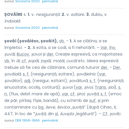
sursa:
Sinonime 2002
permalink
ȘOVĂÍRE
s.
1.
v.
nesiguranță.
2.
v.
ezitare.
3.
dubiu, v.
îndoială.
sursa:
Sinonime 2002
permalink
șovăí (șovăiésc, șovăít),
vb.
–
1.
A se clătina, a se
împletici. –
2.
A ezita, a se codi, a fi nehotărît. –
Var.
înv.
șuvăi,
Bucov.
șovoi
și
der.
Creație expresivă, ca majoritatea
vb.
în
ăi,
cf.
șopăi, țopăi, moțăi, cucăi
etc. Ideea expresivă
trebuie să fie cea de clătinare, comună tuturor
der.
–
Der.
șovăială,
s. f.
(nesiguranță, ezitare);
șovăielnic
(
var.
șovăitor
),
adj.
(nesigur, ezitant);
șovăitură,
s. f.
(nesiguranță;
sinuozitate, ocoliș, cotitură);
șuvoi
(
var.
șivoi,
Trans.
șioi
),
s.
n.
(flux, debit mare de apă),
var.
cf.
șiroi; șuviță,
s. f.
(smoc
de păr; pîrîiaș; fîșie, bandă), cu schimb de
suf.
și prin
contaminare cu
bg.
ševe, ševica
„șuviță” (după Cihac, II,
447, în loc de *
juviță,
din
sl.
šuvęža
„legătură”). –
Cf.
șovîlc.
sursa:
DER 1958-1966
permalink