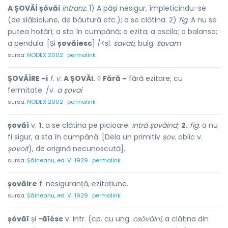
A ȘOVĂÍ șóvăi
intranz.
1) A păși nesigur, împleticindu-se
(de slăbiciune, de băutură etc.); a se clătina. 2)
fig.
A nu se
putea hotărî; a sta în cumpănă; a ezita; a oscila; a balansa;
a pendula. [Și
șovăiesc
] /<sl.
šavati,
bulg.
šavam
sursa:
NODEX 2002
permalink
ȘOVĂÍRE ~i
f. v.
A ȘOVĂI.
◊
Fără ~
fără ezitare; cu
fermitate. /v.
a șovai
sursa:
NODEX 2002
permalink
șovăì
v.
1.
a se clătina pe picioare:
intră șovăind;
2.
fig.
a nu
fi sigur, a sta în cumpănă. [Dela un primitiv
șov,
oblic v.
șovoit
), de origină necunoscută].
sursa:
Șăineanu, ed. VI 1929
permalink
șovăire
f. nesiguranță, ezitațiune.
sursa:
Șăineanu, ed. VI 1929
permalink
șóvăĭ
și
-ăĭésc
v. intr. (cp. cu ung.
csóválni,
a clătina din