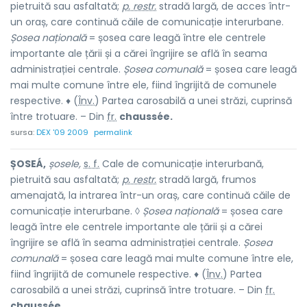
pietruită sau asfaltată;
p. restr.
stradă largă, de acces într-
un oraș, care continuă căile de comunicație interurbane.
Șosea națională
= șosea care leagă între ele centrele
importante ale țării și a cărei îngrijire se află în seama
administrației centrale.
Șosea comunală
= șosea care leagă
mai multe comune între ele, fiind îngrijită de comunele
respective. ♦ (
Înv.
) Partea carosabilă a unei străzi, cuprinsă
între trotuare. – Din
fr.
chaussée.
sursa:
DEX '09 2009
permalink
ȘOSEÁ,
șosele,
s. f.
Cale de comunicație interurbană,
pietruită sau asfaltată;
p. restr.
stradă largă, frumos
amenajată, la intrarea într-un oraș, care continuă căile de
comunicație interurbane. ◊
Șosea națională
= șosea care
leagă între ele centrele importante ale țării și a cărei
îngrijire se află în seama administrației centrale.
Șosea
comunală
= șosea care leagă mai multe comune între ele,
fiind îngrijită de comunele respective. ♦ (
Înv.
) Partea
carosabilă a unei străzi, cuprinsă între trotuare. – Din
fr.
chaussée.