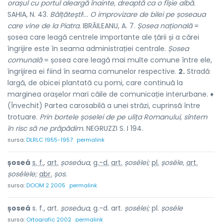
orașul cu portul aleargă înainte, dreaptă ca o fîșie albă.
SAHIA, N. 43.
Bălțătești
!...
O improvizare de bilei pe șoseaua
care vine de la Piatra.
IBRĂILEANU, A. 7.
Șosea națională
=
șosea care leagă centrele importante ale țării și a cărei
îngrijire este în seama administrației centrale.
Șosea
comunală
= șosea care leagă mai multe comune între ele,
îngrijirea ei fiind în seama comunelor respective.
2.
Stradă
largă, de obicei plantată cu pomi, care continuă la
marginea orașelor mari căile de comunicație interurbane. ♦
(Învechit) Partea carosabilă a unei străzi, cuprinsă între
trotuare.
Prin bortele șoselei de pe ulița Romanului, sîntem
în risc să ne prăpădim.
NEGRUZZI S. I 194.
sursa:
DLRLC 1955-1957
permalink
șoseá
s. f.
,
art.
șoseáua,
g.-d.
art.
șosélei;
pl.
șoséle,
art.
șosélele;
abr.
șos.
sursa:
DOOM 2 2005
permalink
șoseá
s. f., art.
șoseáua,
g.-d. art.
șosélei;
pl.
șoséle
sursa:
Ortografic 2002
permalink