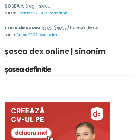
ȘOSE
A
s.
(
reg.
) șleau.
sursa:
Sinonime82 1982
permalink
mere de șosea
expr.
(
glum.
)
balegă de cal.
sursa:
Argou 2007
permalink
șosea dex online | sinonim
șosea definitie