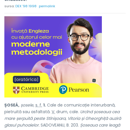
sursa:
DEX '98 1998
permalink
ȘOSEÁ,
șosele,
s. f.
1.
Cale de comunicație interurbană,
pietruită sau asfaltată.
V.
drum, cale
.
Urcînd șoseaua cea
mare șerpuită peste Stînișoara, Vitoria și Gheorghiță auziră
glasul puhoaielor.
SADOVEANU, B. 203.
Șoseaua care leagă