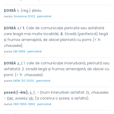
ȘOSEÁ
s. (reg.) șleau.
sursa:
Sinonime 2002
permalink
ȘOSEÁ
s.f.
1.
Cale de comunicație pietruită sau asfaltată
care leagă mai multe localități.
2.
Stradă (periferică) largă
și frumos amenajată, de obicei plantată cu pomi. [< fr.
chaussée
].
sursa:
DN 1986
permalink
ȘOSEÁ
s. f.
1. cale de comunicație interurbană, pietruită sau
asfaltată. 2. stradă largă și frumos amenajată, de obicei cu
pomi. (< fr.
chaussée
)
sursa:
MDN '00 2000
permalink
șoseá (-éle),
s. f.
– Drum interurban asfaltat.
Fr.
chaussée.
–
Der.
șoselui,
vb.
(a construi o șosea; a asfalta).
sursa:
DER 1958-1966
permalink