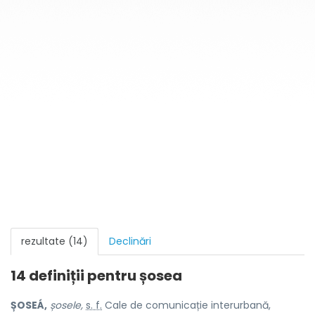
rezultate (14)
Declinări
14 definiții pentru
șosea
ȘOSEÁ,
șosele,
s. f.
Cale de comunicație interurbană,