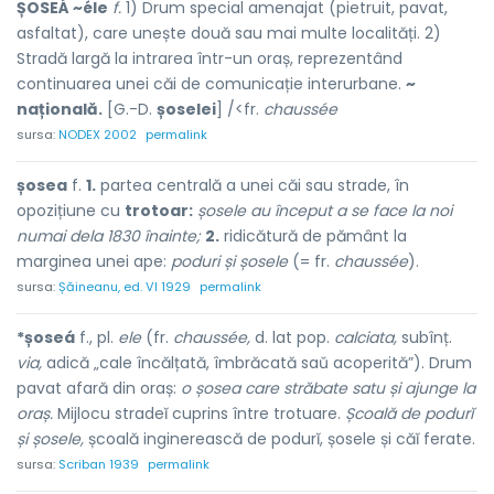
ȘOSEÁ ~éle
f.
1) Drum special amenajat (pietruit, pavat,
asfaltat), care unește două sau mai multe localități. 2)
Stradă largă la intrarea într-un oraș, reprezentând
continuarea unei căi de comunicație interurbane.
~
națională.
[G.-D.
șoselei
] /<fr.
chaussée
sursa:
NODEX 2002
permalink
șosea
f.
1.
partea centrală a unei căi sau strade, în
opozițiune cu
trotoar:
șosele au început a se face la noi
numai dela 1830 înainte;
2.
ridicătură de pământ la
marginea unei ape:
poduri și șosele
(= fr.
chaussée
).
sursa:
Șăineanu, ed. VI 1929
permalink
*șoseá
f., pl.
ele
(fr.
chaussée,
d. lat pop.
calciata,
subînț.
via,
adică „cale încălțată, îmbrăcată saŭ acoperită”). Drum
pavat afară din oraș:
o șosea care străbate satu și ajunge la
oraș.
Mijlocu stradeĭ cuprins între trotuare.
Școală de podurĭ
și șosele,
școală inginerească de podurĭ, șosele și căĭ ferate.
sursa:
Scriban 1939
permalink