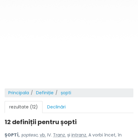
Principala
Definiție
șopti
rezultate (12)
Declinări
12 definiții pentru
șopti
ȘOPTÍ,
șoptesc,
vb.
IV.
Tranz.
și
intranz.
A vorbi încet, în