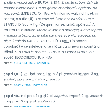
și cîte o vorbă dulce,
BUJOR, S. 104.
Și peste arbori răsfirați
Răsare blinda lună, Ce ne găsea îmbrățișați Șoptindu-ne-
mpreună.
EMINESCU, O. I 186. ♦ A informa vorbind încet, în
secret; a sufla (
8
).
Am voie să-i șoptesc lui Micu Bucur.
STANCU, D. 306. ♦
Fig.
(Despre frunze, iarbă, apă etc.) A
murmura, a susura.
Moldova șoptea aproape, lunca șoptea
împrejur și trunchiurile albe ale mestecenilor sclipeau ca
niște lumînări.
SADOVEANU, O. I 19. ♦
Refl.
(în poezia
populară) A se înțelege, a se sfătui cu cineva în șoaptă, a
tăinui.
S-au dus în ascuns... Și mi s-au vorbit Și mi s-au
șoptit.
TEODORESCU, P. p. 435.
sursa:
DLRLC 1955-1957
permalink
șoptí
(a ~)
vb.
,
ind.
prez.
1
sg.
și 3
pl.
șoptésc,
imperf.
3
sg.
șopteá;
conj.
prez.
3
să șopteáscă
sursa:
DOOM 2 2005
permalink
șoptí
vb., ind. prez. 1 sg. și 3 pl.
șoptésc,
imperf. 3 sg.
șopteá;
conj. prez. 3 sg. și pl.
șopteáscă
sursa:
Ortografic 2002
permalink