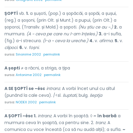
ȘOPTÍ
vb.
1.
a șușoti, (pop.) a șopăcăi, a șopăi, a șușui,
(reg.) a șoșoni, (prin Olt. și Munt.) a pupui, (prin Olt.) a
șoporoi, (Transilv. și Mold.) a șopoti.
(Nu știu ce au ~.)
2.
a
murmura.
(A ~ ceva pe care nu l-am înțeles.)
3.
a-i sufla,
(fig.) a-i strecura.
(I-a ~ ceva la ureche.)
4.
v.
afirma.
5.
v.
clipoci.
6.
v.
foșni.
sursa:
Sinonime 2002
permalink
A șopti
≠ a răcni, a striga, a țipa
sursa:
Antonime 2002
permalink
A SE ȘOPTÍ se ~ésc
intranz.
A vorbi încet unul cu altul
(punând la cale ceva). /<sl.
šuptati,
bulg.
šeptja
sursa:
NODEX 2002
permalink
A ȘOPTÍ ~ésc 1.
intranz.
A vorbi în șoaptă. ◊
~ în barbă
a
murmura ceva în șoaptă, ca pentru sine. 2.
tranz.
A
comunica cu voce înceată (ca să nu audă alții); a sufla.
~