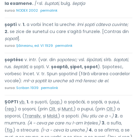
la examene.
/<sl.
šuptati,
bulg.
šeptja
sursa:
NODEX 2002
permalink
șoptì
v.
1.
a vorbi încet la ureche:
îmi șopti câteva cuvinte;
2.
se zice de sunetul cu care s’agită frunzele. [Contras din
șopotì
].
sursa:
Șăineanu, ed. VI 1929
permalink
șoptésc
v. intr. (var. din
șopotesc;
vsl.
šipŭtati,
sîrb.
šaptati,
rus.
šeptátĭ,
a șopti. V.
șoaptă, șipot, șopot
). Șopotesc,
vorbesc încet. V. tr. Spun șopotind (fără vibrarea coardelor
vocale):
mĭ-a șoptit la ureche să mă feresc de el.
sursa:
Scriban 1939
permalink
ȘOPT
I
vb.
1.
a șușoti, (
pop.
) a șopăcăi, a șopăi, a șușui,
(
reg.
) a șoșoni, (prin
Olt.
și
Munt.
) a pupui, (prin
Olt.
) a
șoporoi, (
Transilv.
și
Mold.
) a șopoti.
(Nu știu ce a ~.)
2.
a
murmura.
(A ~ ceva pe care nu l-am înțeles.)
3.
a sufla,
(
fig.
) a strecura.
(I-a ~ ceva la ureche.)
4.
a se afirma, a se