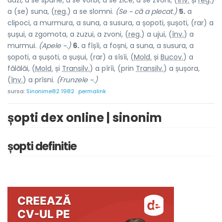
auzi, a se spune, a se vorbi, a se zice, a se zvoni, (
înv.
și
reg.
)
a (se) suna, (
reg.
) a se slomni.
(Se ~ că a plecat.)
5.
a
clipoci, a murmura, a suna, a susura, a șopoti, șușoti, (rar) a
șușui, a zgomota, a zuzui, a zvoni, (
reg.
) a ujui, (
înv.
) a
murmui.
(Apele ~.)
6.
a fîșîi, a foșni, a suna, a susura, a
șopoti, a șușoti, a șușui, (rar) a sîsîi, (
Mold.
și
Bucov.
) a
fălălăi, (
Mold.
și
Transilv.
) a pîrîi, (prin
Transilv.
) a șușora,
(
înv.
) a prîsni.
(Frunzele ~.)
sursa:
Sinonime82 1982
permalink
șopti dex online | sinonim
șopti definitie