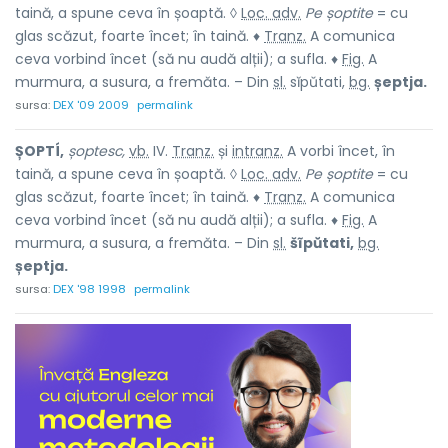
taină, a spune ceva în șoaptă. ◊
Loc. adv.
Pe șoptite
= cu
glas scăzut, foarte încet; în taină. ♦
Tranz.
A comunica
ceva vorbind încet (să nu audă alții); a sufla. ♦
Fig.
A
murmura, a susura, a fremăta. – Din
sl.
sĭpŭtati,
bg.
șeptja.
sursa:
DEX '09 2009
permalink
ȘOPTÍ,
șoptesc,
vb.
IV.
Tranz.
și
intranz.
A vorbi încet, în
taină, a spune ceva în șoaptă. ◊
Loc. adv.
Pe șoptite
= cu
glas scăzut, foarte încet; în taină. ♦
Tranz.
A comunica
ceva vorbind încet (să nu audă alții); a sufla. ♦
Fig.
A
murmura, a susura, a fremăta. – Din
sl.
šĩpŭtati,
bg.
șeptja.
sursa:
DEX '98 1998
permalink