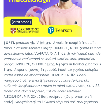
ȘOPTÍ,
șoptesc,
vb.
IV.
Intranz.
A vorbi în șoaptă, încet, în
taină.
Oamenii șopteau liniștiți.
DUMITRIU, N. 88.
Șoptesc încă
domnițele-n iatac.
VLAHUȚĂ, O. A. II 162.
Și mi-i ciudă cum de
vremea Să mai treacă se îndură Cînd eu stau șoptind cu
draga.
EMINESCU, O. I 106. ◊
Expr.
A șopti în barbă
v.
barbă.
♦
Tranz.
A spune (ceva) în șoaptă, încet.
Le șoptea ostașilor
vorbe aspre de îmbărbătare.
DUMITRIU, N. 112.
Tinerii
mergeau înainte și rar își șopteau cuvinte fericite, dar
sufletele lor își spuneau multe în taină.
SADOVEANU, O. IV 83.
Doina cînt, doina șoptesc, Tot cu doina viețuiesc.
ALECSANDRI, P. P. 224. ◊
Refl.
reciproc. (Cu pronumele în
dativ)
Gherghina ajuta lui Alexă să pună caii, mai șoptindu-