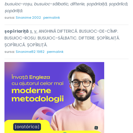
busuioc-roșu, busuioc-sălbatic, difterie, șopârlaiță, șopârlică,
șopârliță.
sursa:
Sinonime 2002
permalink
șopîrl
a
riță
s.
v.
ANGHINĂ DIFTERICĂ. BUSUIOC-DE-CÎMP.
BUSUIOC-ROSU. BUSUIOC-SĂLBATIC. DIFTERIE. ȘOPÎRLAIȚĂ.
ȘOPÎRLICĂ. ȘOPÎRLIȚĂ.
sursa:
Sinonime82 1982
permalink