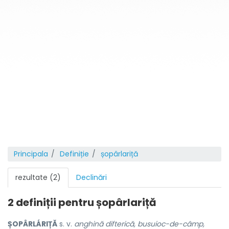
Principala
Definiție
șopârlariță
rezultate (2)
Declinări
2 definiții pentru
șopârlariță
ȘOPÂRLÁRIȚĂ
s. v.
anghină difterică, busuioc-de-câmp,