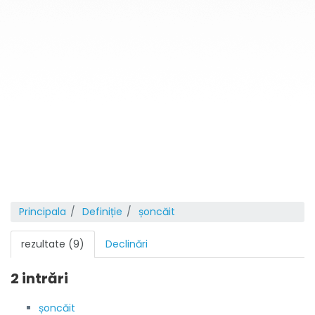
Principala
Definiție
șoncăit
rezultate (9)
Declinări
2 intrări
șoncăit