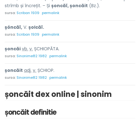
strîmb și încrețit. – Și
șoncăĭ, șoncăit
(Bz.).
sursa:
Scriban 1939
permalink
șóncăĭ,
V.
șolcăĭ.
sursa:
Scriban 1939
permalink
șoncă
i
vb.
v.
ȘCHIOPĂTA.
sursa:
Sinonime82 1982
permalink
șoncă
i
t
adj.
v.
ȘCHIOP.
sursa:
Sinonime82 1982
permalink
șoncăit dex online | sinonim
șoncăit definitie