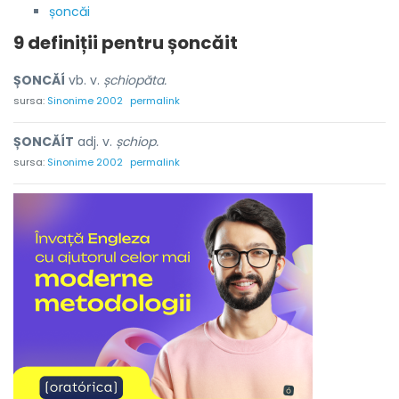
șoncăi
9 definiții pentru
șoncăit
ȘONCĂÍ
vb. v.
șchiopăta.
sursa:
Sinonime 2002
permalink
ȘONCĂÍT
adj. v.
șchiop.
sursa:
Sinonime 2002
permalink