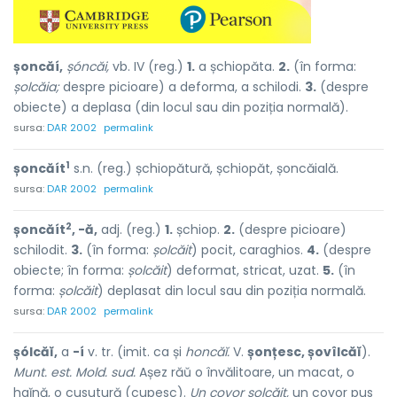
șoncăí,
șóncăi,
vb. IV (reg.)
1.
a șchiopăta.
2.
(în forma:
șolcăia;
despre picioare) a deforma, a schilodi.
3.
(despre
obiecte) a deplasa (din locul sau din poziția normală).
sursa:
DAR 2002
permalink
1
șoncăít
s.n. (reg.) șchiopătură, șchiopăt, șoncăială.
sursa:
DAR 2002
permalink
2
șoncăít
, -ă,
adj. (reg.)
1.
șchiop.
2.
(despre picioare)
schilodit.
3.
(în forma:
șolcăit
) pocit, caraghios.
4.
(despre
obiecte; în forma:
șolcăit
) deformat, stricat, uzat.
5.
(în
forma:
șolcăit
) deplasat din locul sau din poziția normală.
sursa:
DAR 2002
permalink
șólcăĭ,
a
-í
v. tr. (imit. ca și
honcăĭ.
V.
șonțesc, șovîlcăĭ
).
Munt. est. Mold. sud.
Așez răŭ o învălitoare, un macat, o
haĭnă, o cusutură (cupesc).
Un covor șolcăit,
un covor pus