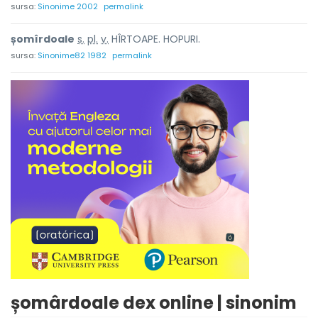
sursa:
Sinonime 2002
permalink
șomîrdo
a
le
s.
pl.
v.
HÎRTOAPE. HOPURI.
sursa:
Sinonime82 1982
permalink
șomârdoale dex online | sinonim