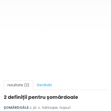
rezultate (2)
Declinări
2 definiții pentru
șomârdoale
ȘOMÂRDOÁLE
s. pl. v.
hârtoape, hopuri.