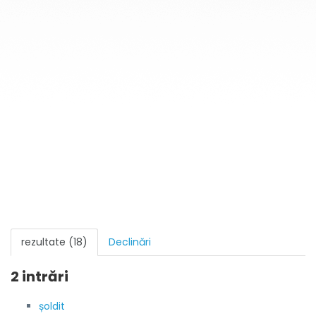
rezultate (18)
Declinări
2 intrări
șoldit