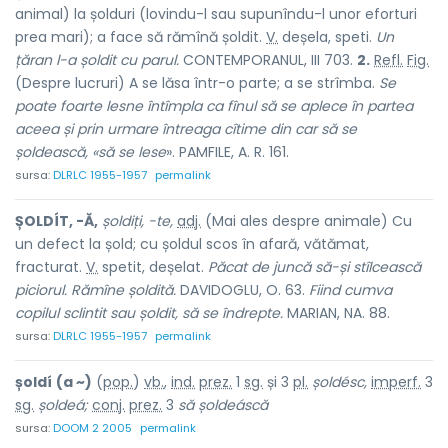
animal) la șolduri (lovindu-l sau supunîndu-l unor eforturi
prea mari); a face să rămînă șoldit.
V.
deșela,
speti.
Un
țăran l-a șoldit cu parul.
CONTEMPORANUL, III 703.
2.
Refl.
Fig.
(Despre lucruri) A se lăsa într-o parte; a se strîmba.
Se
poate foarte lesne întîmpla ca fînul să se aplece în partea
aceea și prin urmare întreaga cîtime din car să se
șoldească, «să se lese
». PAMFILE, A. R. 161.
sursa:
DLRLC 1955-1957
permalink
ȘOLDÍT, -Ă,
șoldiți, -te,
adj.
(Mai ales despre animale) Cu
un defect la șold; cu șoldul scos în afară, vătămat,
fracturat.
V.
spetit, deșelat.
Păcat de juncă să-și stîlcească
piciorul. Rămîne șoldită.
DAVIDOGLU, O. 63.
Fiind cumva
copilul sclintit sau șoldit, să se îndrepte.
MARIAN, NA. 88.
sursa:
DLRLC 1955-1957
permalink
șoldí
(a ~)
(
pop.
)
vb.
,
ind.
prez.
1
sg.
și 3
pl.
șoldésc,
imperf.
3
sg.
șoldeá;
conj.
prez.
3
să șoldeáscă
sursa:
DOOM 2 2005
permalink