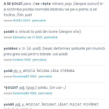
A SE ȘOLDÍ
pers. 3
se ~éște
intranz. pop. (despre lucruri)
A-
și schimba poziția normală lăsându-se pe o parte; a se
înclina. /Din
șold
sursa:
NODEX 2002
permalink
șoldit
a. stricat la șold din lovire (despre vite).
sursa:
Șăineanu, ed. VI 1929
permalink
șoldésc
v. tr. (d.
șold
). Deșel, deformez șoldurile pin muncă
prea grea saŭ pintr’o bătaĭe:
cal șoldit.
sursa:
Scriban 1939
permalink
șold
i
vb.
v.
APLECA. ÎNCLINA. LĂSA. STRÎMBA.
sursa:
Sinonime82 1982
permalink
*ȘOLD
I
T
adj.
(
pop.
) șold
i
u.
(Un cal ~.)
sursa:
Sinonime82 1982
permalink
șold
i
t
adj.
v.
APLECAT. ÎNCLINAT. LĂSAT. PLECAT. POVÎRNIT.