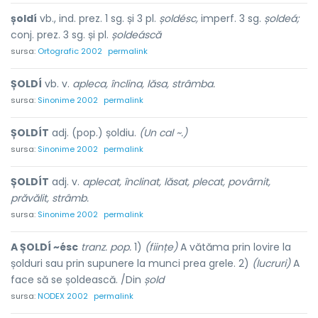
șoldí
vb., ind. prez. 1 sg. și 3 pl.
șoldésc,
imperf. 3 sg.
șoldeá;
conj. prez. 3 sg. și pl.
șoldeáscă
sursa:
Ortografic 2002
permalink
ȘOLDÍ
vb. v.
apleca, înclina, lăsa, strâmba.
sursa:
Sinonime 2002
permalink
ȘOLDÍT
adj. (pop.) șoldiu.
(Un cal ~.)
sursa:
Sinonime 2002
permalink
ȘOLDÍT
adj. v.
aplecat, înclinat, lăsat, plecat, povârnit,
prăvălit, strâmb.
sursa:
Sinonime 2002
permalink
A ȘOLDÍ ~ésc
tranz. pop.
1)
(ființe)
A vătăma prin lovire la
șolduri sau prin supunere la munci prea grele. 2)
(lucruri)
A
face să se șoldească. /Din
șold
sursa:
NODEX 2002
permalink