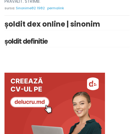
PRĂVĂLIT. STRÎMB.
sursa:
Sinonime82 1982
permalink
șoldit dex online | sinonim
șoldit definitie