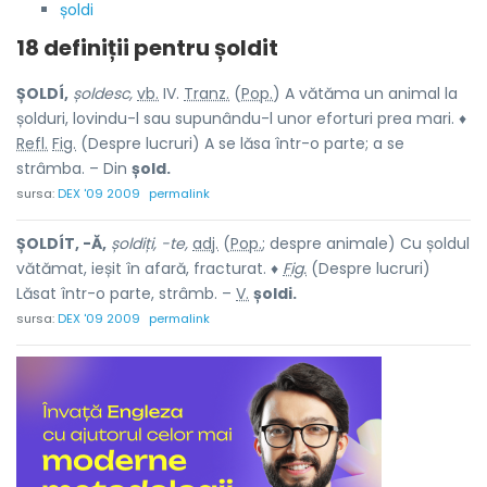
șoldi
18 definiții pentru
șoldit
ȘOLDÍ,
șoldesc,
vb.
IV.
Tranz.
(
Pop.
) A vătăma un animal la
șolduri, lovindu-l sau supunându-l unor eforturi prea mari. ♦
Refl.
Fig.
(Despre lucruri) A se lăsa într-o parte; a se
strâmba. – Din
șold.
sursa:
DEX '09 2009
permalink
ȘOLDÍT, -Ă,
șoldiți, -te,
adj.
(
Pop.
; despre animale) Cu șoldul
vătămat, ieșit în afară, fracturat. ♦
Fig.
(Despre lucruri)
Lăsat într-o parte, strâmb. –
V.
șoldi.
sursa:
DEX '09 2009
permalink