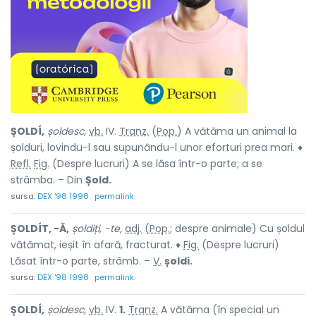
ȘOLDÍ,
șoldesc,
vb.
IV.
Tranz.
(
Pop.
) A vătăma un animal la
șolduri, lovindu-l sau supunându-l unor eforturi prea mari. ♦
Refl.
Fig.
(Despre lucruri) A se lăsa într-o parte; a se
strâmba. – Din
Șold.
sursa:
DEX '98 1998
permalink
ȘOLDÍT, -Ă,
șoldiți, -te,
adj.
(
Pop.
; despre animale) Cu șoldul
vătămat, ieșit în afară, fracturat. ♦
Fig.
(Despre lucruri)
Lăsat într-o parte, strâmb. –
V.
șoldi.
sursa:
DEX '98 1998
permalink
ȘOLDÍ,
șoldesc,
vb.
IV.
1.
Tranz.
A vătăma (în special un