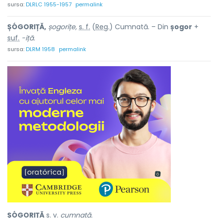
sursa:
DLRLC 1955-1957
permalink
ȘÓGORIȚĂ,
șogorițe,
s. f.
(
Reg.
) Cumnată. – Din
șogor
+
suf.
-iță.
sursa:
DLRM 1958
permalink
ȘÓGORIȚĂ
s. v.
cumnată.