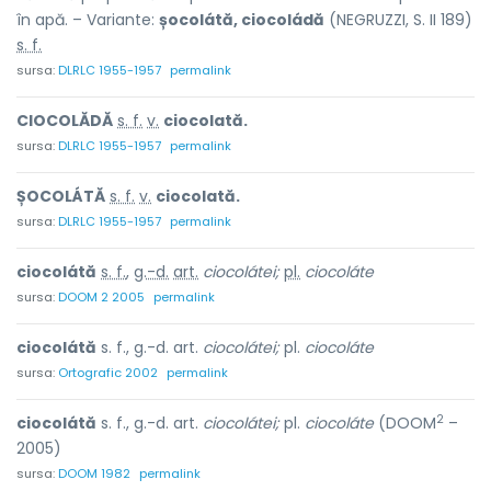
în apă. – Variante:
șocolátă, ciocoládă
(NEGRUZZI, S. II 189)
s. f.
sursa:
DLRLC 1955-1957
permalink
CIOCOLĂDĂ
s. f.
v.
ciocolată.
sursa:
DLRLC 1955-1957
permalink
ȘOCOLÁTĂ
s. f.
v.
ciocolată.
sursa:
DLRLC 1955-1957
permalink
ciocolátă
s. f.
,
g.-d.
art.
ciocolátei;
pl.
ciocoláte
sursa:
DOOM 2 2005
permalink
ciocolátă
s. f., g.-d. art.
ciocolátei;
pl.
ciocoláte
sursa:
Ortografic 2002
permalink
2
ciocolátă
s. f., g.-d. art.
ciocolátei;
pl.
ciocoláte
(DOOM
–
2005)
sursa:
DOOM 1982
permalink