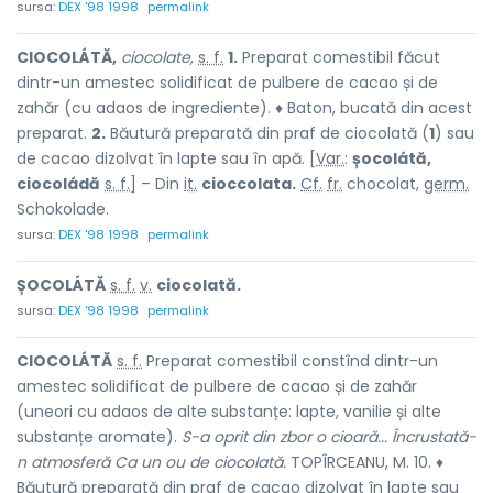
sursa:
DEX '98 1998
permalink
CIOCOLÁTĂ,
ciocolate,
s. f.
1.
Preparat comestibil făcut
dintr-un amestec solidificat de pulbere de cacao și de
zahăr (cu adaos de ingrediente). ♦ Baton, bucată din acest
preparat.
2.
Băutură preparată din praf de ciocolată (
1
) sau
de cacao dizolvat în lapte sau în apă. [
Var.
:
șocolátă,
ciocoládă
s. f.
] – Din
it.
cioccolata.
Cf.
fr.
chocolat,
germ.
Schokolade.
sursa:
DEX '98 1998
permalink
ȘOCOLÁTĂ
s. f.
v.
ciocolată.
sursa:
DEX '98 1998
permalink
CIOCOLÁTĂ
s. f.
Preparat comestibil constînd dintr-un
amestec solidificat de pulbere de cacao și de zahăr
(uneori cu adaos de alte substanțe: lapte, vanilie și alte
substanțe aromate).
S-a oprit din zbor o cioară... Încrustată-
n atmosferă Ca un ou de ciocolată.
TOPÎRCEANU, M. 10. ♦
Băutură preparată din praf de cacao dizolvat în lapte sau