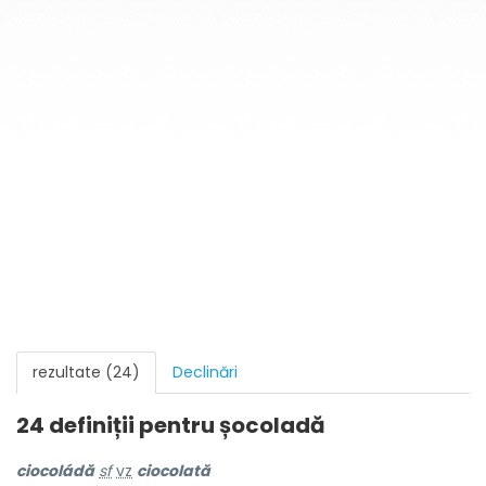
rezultate (24)
Declinări
24 definiții pentru
șocoladă
ciocoládă
sf
vz
ciocolată