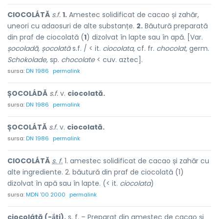
CIOCOLÁTĂ
s.f.
1.
Amestec solidificat de cacao și zahăr,
uneori cu adaosuri de alte substanțe.
2.
Băutură preparată
din praf de ciocolată (
1
) dizolvat în lapte sau în apă. [Var.
șocoladă, șocolată
s.f. / < it.
ciocolata,
cf. fr.
chocolat,
germ.
Schokolade,
sp.
chocolate
< cuv. aztec].
sursa:
DN 1986
permalink
ȘOCOLÁDĂ
s.f.
v.
ciocolată.
sursa:
DN 1986
permalink
ȘOCOLÁTĂ
s.f.
v.
ciocolată.
sursa:
DN 1986
permalink
CIOCOLÁTĂ
s. f.
1. amestec solidificat de cacao și zahăr cu
alte ingrediente. 2. băutură din praf de ciocolată (1)
dizolvat în apă sau în lapte. (< it.
ciocolata
)
sursa:
MDN '00 2000
permalink
ciocolátă (-ắți),
s. f.
– Preparat din amestec de cacao și