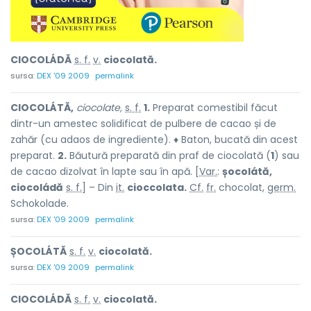
CIOCOLÁDĂ
s. f.
v.
ciocolată.
sursa:
DEX '09 2009
permalink
CIOCOLÁTĂ,
ciocolate,
s. f.
1.
Preparat comestibil făcut
dintr-un amestec solidificat de pulbere de cacao și de
zahăr (cu adaos de ingrediente). ♦ Baton, bucată din acest
preparat.
2.
Băutură preparată din praf de ciocolată (
1
) sau
de cacao dizolvat în lapte sau în apă. [
Var.
:
șocolátă,
ciocoládă
s. f.
] – Din
it.
cioccolata.
Cf.
fr.
chocolat,
germ.
Schokolade.
sursa:
DEX '09 2009
permalink
ȘOCOLÁTĂ
s. f.
v.
ciocolată.
sursa:
DEX '09 2009
permalink
CIOCOLÁDĂ
s. f.
v.
ciocolată.