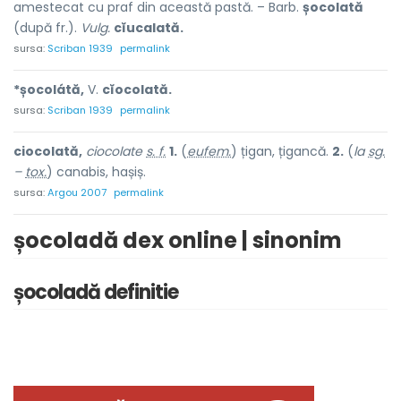
amestecat cu praf din această pastă. – Barb.
șocolată
(după fr.).
Vulg.
cĭucalată.
sursa:
Scriban 1939
permalink
*șocolátă,
V.
cĭocolată.
sursa:
Scriban 1939
permalink
ciocolată,
ciocolate
s. f.
1.
(
eufem.
) țigan, țigancă.
2.
(
la
sg.
–
tox.
) canabis, hașiș.
sursa:
Argou 2007
permalink
șocoladă dex online | sinonim
șocoladă definitie