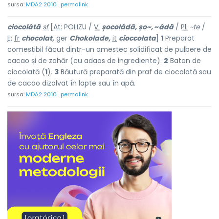
sursa:
MDA2 2010
permalink
ciocolátă
sf
[
At:
POLIZU /
V:
șocoládă, șo~,
~
ádă
/
Pl:
~te
/
E:
fr
chocolat,
ger
Chokolade,
it
cioccolata
]
1
Preparat
comestibil făcut dintr-un amestec solidificat de pulbere de
cacao și de zahăr (cu adaos de ingrediente).
2
Baton de
ciocolată (
1
).
3
Băutură preparată din praf de ciocolată sau
de cacao dizolvat în lapte sau în apă.
sursa:
MDA2 2010
permalink