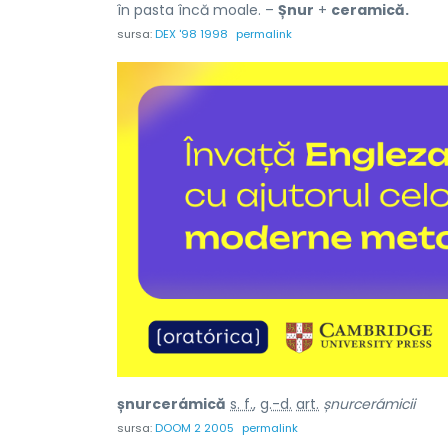
în pasta încă moale. –
Șnur
+
ceramică.
sursa:
DEX '98 1998
permalink
șnurcerámică
s. f.
,
g.-d.
art.
șnurcerámicii
sursa:
DOOM 2 2005
permalink