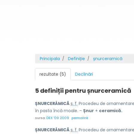
Principala
Definiție
șnurceramică
rezultate (5)
Declinări
5 definiții pentru
șnurceramică
ȘNURCERÁMICĂ
s. f.
Procedeu de ornamentare a 
în pasta încă moale. –
Șnur
+
ceramică.
sursa:
DEX '09 2009
permalink
ȘNURCERÁMICĂ
s. f.
Procedeu de ornamentare a 