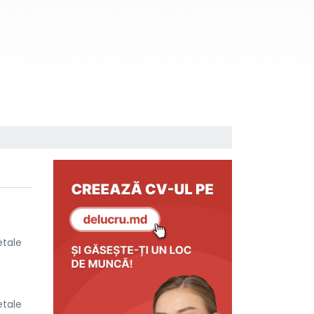
etale
etale