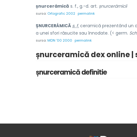
șnurcerámică
s. f., g.-d. art.
șnurcerámicii
sursa:
Ortografic 2002
permalink
ȘNURCERÁMICĂ
s. f.
ceramică prezentând un de
a unei sfori răsucite sau înnodate. (< germ.
Sch
sursa:
MDN '00 2000
permalink
șnurceramică dex online |
șnurceramică definitie