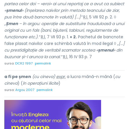
partea celor doi – «eroi» ai unui reportaj ce a avut ca subiect
«
șmenul
» (înșelarea naivilor prin metoda teancului de ziar,
pus între două bancnote în valută) [...]”
R.l.
5 VIII 92 p. 2. ◊
„
Șmen
– în argou: operație de substituire frauduloasă a unui
original cu un fals (bani, bijuterii, tablouri, regulamente de
funcționare etc.).”
R.l.
7 VII 93 p. 1. ♦
2.
Pachetul de bancnote
false plasat naivilor care schimbă valută în mod ilegal ◊
„[...]
cu prestidigitație de veritabil scamator scotea «
șmenul
» din
buzunar și-l arunca la canal.”
R.l.
16 IV 93 p. 7
sursa:
DCR2 1997
permalink
a fi pe șmen
(cu cineva)
expr.
a lucra mână-n mână (
cu
cineva
) (
în operațiuni ilicite
)
sursa:
Argou 2007
permalink