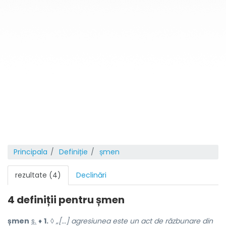
Principala
Definiție
șmen
rezultate (4)
Declinări
4 definiții pentru
șmen
șmen
s.
♦
1.
◊
„[...] agresiunea este un act de răzbunare din