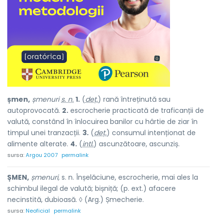
șmen,
șmenuri
s. n.
1.
(
deț.
) rană întreținută sau
autoprovocată.
2.
escrocherie practicată de traficanții de
valută, constând în înlocuirea banilor cu hârtie de ziar în
timpul unei tranzacții.
3.
(
deț.
) consumul intenționat de
alimente alterate.
4.
(
intl.
) ascunzătoare, ascunziș.
sursa:
Argou 2007
permalink
ȘMEN,
șmenuri,
s. n. Înșelăciune, escrocherie, mai ales la
schimbul ilegal de valută; bișniță; (p. ext.) afacere
necinstită, dubioasă. ◊ (Arg.) Șmecherie.
sursa:
Neoficial
permalink