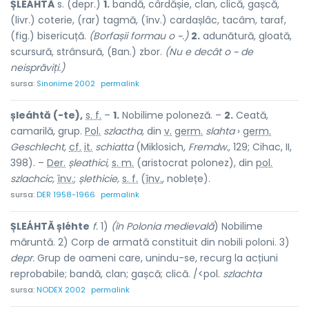
ȘLEÁHTĂ
s. (depr.)
1.
bandă, cârdășie, clan, clică, gașcă,
(livr.) coterie, (rar) tagmă, (înv.) cardașlâc, tacâm, taraf,
(fig.) bisericuță.
(Borfașii formau o ~.)
2.
adunătură, gloată,
scursură, strânsură, (Ban.) zbor.
(Nu e decât o ~ de
neisprăviți.)
sursa:
Sinonime 2002
permalink
șleáhtă (-te),
s. f.
–
1.
Nobilime poloneză. –
2.
Ceată,
camarilă, grup.
Pol.
szlactha,
din
v.
germ.
slahta
›
germ.
Geschlecht,
cf.
it.
schiatta
(Miklosich,
Fremdw.,
129; Cihac, II,
398). –
Der.
șleathici,
s. m.
(aristocrat polonez), din
pol.
szlachcic,
înv.
;
șlethicie,
s. f.
(
înv.
, noblețe).
sursa:
DER 1958-1966
permalink
ȘLEÁHTĂ șléhte
f.
1)
(în Polonia medievală
) Nobilime
măruntă. 2) Corp de armată constituit din nobili poloni. 3)
depr.
Grup de oameni care, unindu-se, recurg la acțiuni
reprobabile; bandă, clan; gașcă; clică. /<pol.
szlachta
sursa:
NODEX 2002
permalink