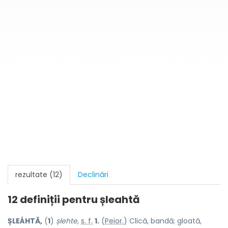
rezultate (12)
Declinări
12 definiții pentru
șleahtă
ȘLEÁHTĂ,
(
1
)
șlehte,
s. f.
1.
(
Peior.
) Clică, bandă; gloată,