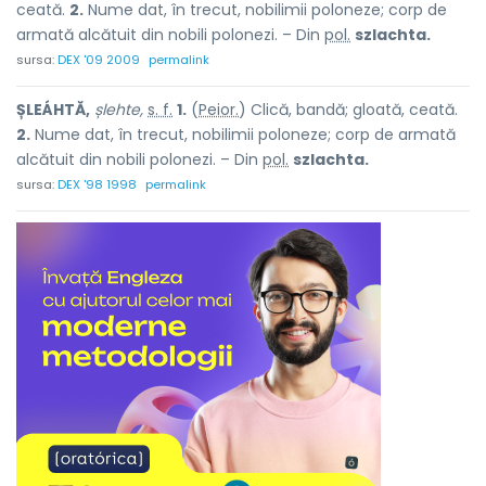
ceată.
2.
Nume dat, în trecut, nobilimii poloneze; corp de
armată alcătuit din nobili polonezi. – Din
pol.
szlachta.
sursa:
DEX '09 2009
permalink
ȘLEÁHTĂ,
șlehte,
s. f.
1.
(
Peior.
) Clică, bandă; gloată, ceată.
2.
Nume dat, în trecut, nobilimii poloneze; corp de armată
alcătuit din nobili polonezi. – Din
pol.
szlachta.
sursa:
DEX '98 1998
permalink