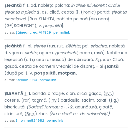
șleahtă
f.
1.
od. nobleța polonă:
în zilele lui Albreht Craiul
șleahta a pierit;
2.
azi, clică, ceată;
3.
(ironic) partid:
șleahta
ciocoiască.
[Rus. ȘLIAHTA, nobleța polonă (din nemț.
(GE)SCHLECHT); v.
pospolită
].
sursa:
Șăineanu, ed. VI 1929
permalink
șleáhtă
f., pl.
șlehte
(rus. rut.
slĕáhta,
pol.
szlachta,
nobleță,
d. vgerm.
slahta,
ngerm.
geschlecht,
neam, rasă). Nobilimea
leșească (orĭ și cea rusească) de odinioară.
Fig. Iron.
Clică,
gașcă, ceată de oamenĭ vrednicĭ de dispreț. – Și
șlahtă
(după pol.). V.
pospolită, moțpan.
sursa:
Scriban 1939
permalink
ȘLE
A
HTĂ
s.
1.
bandă, cîrdășie, clan, clică, gașcă, (
livr.
)
coter
i
e, (rar) t
a
gmă, (
înv.
) cardașl
î
c, tac
î
m, tar
a
f, (
fig.
)
biseric
u
ță.
(Borfașii formau o ~.)
2.
adunătură, gloată,
strînsură, (
Ban.
) zbor.
(Nu e decît o ~ de neisprăviți.)
sursa:
Sinonime82 1982
permalink