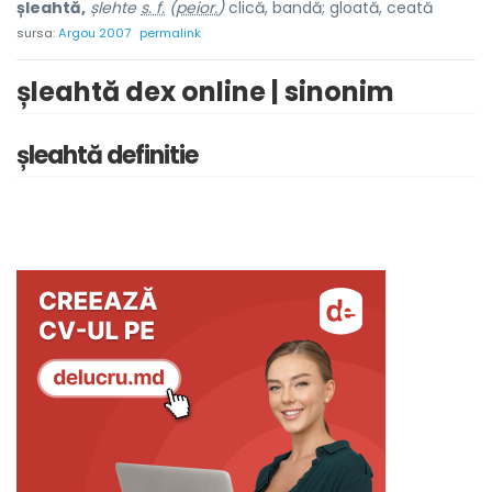
șleahtă,
șlehte
s. f.
(
peior.
)
clică, bandă; gloată, ceată
sursa:
Argou 2007
permalink
șleahtă dex online | sinonim
șleahtă definitie