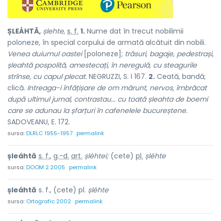
ȘLEÁHTĂ,
șlehte,
s. f.
1.
Nume dat în trecut nobilimii
poloneze, în special corpului de armată alcătuit din nobili.
Venea duiumul oastei
[poloneze];
trăsuri, bagaje, pedestrași,
șleahtă pospolită, amestecați, în neregulă, cu steagurile
strînse, cu capul plecat.
NEGRUZZI, S. I 167.
2.
Ceată, bandă;
clică.
Intreaga-i înfățișare de om mărunt, nervos, îmbrăcat
după ultimul jurnal, contrastau...
cu toată șleahta de boemi
care se adunau la șfarțuri în cafenelele bucureștene.
SADOVEANU, E. 172.
sursa:
DLRLC 1955-1957
permalink
șleáhtă
s. f.
,
g.-d.
art.
șléhtei;
(cete)
pl.
șléhte
sursa:
DOOM 2 2005
permalink
șleáhtă
s. f., (cete) pl.
șléhte
sursa:
Ortografic 2002
permalink