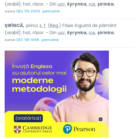
(arabil); hat, răzor. – Din
ucr.
šyrynka,
rus.
șirinka.
sursa:
DEX '09 2009
permalink
ȘIRÍNCĂ,
șirinci,
s. f.
(
Reg.
) Fâșie îngustă de pământ
(arabil); hat, răzor. – Din
ucr.
šyrynka,
rus.
șirinka.
sursa:
DEX '98 1998
permalink