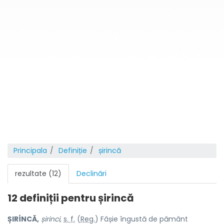
Principala
Definiție
șirincă
rezultate (12)
Declinări
12 definiții pentru
șirincă
ȘIRÍNCĂ,
șirinci,
s. f.
(
Reg.
) Fâșie îngustă de pământ