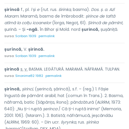
șiríncă
f., pl.
ĭ
și
e
(rut. rus.
širinka,
basma).
Dos. ș. a. Azĭ
Maram.
Maramă, basma de îmbrobodit:
șirince de taftă
atîrnă la colțu icoanelor
(Ĭorga, Negoț, 61).
Șirincă de pămînt,
șurină. – Și
-ngă.
În Bihor și Mold. nord
șurincă,
șușăniță.
sursa:
Scriban 1939
permalink
șuríncă,
V.
șirincă.
sursa:
Scriban 1939
permalink
șir
i
ncă
s.
v.
BASMA. LEGĂTURĂ. MARAMĂ. NĂFRAMĂ. TULPAN.
sursa:
Sinonime82 1982
permalink
șiríncă,
șirinci,
(șerincă, șârincă), s.f. – (reg.) 1. Fâșie
îngustă de pământ arabil; hat (comun în Trans.). 2. Basma,
năframă, batic (Săpânța, Rona); pândzătură (ALRRM, 1973:
640): „Nu ți-i ruptă
șerinca
/ Că ți-i ruptă inima” (Memoria,
2001: 106). (Maram.). 3. Batistă; năfrămucă, jeșcăndău
(ALRRM, 1969: 60). – Din ucr.
šyrynka,
rus.
șirinka
„basma”(Scriban, DEX, MDA).