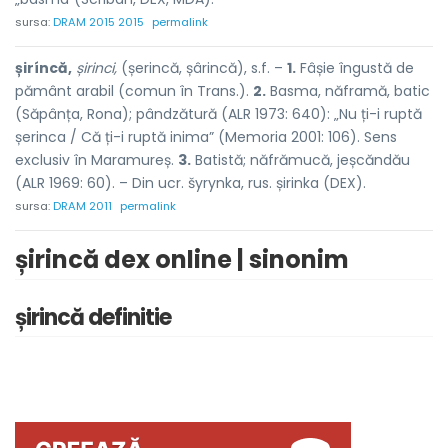
sursa:
DRAM 2015 2015
permalink
șiríncă,
șirinci,
(șerincă, șârincă), s.f. –
1.
Fâșie îngustă de
pământ arabil (comun în Trans.).
2.
Basma, năframă, batic
(Săpânța, Rona); pândzătură (ALR 1973: 640): „Nu ți-i ruptă
șerinca / Că ți-i ruptă inima” (Memoria 2001: 106). Sens
exclusiv în Maramureș.
3.
Batistă; năfrămucă, jeșcăndău
(ALR 1969: 60). – Din ucr. šyrynka, rus. șirinka (DEX).
sursa:
DRAM 2011
permalink
șirincă dex online | sinonim
șirincă definitie