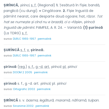
ȘIRÍNCĂ,
șirinci,
s. f.
(Regional)
1.
Țesătură în fîșie; bandă,
panglică (cu dungi). ♦ Cingătoare.
2.
Fîșie îngustă de
pămînt nearat, care desparte două ogoare; hat, răzor.
Tot
hat se numește și cînd nu e brazdă, ci o
«fâșie
»,
șirincă
îngustă de pămînt.
PAMFILE, A. R. 24. – Variantă:
(1) șuríncă
(La TDRG)
s. f.
sursa:
DLRLC 1955-1957
permalink
ȘURÍNCĂ
s. f.
v.
șirincă.
sursa:
DLRLC 1955-1957
permalink
șiríncă
(
reg.
)
s. f.
,
g.-d.
art.
șiríncii;
pl.
șirínci
sursa:
DOOM 2 2005
permalink
șiríncă
s. f., g.-d. art.
șiríncii;
pl.
șirínci
sursa:
Ortografic 2002
permalink
ȘIRÍNCĂ
s. v.
basma, legătură, maramă, năframă, tulpan.
sursa:
Sinonime 2002
permalink