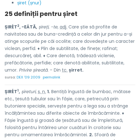
șiret (șnur)
25 definiții pentru
șiret
2
ȘIRÉT
, -EÁTĂ,
șireți, -te,
adj.
Care știe să profite de
naivitatea sau de buna-credință a celor din jur pentru a-și
atinge scopurile pe căi ocolite; care dovedește un caracter
viclean, perfid. ♦ Plin de subtilitate, de finețe; rafinat;
descurcăreț, abil. ♦ Care denotă, trădează viclenie,
prefăcătorie, perfidie; care denotă abilitate, subtilitate,
umor.
Privire șireată.
– Din
tc.
șirret.
sursa:
DEX '09 2009
permalink
1
ȘIRÉT
,
șireturi,
s. n.
1.
Bentiță îngustă de bumbac, mătase
etc., țesută tubular sau în fâșie, care, petrecută prin
butoniere speciale, servește pentru a lega sau a strânge
încălțămintea sau diferite obiecte de îmbrăcăminte. ♦
Fâșie îngustă și groasă de țesătură sau de împletitură,
folosită pentru întărirea unor cusături în croitorie sau
pentru ornamentarea îmbrăcămintei.
2.
Sfoară de