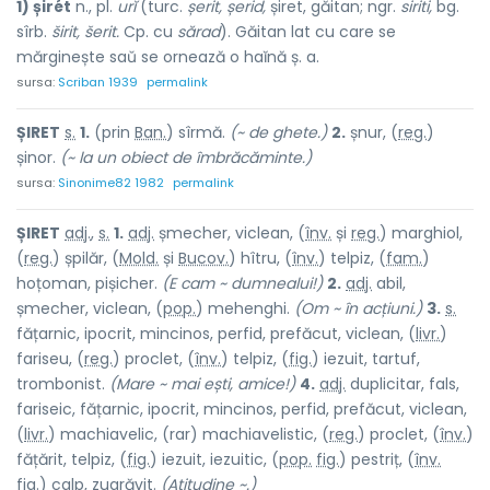
1) șirét
n., pl.
urĭ
(turc.
șerit, șerid,
șiret, găitan; ngr.
siriti,
bg.
sîrb.
širit, šerit.
Cp. cu
sărad
). Găitan lat cu care se
mărginește saŭ se ornează o haĭnă ș. a.
sursa:
Scriban 1939
permalink
ȘIR
E
T
s.
1.
(prin
Ban.
) s
î
rmă.
(~ de ghete.)
2.
șnur, (
reg.
)
șin
o
r.
(~ la un obiect de îmbrăcăminte.)
sursa:
Sinonime82 1982
permalink
ȘIR
E
T
adj.
,
s.
1.
adj.
șmecher, viclean, (
înv.
și
reg.
) marghi
o
l,
(
reg.
) șp
i
lăr, (
Mold.
și
Bucov.
) h
î
tru, (
înv.
) telp
i
z, (
fam.
)
hoțom
a
n, pișich
e
r.
(E cam ~ dumnealui!)
2.
adj.
abil,
șmecher, viclean, (
pop.
) meh
e
nghi.
(Om ~ în acțiuni.)
3.
s.
fățarnic, ipocrit, mincinos, perfid, prefăcut, viclean, (
livr.
)
faris
e
u, (
reg.
) procl
e
t, (
înv.
) telp
i
z, (
fig.
) iezu
i
t, tart
u
f,
trombon
i
st.
(Mare ~ mai ești, amice!)
4.
adj.
duplicitar, fals,
fariseic, fățarnic, ipocrit, mincinos, perfid, prefăcut, viclean,
(
livr.
) machiav
e
lic, (rar) machiavel
i
stic, (
reg.
) procl
e
t, (
înv.
)
fățăr
i
t, telp
i
z, (
fig.
) iezu
i
t, iezu
i
tic, (
pop.
fig.
) pestr
i
ț, (
înv.
fig.
) calp, zugrăv
i
t.
(Atitudine ~.)