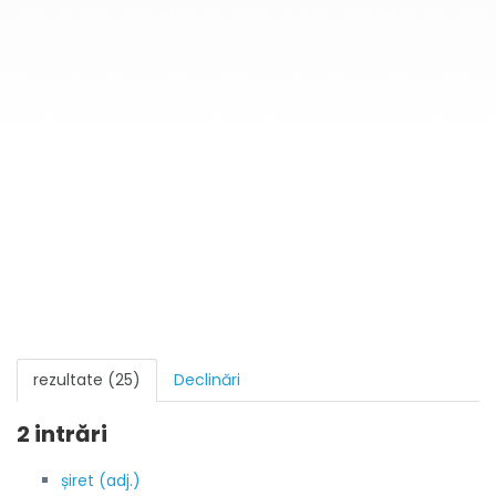
rezultate (25)
Declinări
2 intrări
șiret (adj.)