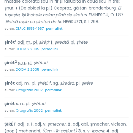
mătase colorată sau în fir și răsucită în două sau în trei;
șnur. ♦ (De obicei la
pl.
) Ceapraz, găitan, brandenburg.
El
tușește, își încheie haina plină de șireturi.
EMINESCU, O. I 87.
Jiletcă roșie cu șireturi de fir.
NEGRUZZI, S. I 298.
sursa:
DLRLC 1955-1957
permalink
1
șirét
adj.
m.
,
pl.
șiréți;
f.
șireátă,
pl.
șiréte
sursa:
DOOM 2 2005
permalink
2
șirét
s. n.
,
pl.
șiréturi
sursa:
DOOM 2 2005
permalink
șirét
adj. m., pl.
șiréți;
f. sg.
șireátă,
pl.
șiréte
sursa:
Ortografic 2002
permalink
șirét
s. n., pl.
șiréturi
sursa:
Ortografic 2002
permalink
ȘIRÉT
adj., s.
1.
adj. v.
șmecher.
2.
adj. abil, șmecher, viclean,
(pop.) mehenghi.
(Om ~ în acțiuni.)
3.
s. v.
ipocrit.
4.
adj.