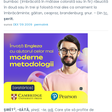
bumbac (îmbrăcată în mătase colorată sau în fir) răsucită
în două sau în trei și folosită mai ales ca ornament la
îmbrăcăminte; găitan, ceapraz, brandenburg; șnur. – Din
tc.
șerit.
sursa:
DEX '09 2009
permalink
2
ȘIRÉT
, -EÁTĂ,
șireți, -te,
adj.
Care știe să profite de