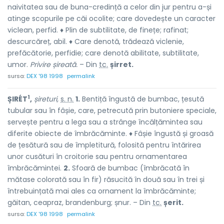
naivitatea sau de buna-credință a celor din jur pentru a-și
atinge scopurile pe căi ocolite; care dovedește un caracter
viclean, perfid. ♦ Plin de subtilitate, de finețe; rafinat;
descurcăreț, abil. ♦ Care denotă, trădează viclenie,
prefăcătorie, perfidie; care denotă abilitate, subtilitate,
umor.
Privire șireată.
– Din
tc.
șirret.
sursa:
DEX '98 1998
permalink
1
ȘIRÉT
,
șireturi,
s. n.
1.
Bentiță îngustă de bumbac, țesută
tubular sau în fâșie, care, petrecută prin butoniere speciale,
servește pentru a lega sau a strânge încălțămintea sau
diferite obiecte de îmbrăcăminte. ♦ Fâșie îngustă și groasă
de țesătură sau de împletitură, folosită pentru întărirea
unor cusături în croitorie sau pentru ornamentarea
îmbrăcămintei.
2.
Sfoară de bumbac (îmbrăcată în
mătase colorată sau în fir) răsucită în două sau în trei și
întrebuințată mai ales ca ornament la îmbrăcăminte;
găitan, ceapraz, brandenburg; șnur. – Din
tc.
șerit.
sursa:
DEX '98 1998
permalink