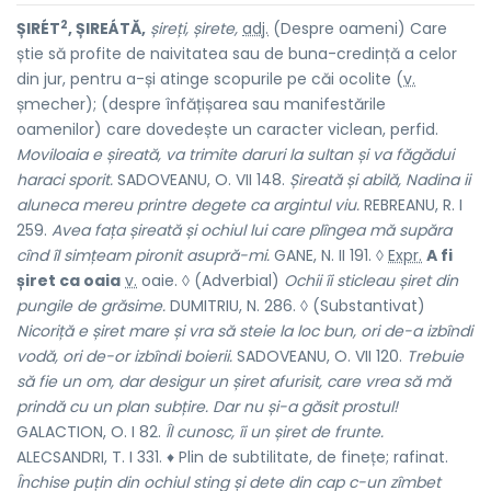
2
ȘIRÉT
, ȘIREÁTĂ,
șireți, șirete,
adj.
(Despre oameni) Care
știe să profite de naivitatea sau de buna-credință a celor
din jur, pentru a-și atinge scopurile pe căi ocolite (
v.
șmecher
); (despre înfățișarea sau manifestările
oamenilor) care dovedește un caracter viclean, perfid.
Moviloaia e șireată, va trimite daruri la sultan și va făgădui
haraci sporit.
SADOVEANU, O. VII 148.
Șireată și abilă, Nadina ii
aluneca mereu printre degete ca argintul viu.
REBREANU, R. I
259.
Avea fața șireată și ochiul lui care plîngea mă supăra
cînd îl simțeam pironit asupră-mi.
GANE, N. II 191. ◊
Expr.
A fi
șiret ca oaia
v.
oaie
. ◊ (Adverbial)
Ochii îi sticleau șiret din
pungile de grăsime.
DUMITRIU, N. 286. ◊ (Substantivat)
Nicoriță e șiret mare și vra să steie la loc bun, ori de-a izbîndi
vodă, ori de-or izbîndi boierii.
SADOVEANU, O. VII 120.
Trebuie
să fie un om, dar desigur un șiret afurisit, care vrea să mă
prindă cu un plan subțire. Dar nu și-a găsit prostul!
GALACTION, O. I 82.
Îl cunosc, îi un șiret de frunte.
ALECSANDRI, T. I 331. ♦ Plin de subtilitate, de finețe; rafinat.
Închise puțin din ochiul sting și dete din cap c-un zîmbet