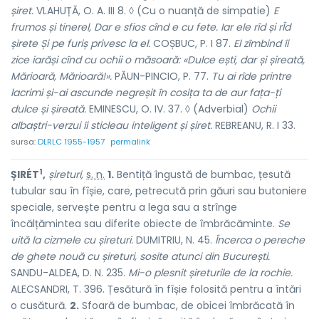
șiret.
VLAHUȚĂ, O. A. III 8. ◊ (Cu o nuanță de simpatie)
E
frumos și tinerel, Dar e sfios cînd e cu fete. Iar ele rîd și rÎd
șirete Și pe furiș privesc la el.
COȘBUC, P. I 87.
El zîmbind îi
zice iarăși cînd cu ochii o măsoară: «Dulce ești, dar și șireată,
Mărioară, Mărioară!».
PĂUN-PINCIO, P. 77.
Tu ai rîde printre
lacrimi și-ai ascunde negreșit în cosița ta de aur fața-ți
dulce și șireată.
EMINESCU, O. IV. 37. ◊ (Adverbial)
Ochii
albaștri-verzui îi sticleau inteligent și șiret.
REBREANU, R. I 33.
sursa:
DLRLC 1955-1957
permalink
1
ȘIRÉT
,
șireturi,
s. n.
1.
Bentiță îngustă de bumbac, țesută
tubular sau în fîșie, care, petrecută prin găuri sau butoniere
speciale, servește pentru a lega sau a strînge
încălțămintea sau diferite obiecte de îmbrăcăminte.
Se
uită la cizmele cu șireturi.
DUMITRIU, N. 45.
Încerca o pereche
de ghete nouă cu șireturi, sosite atunci din București.
SANDU-ALDEA, D. N. 235.
Mi-o plesnit șireturile de la rochie.
ALECSANDRI, T. 396. Țesătură în fîșie folosită pentru a întări
o cusătură.
2.
Sfoară de bumbac, de obicei îmbrăcată în