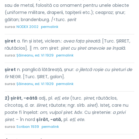
sau de metal, folosită ca ornament pentru unele obiecte
(uniforme militare, draperii, tapițerii etc.); ceapraz; șnur;
găitan; brandenburg. /<turc.
șerit
sursa:
NODEX 2002
permalink
șiret
a. fin și isteț, viclean.:
avea fața șireată.
[Turc. ȘIRRET,
răutăcios]. ║ m. om șiret:
șiret cu șiret anevoie se înșală.
sursa:
Șăineanu, ed. VI 1929
permalink
șiret
n. panglică lătăreață, șnur:
o jiletcă roșie cu șireturi de
fir
NEGR. [Turc. ȘIRET, galon].
sursa:
Șăineanu, ed. VI 1929
permalink
2) șirét, -eátă
adj., pl.
ețĭ, ete
(turc.
șirret,
răutăcĭos,
cîrcotaș, d. ar.
širret,
răutate; ngr. sîrb.
siret
). Isteț, care nu
poate fi înșelat:
om, vulpoĭ șiret.
Adv. Cu șiretenie:
a privi
șiret.
– În nord
șîrăt, -ată,
pl.
ețĭ, ete.
sursa:
Scriban 1939
permalink