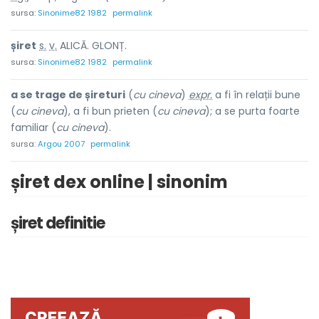
sursa:
Sinonime82 1982
permalink
șir
e
t
s.
v.
ALICĂ. GLONȚ.
sursa:
Sinonime82 1982
permalink
a se trage de șireturi
(
cu cineva
)
expr.
a fi în relații bune
(
cu cineva
), a fi bun prieten (
cu cineva
); a se purta foarte
familiar (
cu cineva
).
sursa:
Argou 2007
permalink
șiret dex online | sinonim
șiret definitie