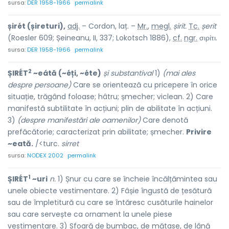
sursa:
DER 1958-1966
permalink
șirét (șireturi),
adj.
– Cordon, laț. –
Mr.
,
megl.
șirit.
Tc.
șerit
(Roesler 609; Șeineanu, II, 337; Lokotsch 1886),
cf.
ngr.
σιρίτι.
sursa:
DER 1958-1966
permalink
2
ȘIRÉT
~eátă (~éți, ~éte)
și substantival
1)
(mai ales
despre persoane)
Care se orientează cu pricepere în orice
situație, trăgând foloase; hâtru; șmecher; viclean. 2) Care
manifestă subtilitate în acțiuni; plin de abilitate în acțiuni.
3)
(despre manifestări ale oamenilor)
Care denotă
prefăcătorie; caracterizat prin abilitate; șmecher.
Privire
~eată.
/<turc.
sirret
sursa:
NODEX 2002
permalink
1
ȘIRÉT
~uri
n.
1) Șnur cu care se încheie încălțămintea sau
unele obiecte vestimentare. 2) Fâșie îngustă de țesătură
sau de împletitură cu care se întăresc cusăturile hainelor
sau care servește ca ornament la unele piese
vestimentare. 3) Sfoară de bumbac, de mătase, de lână