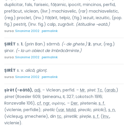
duplicitar, fals, fariseic, fățarnic, ipocrit, mincinos, perfid,
prefăcut, viclean, (livr.) machiavelic, (rar) machiavelistic,
(reg.) proclet, (înv.) fățărit, telpiz, (fig.) iezuit, iezuitic, (pop.
fig.) pestriț, (înv. fig.) calp, zugrăvit.
(Atitudine ~eată.)
sursa:
Sinonime 2002
permalink
ȘIRÉT
s.
1.
(prin Ban.) sârmă.
(~ de ghete.)
2.
șnur, (reg.)
șinor.
(~ la un obiect de îmbrăcăminte.)
sursa:
Sinonime 2002
permalink
ȘIRÉT
s. v.
alică, glonț.
sursa:
Sinonime 2002
permalink
șirét (-eátă),
adj.
– Viclean, perfid. –
Mr.
șiret.
Tc.
(
arab.
)
șirret
(Roesler 609; Șeineanu, II, 327; Lokotsch 1916;
Ronzevalle 106),
cf.
ngr.
σιρέτης. –
Der.
șiretenie,
s. f.
(viclenie, perfidie);
șiretlic
(
var.
Mold.
șireclic, șiriclic
),
s. n.
(vicleșug, șmecherie), din
tc.
șirretlik; șireție,
s. f.
(
înv.
,
viclenie).