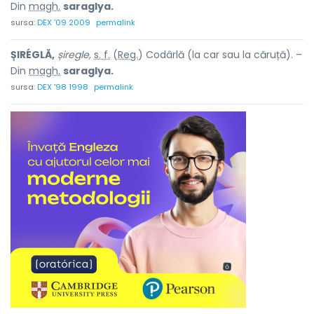
Din
magh.
saraglya.
sursa:
DEX '09 2009
permalink
ȘIRÉGLĂ,
șiregle,
s. f.
(
Reg.
) Codârlă (la car sau la căruță). –
Din
magh.
saraglya.
sursa:
DEX '98 1998
permalink