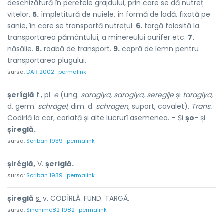
deschizătură în peretele grajdului, prin care se dă nutreț
vitelor.
5.
împletitură de nuiele, în formă de ladă, fixată pe
sanie, în care se transportă nutrețul.
6.
targă folosită la
transportarea pământului, a minereului aurifer etc.
7.
năsălie.
8.
roabă de transport.
9.
capră de lemn pentru
transportarea plugului.
sursa:
DAR 2002
permalink
șeríglă
f., pl.
e
(ung.
saraglya, saroglya, sereglje
și
taraglya,
d. germ.
schrägel,
dim. d.
schragen,
suport, cavalet).
Trans.
Codirlă la car, corlată și alte lucrurĭ asemenea. – Și
șo-
și
șireglă.
sursa:
Scriban 1939
permalink
șiréglă,
V.
șeriglă.
sursa:
Scriban 1939
permalink
șir
e
glă
s.
v.
CODÎRLĂ. FUND. TARGĂ.
sursa:
Sinonime82 1982
permalink