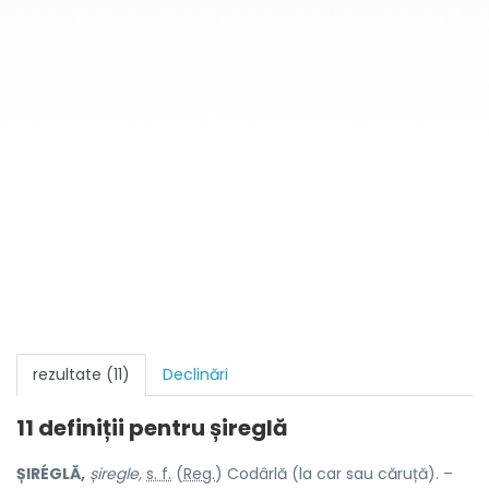
rezultate (11)
Declinări
11 definiții pentru
șireglă
ȘIRÉGLĂ,
șiregle,
s. f.
(
Reg.
) Codârlă (la car sau căruță). –