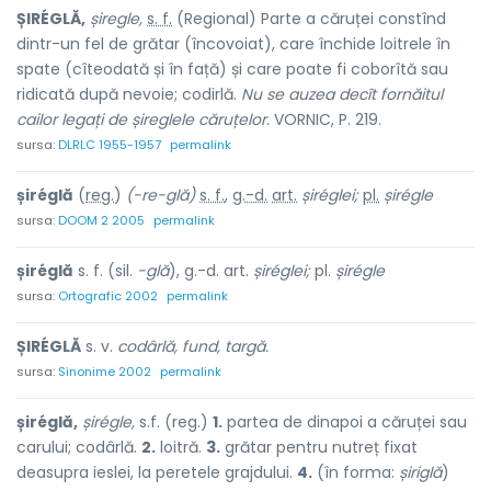
ȘIRÉGLĂ,
șiregle,
s. f.
(Regional) Parte a căruței constînd
dintr-un fel de grătar (încovoiat), care închide loitrele în
spate (cîteodată și în față) și care poate fi coborîtă sau
ridicată după nevoie; codirlă.
Nu se auzea
decît fornăitul
cailor legați de șireglele căruțelor.
VORNIC, P. 219.
sursa:
DLRLC 1955-1957
permalink
șiréglă
(
reg.
)
(-re-glă)
s. f.
,
g.-d.
art.
șiréglei;
pl.
șirégle
sursa:
DOOM 2 2005
permalink
șiréglă
s. f. (sil.
-glă
), g.-d. art.
șiréglei;
pl.
șirégle
sursa:
Ortografic 2002
permalink
ȘIRÉGLĂ
s. v.
codârlă, fund, targă.
sursa:
Sinonime 2002
permalink
șiréglă,
șirégle,
s.f. (reg.)
1.
partea de dinapoi a căruței sau
carului; codârlă.
2.
loitră.
3.
grătar pentru nutreț fixat
deasupra ieslei, la peretele grajdului.
4.
(în forma:
șiriglă
)