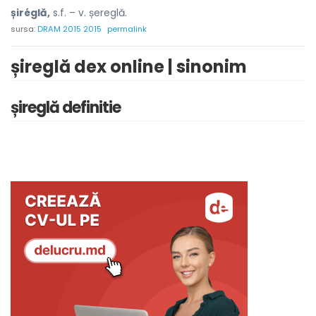
șiréglă,
s.f. – v. șereglă.
sursa:
DRAM 2015 2015
permalink
șireglă dex online | sinonim
șireglă definitie