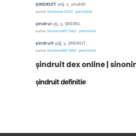
ȘINDRUÍT
adj. v.
șindrilit.
sursa:
Sinonime 2002
permalink
șindru
i
vb.
v.
ȘINDRILI.
sursa:
Sinonime82 1982
permalink
șindru
i
t
adj.
v.
ȘINDRILIT.
sursa:
Sinonime82 1982
permalink
șindruit dex online | sinon
șindruit definitie