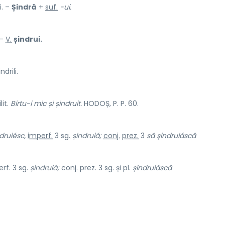
li. –
Șindră
+
suf.
-ui.
 –
V.
șindrui.
drili.
lit.
Birtu-i mic și șindruit.
HODOȘ, P. P. 60.
druiésc,
imperf.
3
sg.
șindruiá;
conj.
prez.
3
să șindruiáscă
rf. 3 sg.
șindruiá;
conj. prez. 3 sg. și pl.
șindruiáscă