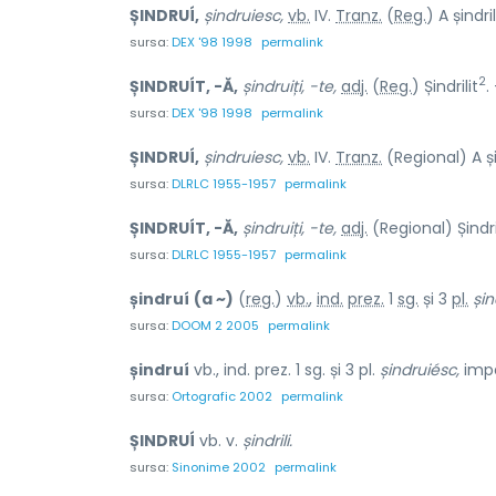
ȘINDRUÍ,
șindruiesc,
vb.
IV.
Tranz.
(
Reg.
) A șindri
sursa:
DEX '98 1998
permalink
2
ȘINDRUÍT, -Ă,
șindruiți, -te,
adj.
(
Reg.
) Șindrilit
.
sursa:
DEX '98 1998
permalink
ȘINDRUÍ,
șindruiesc,
vb.
IV.
Tranz.
(Regional) A șin
sursa:
DLRLC 1955-1957
permalink
ȘINDRUÍT, -Ă,
șindruiți, -te,
adj.
(Regional) Șindri
sursa:
DLRLC 1955-1957
permalink
șindruí
(a ~)
(
reg.
)
vb.
,
ind.
prez.
1
sg.
și 3
pl.
șin
sursa:
DOOM 2 2005
permalink
șindruí
vb., ind. prez. 1 sg. și 3 pl.
șindruiésc,
impe
sursa:
Ortografic 2002
permalink
ȘINDRUÍ
vb. v.
șindrili.
sursa:
Sinonime 2002
permalink