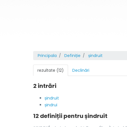
Principala
Definiție
șindruit
rezultate (12)
Declinări
2 intrări
șindruit
șindrui
12 definiții pentru
șindruit