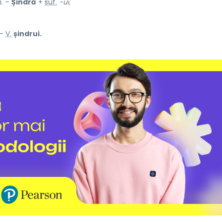
li. –
Șindră
+
suf.
-ui.
 –
V.
șindrui.