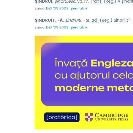
ȘINDRUÍ,
șindruiesc,
vb.
IV.
Tranz.
(
Reg.
) A șindri
sursa:
DEX '09 2009
permalink
2
ȘINDRUÍT, -Ă,
șindruiți, -te,
adj.
(
Reg.
) Șindrilit
.
sursa:
DEX '09 2009
permalink