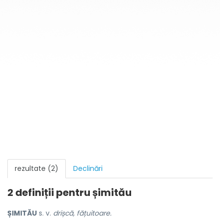
rezultate (2)
Declinări
2 definiții pentru
șimitău
ȘIMITĂU
s. v.
drișcă, fățuitoare.