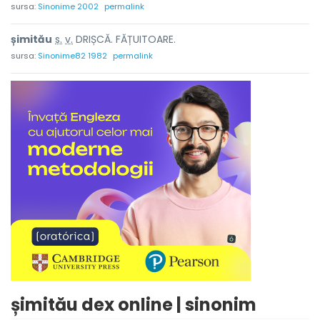
sursa:
Sinonime 2002
permalink
șimit
ă
u
s.
v.
DRIȘCĂ. FĂȚUITOARE.
sursa:
Sinonime82 1982
permalink
șimitău dex online | sinonim