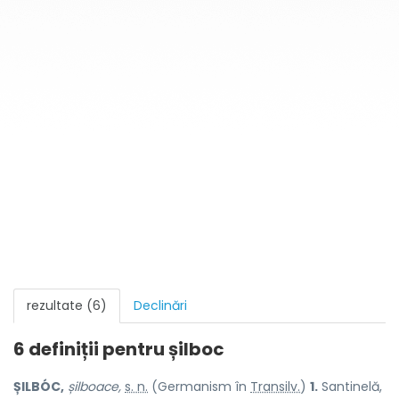
rezultate (6)
Declinări
6 definiții pentru
șilboc
ȘILBÓC,
șilboace,
s. n.
(Germanism în
Transilv.
)
1.
Santinelă,