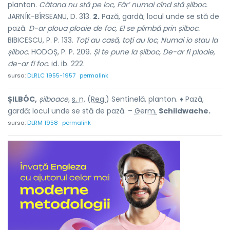
planton.
Cătana nu stă pe loc, Fâr’ numai cînd stă șilboc.
JARNÍK-BÎRSEANU, D. 313.
2.
Pază, gardă; locul unde se stă de
pază.
D-ar ploua ploaie de foc, El se plimbă prin șilboc.
BIBICESCU, P. P. 133.
Toți au casă, toți au loc, Numai io stau la
șilboc.
HODOȘ, P. P. 209.
Și te pune la șilboc, De-ar fi ploaie,
de-ar fi foc.
id. ib. 222.
sursa:
DLRLC 1955-1957
permalink
ȘILBÓC,
șilboace,
s. n.
(
Reg.
) Sentinelă, planton. ♦ Pază,
gardă; locul unde se stă de pază. –
Germ.
Schildwache.
sursa:
DLRM 1958
permalink