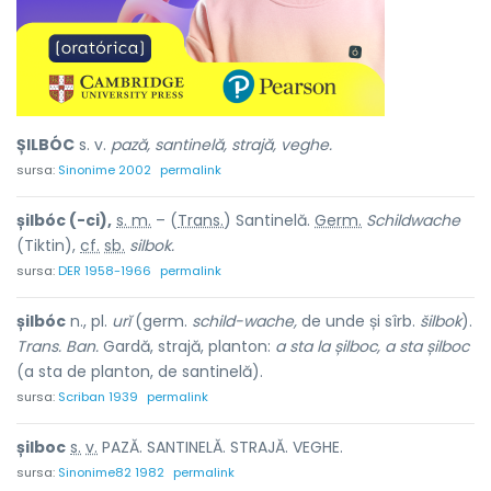
ȘILBÓC
s. v.
pază, santinelă, strajă, veghe.
sursa:
Sinonime 2002
permalink
șilbóc (-ci),
s. m.
– (
Trans.
) Santinelă.
Germ.
Schildwache
(Tiktin),
cf.
sb.
silbok.
sursa:
DER 1958-1966
permalink
șilbóc
n., pl.
urĭ
(germ.
schild-wache,
de unde și sîrb.
šilbok
).
Trans. Ban.
Gardă, strajă, planton:
a sta la șilboc, a sta șilboc
(a sta de planton, de santinelă).
sursa:
Scriban 1939
permalink
șilb
o
c
s.
v.
PAZĂ. SANTINELĂ. STRAJĂ. VEGHE.
sursa:
Sinonime82 1982
permalink