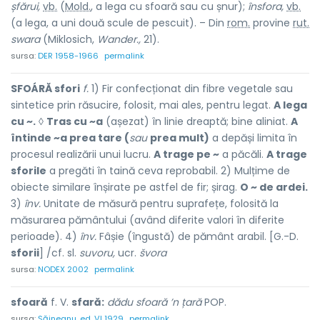
șfărui,
vb.
(
Mold.
, a lega cu sfoară sau cu șnur);
însfora,
vb.
(a lega, a uni două scule de pescuit). – Din
rom.
provine
rut.
swara
(Miklosich,
Wander.,
21).
sursa:
DER 1958-1966
permalink
SFOÁRĂ sfori
f.
1) Fir confecționat din fibre vegetale sau
sintetice prin răsucire, folosit, mai ales, pentru legat.
A lega
cu ~.
◊
Tras cu ~a
(așezat) în linie dreaptă; bine aliniat.
A
întinde ~a prea tare (
sau
prea mult)
a depăși limita în
procesul realizării unui lucru.
A trage pe ~
a păcăli.
A trage
sforile
a pregăti în taină ceva reprobabil. 2) Mulțime de
obiecte similare înșirate pe astfel de fir; șirag.
O ~ de ardei.
3)
înv.
Unitate de măsură pentru suprafețe, folosită la
măsurarea pământului (având diferite valori în diferite
perioade). 4)
înv.
Fâșie (îngustă) de pământ arabil. [G.-D.
sforii
] /cf. sl.
suvoru,
ucr.
švora
sursa:
NODEX 2002
permalink
sfoară
f. V.
sfară:
dădu sfoară ’n țară
POP.
sursa:
Șăineanu, ed. VI 1929
permalink