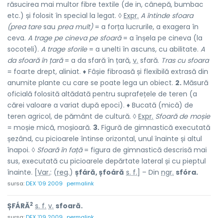
răsucirea mai multor fibre textile (de in, cânepă, bumbac
etc.) și folosit în special la legat. ◊
Expr.
A întinde sfoara
(prea tare
sau
prea mult)
= a forța lucrurile, a exagera în
ceva.
A trage pe cineva pe sfoară
= a înșela pe cineva (la
socoteli).
A trage sforile
= a unelti în ascuns, cu abilitate.
A
da sfoară în țară
= a da sfară în țară,
v.
sfară.
Tras cu sfoara
= foarte drept, aliniat. ♦ Fâșie fibroasă și flexibilă extrasă din
anumite plante cu care se poate lega un obiect.
2.
Măsură
oficială folosită altădată pentru suprafețele de teren (a
cărei valoare a variat după epoci). ♦ Bucată (mică) de
teren agricol, de pământ de cultură. ◊
Expr.
Sfoară de moșie
= moșie mică, moșioară.
3.
Figură de gimnastică executată
șezând, cu picioarele întinse orizontal, unul înainte și altul
înapoi. ◊
Sfoară în față
= figura de gimnastică descrisă mai
sus, executată cu picioarele depărtate lateral și cu pieptul
înainte. [
Var.
: (
reg.
)
șfáră, șfoáră
s. f.
] – Din
ngr.
sfóra.
sursa:
DEX '09 2009
permalink
2
ȘFÁRĂ
s. f.
v.
sfoară.
sursa:
DEX '09 2009
permalink