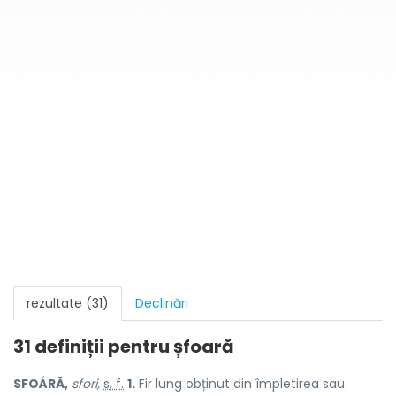
rezultate (31)
Declinări
31 definiții pentru
șfoară
SFOÁRĂ,
sfori,
s. f.
1.
Fir lung obținut din împletirea sau