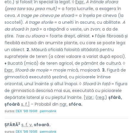
etc.) și folosit în special la legat. ◊
Expr.
A întinde sfoara
(prea tare
sau
prea mult)
= a forța lucrurile, a exagera în
ceva.
A trage pe cineva pe sfoară
= a înșela pe cineva (la
socoteli).
A trage sforile
= a unelti în ascuns, cu abilitate.
A
da sfoară în țară
= a răspândi o veste, un zvon; a da de
știre.
Tras cu sfoara
= foarte drept, aliniat. ♦ Fâșie fibroasă și
flexibilă extrasă din anumite plante, cu care se poate lega
un obiect.
2.
Măsură oficială folosită altădată pentru
suprafețele de teren (a cărei valoare a variat după epoci).
♦ Bucată (mică) de teren agricol, de pământ de cultură. ◊
Expr.
Sfoară de moșie
= moșie mică, moșioară.
3.
Figură de
gimnastică executată șezând, cu picioarele întinse
orizontal, unul înainte și altul înapoi. ◊
Sfoară în față
= figura
de gimnastică descrisă mai sus, executată cu picioarele
depărtate lateral și cu pieptul înainte. [
Var.
: (
reg.
)
șfáră,
șfoáră
s. f.
] – Probabil din
ngr.
sfóra.
sursa:
DEX '98 1998
permalink
2
ȘFÁRĂ
s. f.
v.
sfoară.
sursa:
DEX '98 1998
permalink