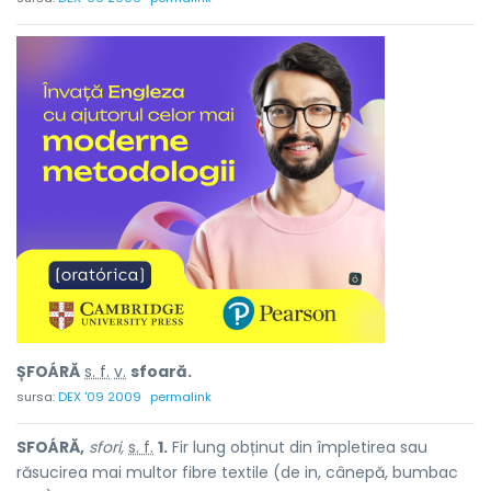
ȘFOÁRĂ
s. f.
v.
sfoară.
sursa:
DEX '09 2009
permalink
SFOÁRĂ,
sfori,
s. f.
1.
Fir lung obținut din împletirea sau
răsucirea mai multor fibre textile (de in, cânepă, bumbac