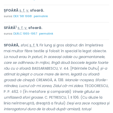
ȘFOÁRĂ
s. f.
v.
sfoară.
sursa:
DEX '98 1998
permalink
1
SFÁRĂ
s. f.
v.
sfoară.
sursa:
DLRLC 1955-1957
permalink
SFOÁRĂ,
sfori,
s. f.
1.
Fir lung și gros obținut din împletirea
mai multor fibre textile și folosit în special la legat obiecte.
La nouă erau în paturi, în aceeași odaie cu geamantanele,
care se odihneau în mijloc, lîngă două boccele legate foarte
rău cu o sfoară.
BASSARABESCU, V. 44. [Părintele Duhu]
și-a
atîrnat la piept o cruce mare de lemn, legată cu sfoară
groasă de cînepă.
CREANGĂ, A. 138.
Manole-ncepea, Sforile-
ntindea, Lucrul că-mi zorea, Zidul că-mi zidea.
TEODORESCU,
P. P. 462. ◊ (În metafore și comparații)
Vinele gîtului se
umflaseră sfori groase.
C. PETRESCU, Î. II 106. (Cu aluzie la
linia neîntreruptă, dreaptă a firului)
Deși era zece noaptea și
interogatorul dura de la două după-amiază, totuși