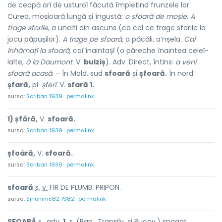
de ceapă orĭ de usturoĭ făcută împletind frunzele lor.
Curea, moșioară lungă și îngustă:
o sfoară de moșie.
A
trage sforile,
a unelti din ascuns (ca cel ce trage sforile la
jocu păpușilor).
A trage pe sfoară,
a păcăli, a’nșela.
Caĭ
înhămațĭ la sfoară,
caĭ înaintașĭ (o păreche înaintea celeĭ-
lalte,
à la Daumont.
V.
bulziș
). Adv. Direct, întins:
a veni
sfoară acasă.
– În Mold. sud
sfoară
și
șfoară.
În nord
șfară,
pl.
șferĭ.
V.
sfară 1.
sursa:
Scriban 1939
permalink
1) șfáră,
V.
sfoară.
sursa:
Scriban 1939
permalink
șfoáră,
V.
sfoară.
sursa:
Scriban 1939
permalink
sfo
a
ră
s.
v.
FIR DE PLUMB. PRIPON.
sursa:
Sinonime82 1982
permalink
SFO
A
RĂ
s.
,
adv.
1.
s.
(
Ban.
,
Transilv.
și
Bucov.
) spag
a
t,