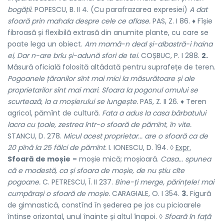
bogății.
POPESCU, B. II 4. (Cu parafrazarea expresiei)
A dat
sfoară prin mahala despre cele ce aflase.
PAS, Z. I 86. ♦ Fîșie
fibroasă și flexibilă extrasă din anumite plante, cu care se
poate lega un obiect.
Am mamă-n deal și-albastră-i haina
ei, Dar n-are brîu și-adună sfori de tei.
COȘBUC, P. I 288.
2.
Măsură oficială folosită altădată pentru suprafețe de teren.
Pogoanele țăranilor sînt mai mici la măsurătoare și ale
proprietarilor sînt mai mari. Sfoara la pogonul omului se
scurtează, la a moșierului se lungește.
PAS, Z. II 26. ♦ Teren
agricol, pămînt de cultură.
Fata a adus la casa bărbatului
lacra cu țoale, zestrea într-o sfoară de pămînt, în vite.
STANCU, D. 278.
Micul acest proprietar... are o sfoară ca de
20 pînă la 25 fălci de pămînt.
I. IONESCU, D. 194. ◊
Expr.
Sfoară de moșie
= moșie mică; moșioară.
Casa...
spunea
că e modestă, ca și sfoara de moșie, de nu știu cîte
pogoane.
C. PETRESCU, Î. II 237.
Bine-ți merge, părințele! mai
cumpărași o sfoară de moșie.
CARAGIALE, O. I 354.
3.
Figură
de gimnastică, constînd în șederea pe jos cu picioarele
întinse orizontal, unul înainte și altul înapoi. ◊
Sfoară în față