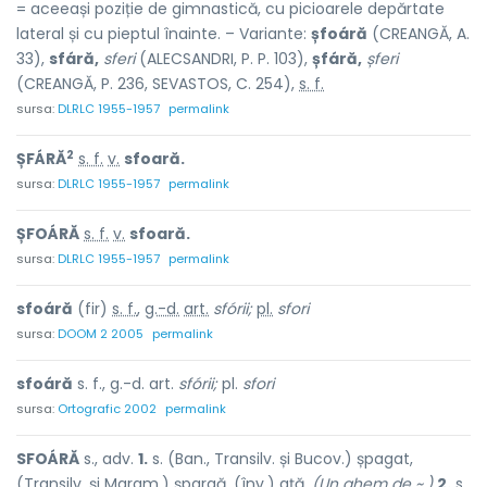
= aceeași poziție de gimnastică, cu picioarele depărtate
lateral și cu pieptul înainte. – Variante:
șfoáră
(CREANGĂ, A.
33),
sfáră,
sferi
(ALECSANDRI, P. P. 103),
șfáră,
șferi
(CREANGĂ, P. 236, SEVASTOS, C. 254),
s. f.
sursa:
DLRLC 1955-1957
permalink
2
ȘFÁRĂ
s. f.
v.
sfoară.
sursa:
DLRLC 1955-1957
permalink
ȘFOÁRĂ
s. f.
v.
sfoară.
sursa:
DLRLC 1955-1957
permalink
sfoáră
(fir)
s. f.
,
g.-d.
art.
sfórii;
pl.
sfori
sursa:
DOOM 2 2005
permalink
sfoáră
s. f., g.-d. art.
sfórii;
pl.
sfori
sursa:
Ortografic 2002
permalink
SFOÁRĂ
s., adv.
1.
s. (Ban., Transilv. și Bucov.) șpagat,
(Transilv. și Maram.) șpargă, (înv.) ață.
(Un ghem de ~.)
2.
s.