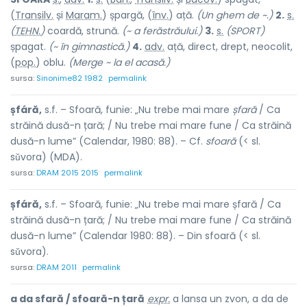
(
Transilv.
și
Maram.
) șp
a
rgă, (
înv.
)
a
ță.
(Un ghem de ~.)
2.
s.
(
TEHN.
)
coardă, strună.
(~ a ferăstrăului.)
3.
s.
(SPORT)
șpagat.
(~ în gimnastică.)
4.
adv.
ață, direct, drept, neocolit,
(
pop.
)
o
blu.
(Merge ~ la el acasă.)
sursa:
Sinonime82 1982
permalink
șfáră,
s.f. – Sfoară, funie: „Nu trebe mai mare
șfară
/ Ca
străină dusă-n țară; / Nu trebe mai mare fune / Ca străină
dusă-n lume” (Calendar, 1980: 88). – Cf.
sfoară
(< sl.
sǔvora) (MDA).
sursa:
DRAM 2015 2015
permalink
șfáră,
s.f. – Sfoară, funie: „Nu trebe mai mare șfară / Ca
străină dusă-n țară; / Nu trebe mai mare fune / Ca străină
dusă-n lume” (Calendar 1980: 88). – Din sfoară (< sl.
sǔvora).
sursa:
DRAM 2011
permalink
a da sfară / sfoară-n țară
expr.
a lansa un zvon, a da de