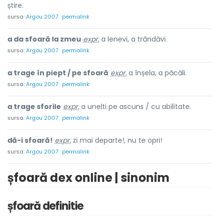
știre.
sursa:
Argou 2007
permalink
a da sfoară la zmeu
expr.
a lenevi, a trândăvi.
sursa:
Argou 2007
permalink
a trage în piept / pe sfoară
expr.
a înșela, a păcăli.
sursa:
Argou 2007
permalink
a trage sforile
expr.
a unelti pe ascuns / cu abilitate.
sursa:
Argou 2007
permalink
dă-i sfoară!
expr.
zi mai departe!, nu te opri!
sursa:
Argou 2007
permalink
șfoară dex online | sinonim
șfoară definitie