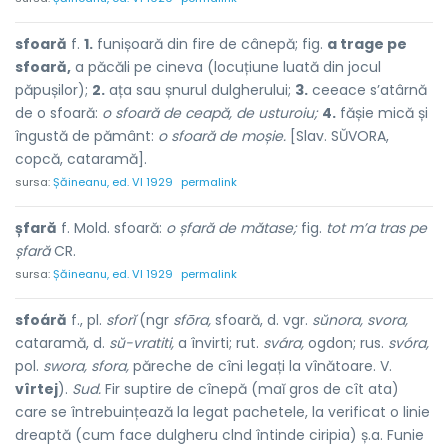
sfoară
f.
1.
funișoară din fire de cânepă; fig.
a trage pe
sfoară,
a păcăli pe cineva (locuțiune luată din jocul
păpușilor);
2.
ața sau șnurul dulgherului;
3.
ceeace s’atârnă
de o sfoară:
o sfoară de ceapă,
de usturoiu;
4.
fășie mică și
îngustă de pământ:
o sfoară de moșie.
[Slav. SŬVORA,
copcă, cataramă].
sursa:
Șăineanu, ed. VI 1929
permalink
șfară
f. Mold. sfoară:
o șfară de mătase;
fig.
tot m’a tras pe
șfară
CR.
sursa:
Șăineanu, ed. VI 1929
permalink
sfoáră
f., pl.
sforĭ
(ngr
sfōra,
sfoară, d. vgr.
sŭnora,
svora,
cataramă, d.
sŭ-vratiti,
a învirti; rut.
svára,
ogdon; rus.
svóra,
pol.
swora,
sfora,
păreche de cîni legați la vînătoare. V.
vîrtej
).
Sud.
Fir suptire de cînepă (maĭ gros de cît ata)
care se întrebuințează la legat pachetele, la verificat o linie
dreaptă (cum face dulgheru clnd întinde ciripia) ș.a. Funie