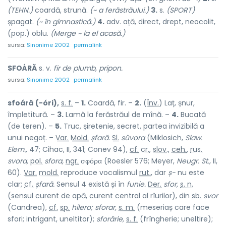
(TEHN.)
coardă, strună.
(~ a ferăstrăului.)
3.
s.
(SPORT)
șpagat.
(~ în gimnastică.)
4.
adv. ață, direct, drept, neocolit,
(pop.) oblu.
(Merge ~ la el acasă.)
sursa:
Sinonime 2002
permalink
SFOÁRĂ
s. v.
fir de plumb, pripon.
sursa:
Sinonime 2002
permalink
sfoáră (-óri),
s. f.
–
1.
Coardă, fir. –
2.
(
Înv.
) Laț, șnur,
împletitură. –
3.
Lamă la ferăstrăul de mînă. –
4.
Bucată
(de teren). –
5.
Truc, șiretenie, secret, partea invizibilă a
unui negoț. –
Var.
Mold.
șfară.
Sl.
sŭvora
(Miklosich,
Slaw.
Elem.,
47; Cihac, II, 341; Conev 94),
cf.
cr.
,
slov
.,
ceh.
,
rus.
svora,
pol.
sfora,
ngr.
σφόρα (Roesler 576; Meyer,
Neugr. St.,
II,
60).
Var.
mold.
reproduce vocalismul
rut.
, dar
ș-
nu este
clar;
cf.
șfară.
Sensul 4 există și în
funie.
Der.
sfor,
s. n.
(sensul curent de apă, curent central al rîurilor), din
sb.
svor
(Candrea),
cf.
sp.
hilero; sforar,
s. m.
(meseriaș care face
sfori; intrigant, uneltitor);
sforărie,
s. f.
(frîngherie; uneltire);