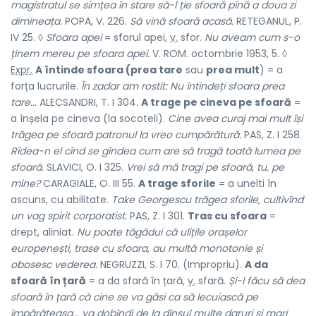
magistratul se simțea în stare să-l ție sfoară pînă a doua zi
dimineața.
POPA, V. 226.
Să vină sfoară acasă.
RETEGANUL, P.
IV 25. ◊
Sfoara apei
= sforul apei,
v.
sfor.
Nu aveam cum s-o
ținem mereu pe sfoara apei.
V. ROM. octombrie 1953, 5. ◊
Expr.
A întinde sfoara (prea tare
sau
prea mult
) = a
forța lucrurile.
În zadar am rostit: Nu întindeți sfoara prea
tare...
ALECSANDRI, T. I 304.
A trage pe cineva pe sfoară
=
a înșela pe cineva (la socoteli).
Cine avea curaj mai mult își
trăgea pe sfoară patronul la vreo cumpărătură.
PAS, Z. I 258.
Rîdea-n el cînd se gîndea cum are să tragă toată lumea pe
sfoară.
SLAVICI, O. I 325.
Vrei să mă tragi pe sfoară, tu, pe
mine?
CARAGIALE, O. III 55.
A trage sforile
= a unelti în
ascuns, cu abilitate.
Take Georgescu trăgea sforile, cultivînd
un vag spirit corporatist.
PAS, Z. I 301.
Tras cu sfoara
=
drept, aliniat.
Nu poate tăgădui că ulițile orașelor
europenești, trase cu sfoara, au multă monotonie și
obosesc vederea.
NEGRUZZI, S. I 70. (Impropriu).
A da
sfoară în țară
= a da sfară în țară,
v.
sfară.
Și-l făcu să dea
sfoară în țară că cine se va găsi ca să lecuiască pe
împărăteasa... va dobîndi de la dînsul multe daruri și mari