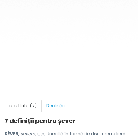
rezultate (7)
Declinări
7 definiții pentru
șever
ȘÉVER,
șevere,
s. n.
Unealtă în formă de disc, cremalieră