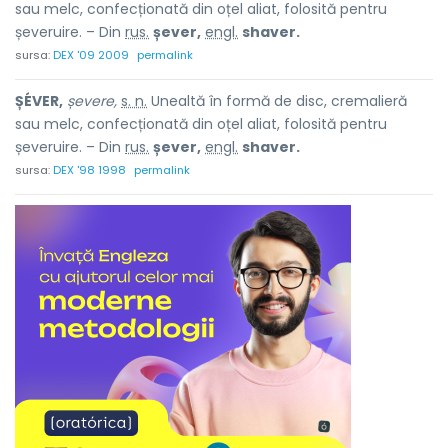
sau melc, confecționată din oțel aliat, folosită pentru
șeveruire. – Din
rus.
șever,
engl.
shaver.
sursa:
DEX '09 2009
permalink
ȘÉVER,
șevere,
s. n.
Unealtă în formă de disc, cremalieră
sau melc, confecționată din oțel aliat, folosită pentru
șeveruire. – Din
rus.
șever,
engl.
shaver.
sursa:
DEX '98 1998
permalink