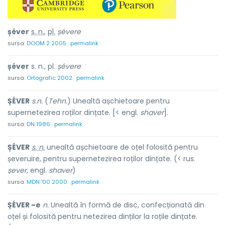
șéver
s. n.
,
pl.
șévere
sursa:
DOOM 2 2005
permalink
șéver
s. n., pl.
șévere
sursa:
Ortografic 2002
permalink
ȘÉVER
s.n.
(
Tehn.
) Unealtă așchietoare pentru
supernetezirea roților dințate. [< engl.
shaver
].
sursa:
DN 1986
permalink
ȘÉVER
s. n.
unealtă așchietoare de oțel folosită pentru
șeveruire, pentru supernetezirea roților dințate. (< rus.
șever,
engl.
shaver
)
sursa:
MDN '00 2000
permalink
ȘÉVER ~e
n.
Unealtă în formă de disc, confecționată din
oțel și folosită pentru netezirea dinților la roțile dințate.