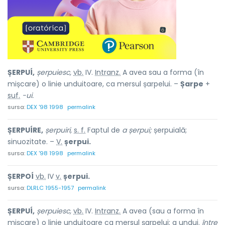
ȘERPUÍ,
șerpuiesc,
vb.
IV.
Intranz.
A avea sau a forma (în
mișcare) o linie unduitoare, ca mersul șarpelui. –
Șarpe
+
suf.
-ui.
sursa:
DEX '98 1998
permalink
ȘERPUÍRE,
șerpuiri,
s. f.
Faptul de
a șerpui;
șerpuială;
sinuozitate. –
V.
șerpui.
sursa:
DEX '98 1998
permalink
ȘERPOÍ
vb.
IV
v.
șerpui.
sursa:
DLRLC 1955-1957
permalink
ȘERPUÍ,
șerpuiesc,
vb.
IV.
Intranz.
A avea (sau a forma în
mișcare) o linie unduitoare ca mersul șarpelui; a undui.
între