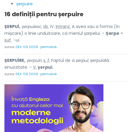
șerpuire
16 definiții pentru
șerpuire
ȘERPUÍ,
șerpuiesc,
vb.
IV.
Intranz.
A avea sau a forma (în
mișcare) o linie unduitoare, ca mersul șarpelui. –
Șarpe
+
suf.
-ui.
sursa:
DEX '09 2009
permalink
ȘERPUÍRE,
șerpuiri,
s. f.
Faptul de
a șerpui;
șerpuială;
sinuozitate. –
V.
șerpui.
sursa:
DEX '09 2009
permalink