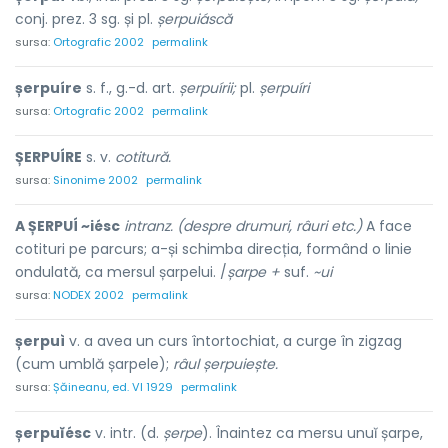
conj. prez. 3 sg. și pl.
șerpuiáscă
sursa:
Ortografic 2002
permalink
șerpuíre
s. f., g.-d. art.
șerpuírii;
pl.
șerpuíri
sursa:
Ortografic 2002
permalink
ȘERPUÍRE
s. v.
cotitură.
sursa:
Sinonime 2002
permalink
A ȘERPUÍ ~iésc
intranz. (despre drumuri, râuri etc.)
A face
cotituri pe parcurs; a-și schimba direcția, formând o linie
ondulată, ca mersul șarpelui. /
șarpe +
suf.
~ui
sursa:
NODEX 2002
permalink
șerpuì
v. a avea un curs întortochiat, a curge în zigzag
(cum umblă șarpele);
râul șerpuiește.
sursa:
Șăineanu, ed. VI 1929
permalink
șerpuĭésc
v. intr. (d.
șerpe
). Înaintez ca mersu unuĭ șarpe,