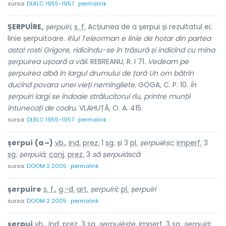
sursa:
DLRLC 1955-1957
permalink
ȘERPUÍRE,
șerpuiri,
s. f.
Acțiunea de
a șerpui
și rezultatul ei;
linie șerpuitoare.
Rîul Teleorman e linie de hotar din partea
asta! rosti Grigore, ridicîndu-se în trăsură și indicînd cu mîna
șerpuirea ușoară a văii.
REBREANU, R. I 71.
Vedeam pe
șerpuirea albă în largul drumului de țară Un om bătrîn
ducînd povara unei vieți nemîngîiete.
GOGA, C. P. 10.
În
șerpuiri largi se îndoaie strălucitorul rîu, printre munții
întunecați de codru.
VLAHUȚĂ, O. A. 415.
sursa:
DLRLC 1955-1957
permalink
șerpuí
(a ~)
vb.
,
ind.
prez.
1
sg.
și 3
pl.
șerpuiésc,
imperf.
3
sg.
șerpuiá;
conj.
prez.
3
să șerpuiáscă
sursa:
DOOM 2 2005
permalink
șerpuíre
s. f.
,
g.-d.
art.
șerpuírii;
pl.
șerpuíri
sursa:
DOOM 2 2005
permalink
șerpuí
vb., ind. prez. 3 sg.
șerpuiéște,
imperf. 3 sg.
șerpuiá;