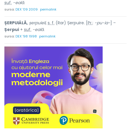
suf.
-eală.
sursa:
DEX '09 2009
permalink
ȘERPUIÁLĂ,
șerpuieli,
s. f.
(Rar) Șerpuire. [
Pr.
:
-pu-ia-
] –
Șerpui
+
suf.
-eală.
sursa:
DEX '98 1998
permalink