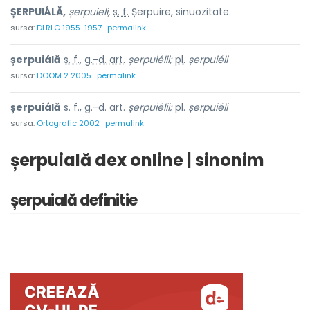
ȘERPUIÁLĂ,
șerpuieli,
s. f.
Șerpuire, sinuozitate.
sursa:
DLRLC 1955-1957
permalink
șerpuiálă
s. f.
,
g.-d.
art.
șerpuiélii;
pl.
șerpuiéli
sursa:
DOOM 2 2005
permalink
șerpuiálă
s. f., g.-d. art.
șerpuiélii;
pl.
șerpuiéli
sursa:
Ortografic 2002
permalink
șerpuială dex online | sinonim
șerpuială definitie