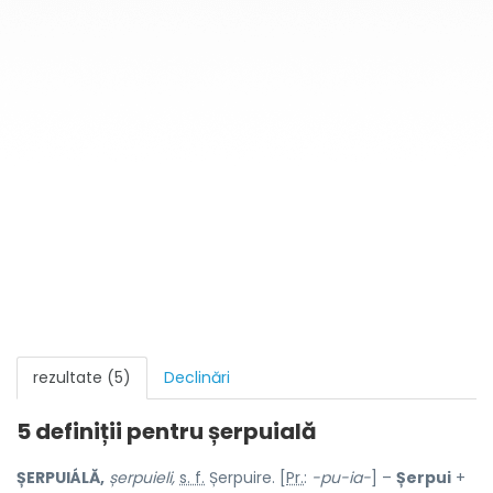
rezultate (5)
Declinări
5 definiții pentru
șerpuială
ȘERPUIÁLĂ,
șerpuieli,
s. f.
Șerpuire. [
Pr.
:
-pu-ia-
] –
Șerpui
+