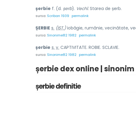
șerbíe
f. (d.
șerb
).
Vechĭ.
Starea de șerb.
sursa:
Scriban 1939
permalink
ȘERB
I
E
s.
(
IST.
)
iobăgie, rumânie, vecinătate, vec
sursa:
Sinonime82 1982
permalink
șerb
i
e
s.
v.
CAPTIVITATE. ROBIE. SCLAVIE.
sursa:
Sinonime82 1982
permalink
șerbie dex online | sinonim
șerbie definitie