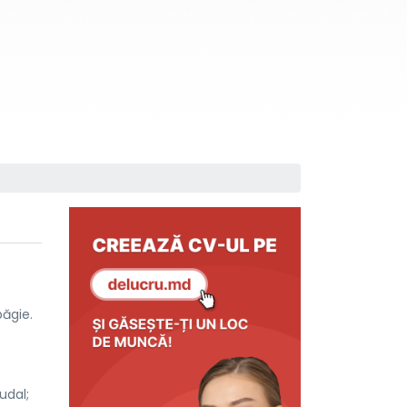
băgie.
udal;