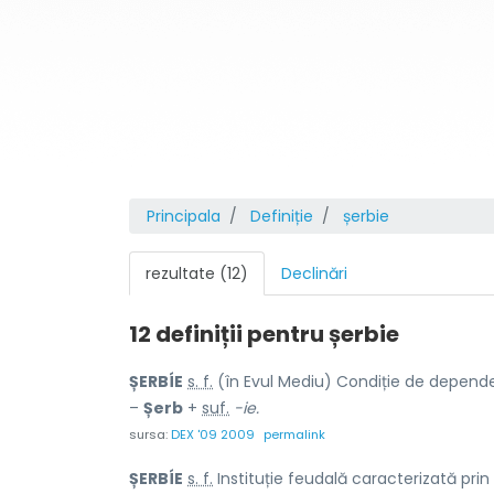
Principala
Definiție
șerbie
rezultate (12)
Declinări
12 definiții pentru
șerbie
ȘERBÍE
s. f.
(în Evul Mediu) Condiție de dependen
–
Șerb
+
suf.
-ie.
sursa:
DEX '09 2009
permalink
ȘERBÍE
s. f.
Instituție feudală caracterizată pri