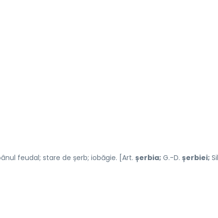
nul feudal; stare de șerb; iobăgie. [Art.
șerbia;
G.-D.
șerbiei;
Si