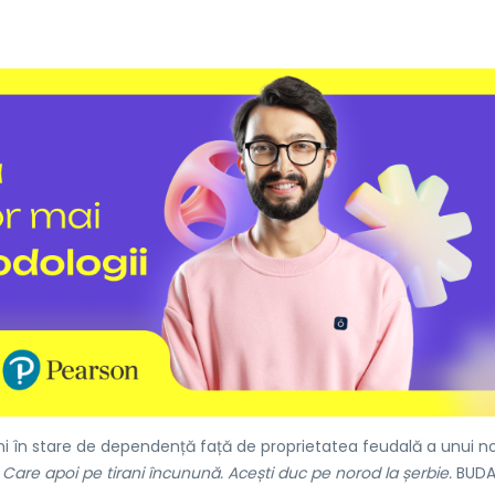
ani în stare de dependență față de proprietatea feudală a unui no
are apoi pe tirani încunună. Acești duc pe norod la șerbie.
BUDA