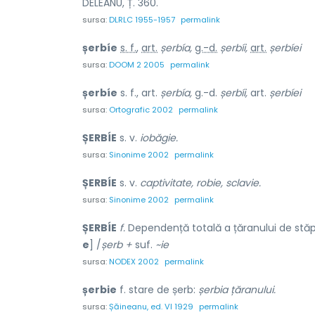
DELEANU, Ț. 360.
sursa:
DLRLC 1955-1957
permalink
șerbíe
s. f.
,
art.
șerbía,
g.-d.
șerbíi,
art.
șerbíei
sursa:
DOOM 2 2005
permalink
șerbíe
s. f., art.
șerbía,
g.-d.
șerbíi,
art.
șerbíei
sursa:
Ortografic 2002
permalink
ȘERBÍE
s. v.
iobăgie.
sursa:
Sinonime 2002
permalink
ȘERBÍE
s. v.
captivitate, robie, sclavie.
sursa:
Sinonime 2002
permalink
ȘERBÍE
f.
Dependență totală a țăranului de stăpâ
e
] /
șerb +
suf.
~ie
sursa:
NODEX 2002
permalink
șerbie
f. stare de șerb:
șerbia țăranului.
sursa:
Șăineanu, ed. VI 1929
permalink