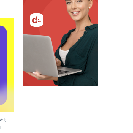
bil;
I-