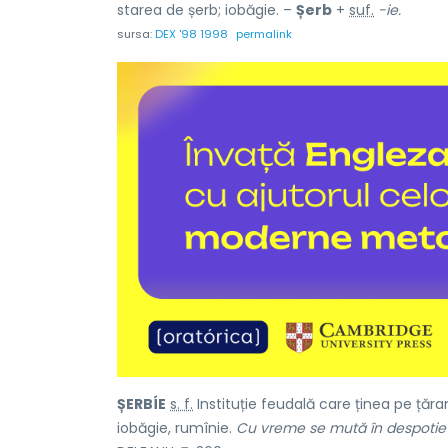
starea de șerb; iobăgie. –
Șerb
+
suf.
-ie.
sursa:
DEX '98 1998
permalink
ȘERBÍE
s. f.
Instituție feudală care ținea pe țăr
iobăgie, rumînie.
Cu vreme se mută în despotie C