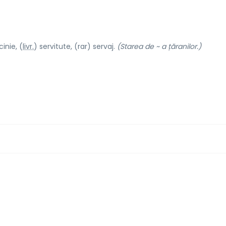
inie, (
livr.
) servit
u
te, (rar) serv
a
j.
(Starea de ~ a țăranilor.)