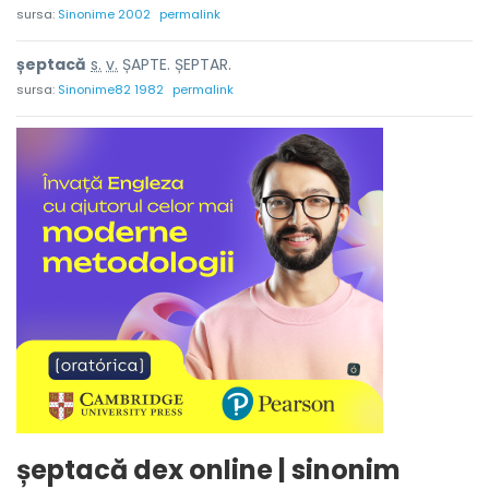
sursa:
Sinonime 2002
permalink
șept
a
că
s.
v.
ȘAPTE. ȘEPTAR.
sursa:
Sinonime82 1982
permalink
șeptacă dex online | sinonim