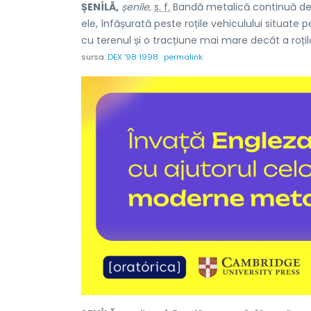
ȘENÍLĂ,
șenile,
s. f.
Bandă metalică continuă de ru
ele, înfășurată peste roțile vehiculului situate
cu terenul și o tracțiune mai mare decât a roțilo
sursa:
DEX '98 1998
permalink