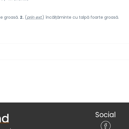
te groasă.
2.
(
prin ext.
) încălțăminte cu talpă foarte groasă.
Social