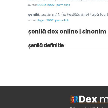
sursa:
NODEX 2002
permalink
șenilă,
șenile
s. f.
1.
(
la încălțăminte
) talpă foar
sursa:
Argou 2007
permalink
șenilă dex online | sinonim
șenilă definitie