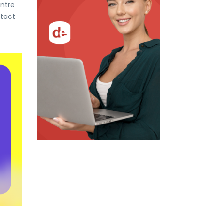
între
ntact