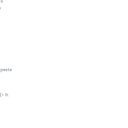
 o
u
 peste
< fr.