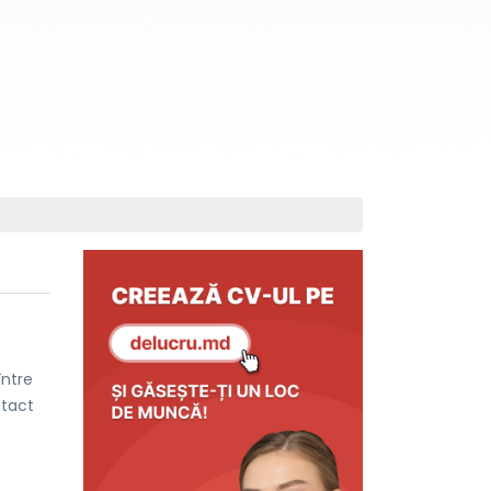
între
ntact