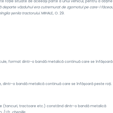
 roțile situate de aceeași parte a unui vehicul, pentru a obține
ă departe văzduhul era cutremurat de zgomotul pe care-l făcea
îngîia șenila tractorului.
MIHALE, O. 29.
icule, format dintr-o bandă metalică continuă care se înfășoară
, dintr-o bandă metalică continuă care se înfășoară peste roți. (
 (tancuri, tractoare etc.) constând dintr-o bandă metalică
n. /<fr.
chenille