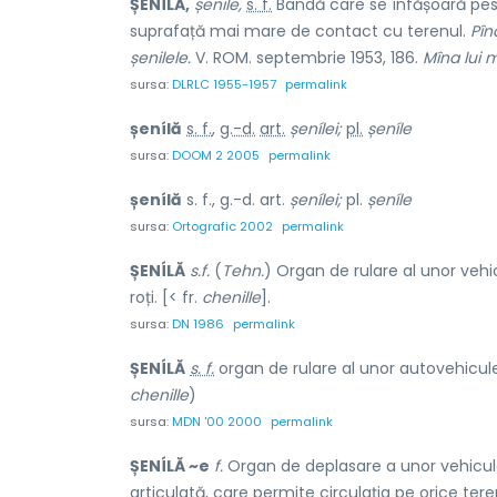
ȘENÍLĂ,
șenile,
s. f.
Bandă care se înfășoară peste
suprafață mai mare de contact cu terenul.
Pîn
șenilele.
V. ROM. septembrie 1953, 186.
Mîna lui m
sursa:
DLRLC 1955-1957
permalink
șenílă
s. f.
,
g.-d.
art.
șenílei;
pl.
șeníle
sursa:
DOOM 2 2005
permalink
șenílă
s. f., g.-d. art.
șenílei;
pl.
șeníle
sursa:
Ortografic 2002
permalink
ȘENÍLĂ
s.f.
(
Tehn.
) Organ de rulare al unor veh
roți. [< fr.
chenille
].
sursa:
DN 1986
permalink
ȘENÍLĂ
s. f.
organ de rulare al unor autovehicule
chenille
)
sursa:
MDN '00 2000
permalink
ȘENÍLĂ ~e
f.
Organ de deplasare a unor vehicule
articulată, care permite circulația pe orice tere