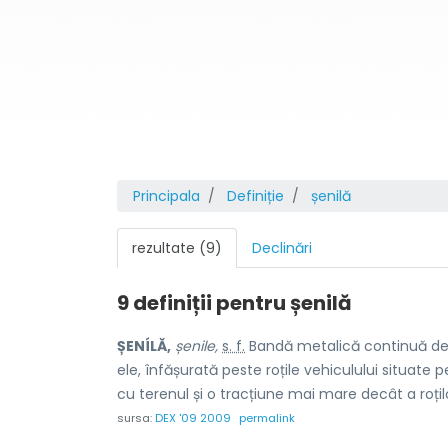
Principala
Definiție
șenilă
rezultate (9)
Declinări
9 definiții pentru
șenilă
ȘENÍLĂ,
șenile,
s. f.
Bandă metalică continuă de ru
ele, înfășurată peste roțile vehiculului situate
cu terenul și o tracțiune mai mare decât a roțilo
sursa:
DEX '09 2009
permalink