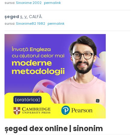
sursa:
Sinonime 2002
permalink
ș
e
ged
s.
v.
CALFĂ.
sursa:
Sinonime82 1982
permalink
șeged dex online | sinonim