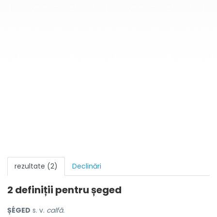
rezultate (2)
Declinări
2 definiții pentru
șeged
ȘÉGED
s. v.
calfă.