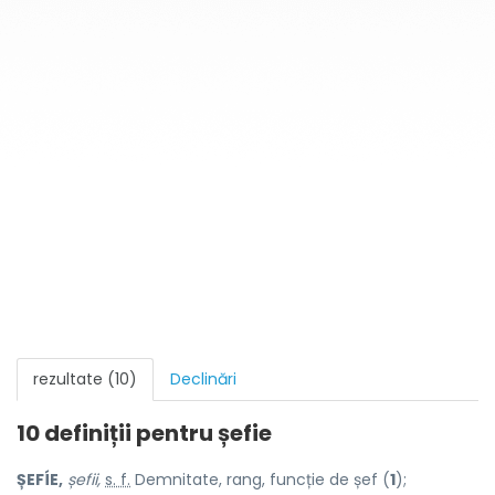
rezultate (10)
Declinări
10 definiții pentru
șefie
ȘEFÍE,
șefii,
s. f.
Demnitate, rang, funcție de șef (
1
);