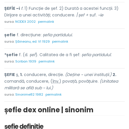
ȘEFÍE ~i
f.
1) Funcție de șef. 2) Durată a acestei funcții. 3)
Dirijare a unei activități; conducere. /
șef +
suf.
~ie
sursa:
NODEX 2002
permalink
șefie
f. direcțiune:
șefia partidului.
sursa:
Șăineanu, ed. VI 1929
permalink
*șefíe
f. (d.
șef
). Calitatea de a fi șef:
șefia partiduluĭ.
sursa:
Scriban 1939
permalink
ȘEF
I
E
s.
1.
conducere, direcție.
(Deține ~ unei instituții.)
2.
comandă, conducere, (
înv.
) pov
a
ță, povățu
i
re.
(Unitatea
militară se află sub ~ lui.)
sursa:
Sinonime82 1982
permalink
șefie dex online | sinonim
șefie definitie