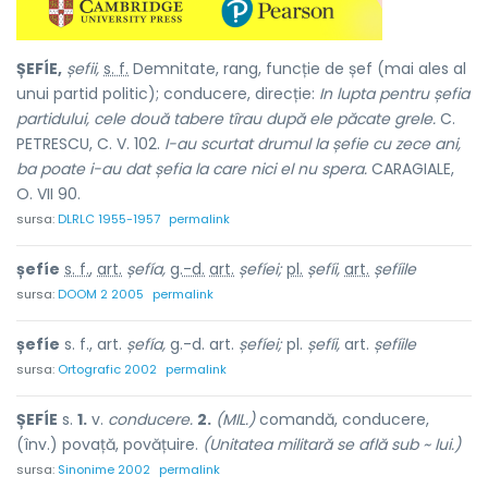
ȘEFÍE,
șefii,
s. f.
Demnitate, rang, funcție de șef (mai ales al
unui partid politic); conducere, direcție:
In lupta pentru șefia
partidului, cele două tabere tîrau după ele păcate grele.
C.
PETRESCU, C. V. 102.
I-au scurtat drumul la șefie cu zece ani,
ba poate i-au dat șefia la care nici el nu spera.
CARAGIALE,
O. VII 90.
sursa:
DLRLC 1955-1957
permalink
șefíe
s. f.
,
art.
șefía,
g.-d.
art.
șefíei;
pl.
șefíi,
art.
șefíile
sursa:
DOOM 2 2005
permalink
șefíe
s. f., art.
șefía,
g.-d. art.
șefíei;
pl.
șefíi,
art.
șefíile
sursa:
Ortografic 2002
permalink
ȘEFÍE
s.
1.
v.
conducere.
2.
(MIL.)
comandă, conducere,
(înv.) povață, povățuire.
(Unitatea militară se află sub ~ lui.)
sursa:
Sinonime 2002
permalink