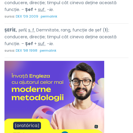
conducere, direcție; timpul cât cineva deține această
funcție. –
Șef
+
suf.
-ie.
sursa:
DEX '09 2009
permalink
ȘEFÍE,
șefii,
s. f.
Demnitate, rang, funcție de șef (
1
);
conducere, direcție; timpul cât cineva deține această
funcție. –
Șef
+
suf.
-ie.
sursa:
DEX '98 1998
permalink