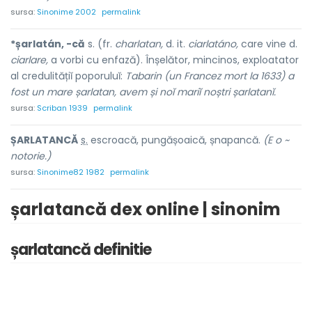
sursa:
Sinonime 2002
permalink
*șarlatán, -că
s. (fr.
charlatan,
d. it.
ciarlatáno,
care vine d.
ciarlare,
a vorbi cu enfază). Înșelător, mincinos, exploatator
al credulitățiĭ poporuluĭ:
Tabarin (un Francez mort la 1633) a
fost un mare șarlatan, avem și noĭ mariĭ noștri șarlatanĭ.
sursa:
Scriban 1939
permalink
ȘARLAT
A
NCĂ
s.
escroacă, pungășoaică, șnapancă.
(E o ~
notorie.)
sursa:
Sinonime82 1982
permalink
șarlatancă dex online | sinonim
șarlatancă definitie