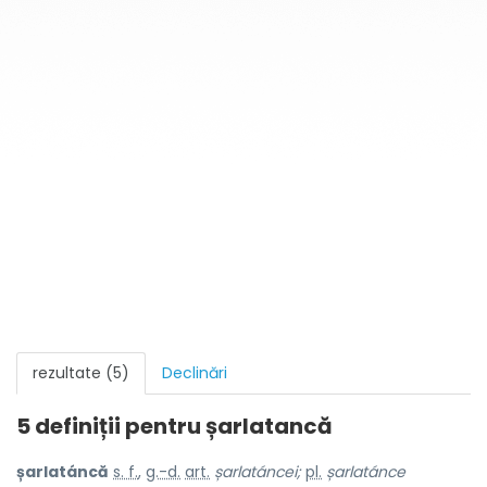
rezultate (5)
Declinări
5 definiții pentru
șarlatancă
șarlatáncă
s. f.
,
g.-d.
art.
șarlatáncei;
pl.
șarlatánce