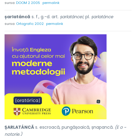
sursa:
DOOM 2 2005
permalink
șarlatáncă
s. f., g.-d. art.
șarlatáncei;
pl.
șarlatánce
sursa:
Ortografic 2002
permalink
ȘARLATÁNCĂ
s. escroacă, pungășoaică, șnapancă.
(E o ~
notorie.)