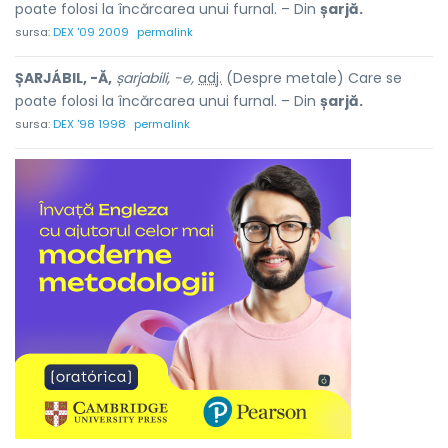
poate folosi la încărcarea unui furnal. – Din
șarjă.
sursa:
DEX '09 2009
permalink
ȘARJÁBIL, -Ă,
șarjabili, -e,
adj.
(Despre metale) Care se
poate folosi la încărcarea unui furnal. – Din
șarjă.
sursa:
DEX '98 1998
permalink