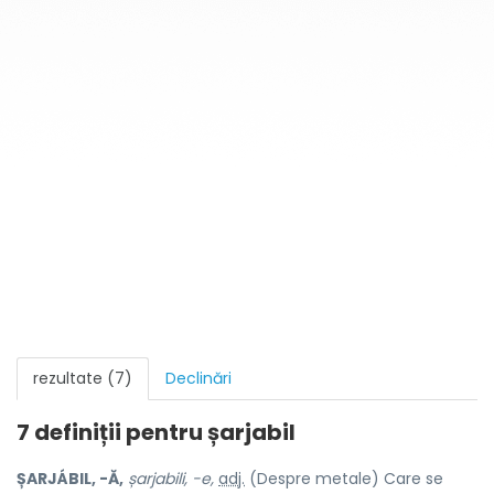
rezultate (7)
Declinări
7 definiții pentru
șarjabil
ȘARJÁBIL, -Ă,
șarjabili, -e,
adj.
(Despre metale) Care se