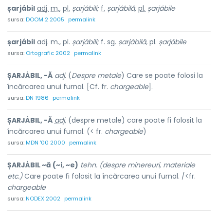
șarjábil
adj.
m.
,
pl.
șarjábili;
f.
șarjábilă,
pl.
șarjábile
sursa:
DOOM 2 2005
permalink
șarjábil
adj. m., pl.
șarjábili;
f. sg.
șarjábilă,
pl.
șarjábile
sursa:
Ortografic 2002
permalink
ȘARJÁBIL, -Ă
adj.
(
Despre metale
) Care se poate folosi la
încărcarea unui furnal. [Cf. fr.
chargeable
].
sursa:
DN 1986
permalink
ȘARJÁBIL, -Ă
adj.
(despre metale) care poate fi folosit la
încărcarea unui furnal. (< fr.
chargeable
)
sursa:
MDN '00 2000
permalink
ȘARJÁBIL ~ă (~i, ~e)
tehn. (despre minereuri, materiale
etc.)
Care poate fi folosit la încărcarea unui furnal. /<fr.
chargeable
sursa:
NODEX 2002
permalink